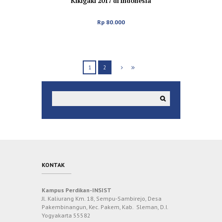
Kikigaki 2017 di Indonesia
Rp
80.000
1
2
KONTAK
Kampus Perdikan-INSIST
Jl. Kaliurang Km. 18, Sempu-Sambirejo, Desa
Pakembinangun, Kec. Pakem, Kab. Sleman, D.I.
Yogyakarta 55582