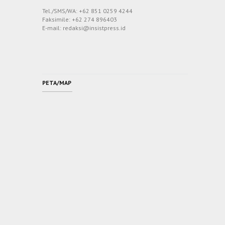
Tel./SMS/WA: +62 851 0259 4244
Faksimile: +62 274 896403
E-mail: redaksi@insistpress.id
PETA/MAP