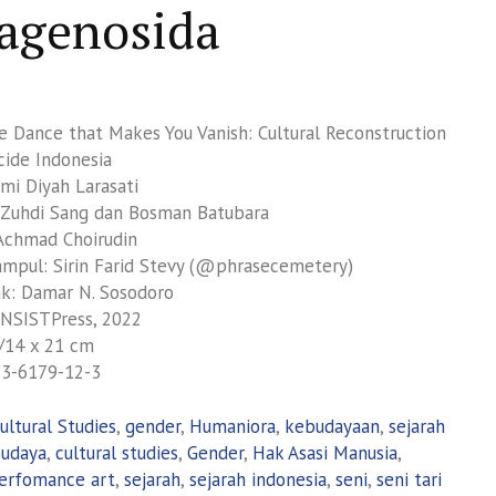
agenosida
he Dance that Makes You Vanish: Cultural Reconstruction
cide Indonesia
mi Diyah Larasati
 Zuhdi Sang dan Bosman Batubara
Achmad Choirudin
mpul: Sirin Farid Stevy (@phrasecemetery)
k: Damar N. Sosodoro
INSISTPress, 2022
/14 x 21 cm
23-6179-12-3
ultural Studies
,
gender
,
Humaniora
,
kebudayaan
,
sejarah
udaya
,
cultural studies
,
Gender
,
Hak Asasi Manusia
,
erfomance art
,
sejarah
,
sejarah indonesia
,
seni
,
seni tari