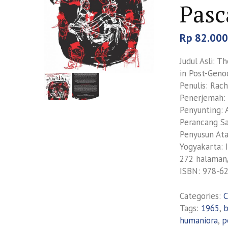
Pasc
Rp
82.000
Judul Asli: T
in Post-Geno
Penulis: Rach
Penerjemah:
Penyunting: 
Perancang Sa
Penyusun Ata
Yogyakarta: 
272 halaman
ISBN: 978-6
Categories:
C
Tags:
1965
,
b
humaniora
,
p