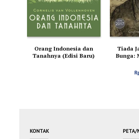
Orang Indonesia dan
Tiada J
Tanahnya (Edisi Baru)
Bunga: 
Buru dala
tah
R
KONTAK
PETA/