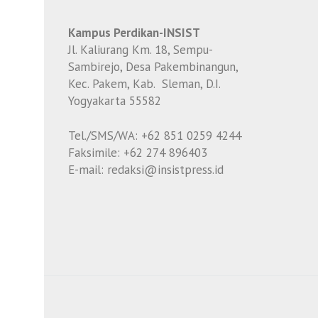
Kampus Perdikan-INSIST
Jl. Kaliurang Km. 18, Sempu-
Sambirejo, Desa Pakembinangun,
Kec. Pakem, Kab. Sleman, D.I.
Yogyakarta 55582
Tel./SMS/WA: +62 851 0259 4244
Faksimile: +62 274 896403
E-mail: redaksi@insistpress.id