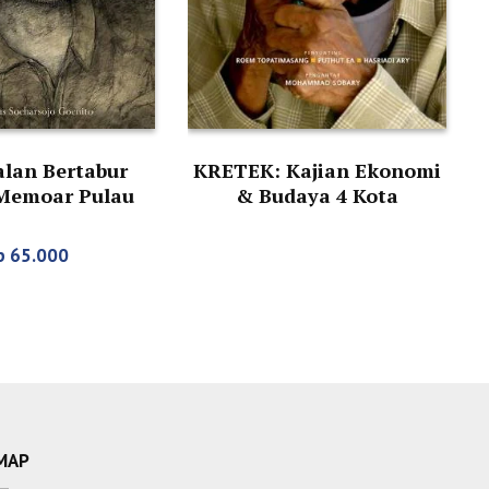
alan Bertabur
KRETEK: Kajian Ekonomi
Memoar Pulau
& Budaya 4 Kota
m Sketsa (edisi
un 2017)
p
65.000
MAP