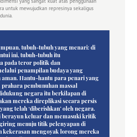
idimensi yang sangat kuat atas penggunaan
ra untuk mewujudkan represinya sekaligus
dunia.
mpuan, tubuh-tubuh yang menari: di
ui ini, tubuh-tubuh itu
 pada teror politik dan
elalui penampilan budaya yang
n aman. Hantu-hantu para penari yang
m prahara pembunuhan massal
idukung negara itu berkilapan di
akan mereka direplikasi secara persis
yang telah ‘diberishkan’ oleh negara.
 berayun keluar dan memasuki kritik
giring menuju titik pelenyapan di
n kekerasan mengoyak lorong mereka