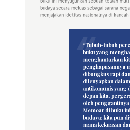
buku ini menyuguhkan sebuah telaah mult
budaya secara meluas sebagai sarana nega
menjajakan idetitas nasionalnya di kancah 
“Tubuh-tubuh pere
buku yang menghant
menghantarkan kita
penghapusannya m
dibungkus rapi da
dilenyapkan dala
antikomunis yang d
depan kita, perger
oleh penggantinya 
Memoar di buku ini
budaya; kita pun di
mana kekuasan da