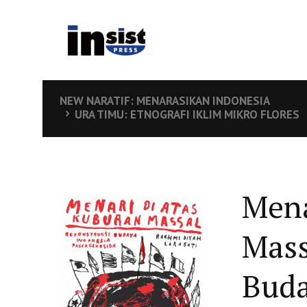
NEW NARATIF: MENARASIKAN INDONESIA
URA TIMU: ETNOGRAFI IKLIM MIKRO FLORES
Mena
Mass
Buda