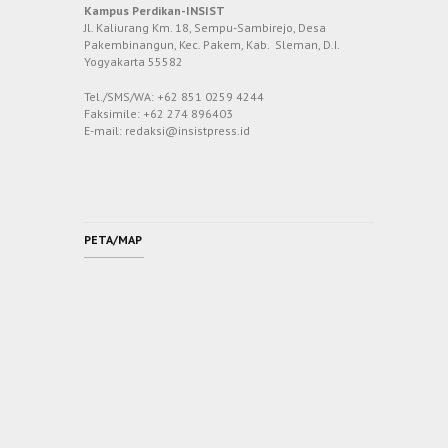
Kampus Perdikan-INSIST
Jl. Kaliurang Km. 18, Sempu-Sambirejo, Desa
Pakembinangun, Kec. Pakem, Kab. Sleman, D.I.
Yogyakarta 55582
Tel./SMS/WA: +62 851 0259 4244
Faksimile: +62 274 896403
E-mail: redaksi@insistpress.id
PETA/MAP