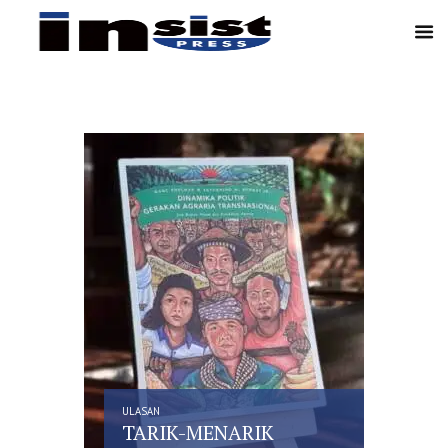
ULASAN
ULASAN
TARIK-MENARIK
PER
ISME