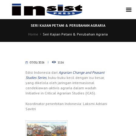
SERI KAJIAN PETANI & PERUBAHAN AGRARIA
Home
Seri Kajian Petani & Perubahan Agraria
07/01/2026
1116
Edisi Indonesia dari
Agrarian Change and Peasant
Studies Series
, buku-buku kecil dengan isu besar,
yang dikelola oleh jaringan internasional
cendekiawan-aktivis agraria dalam wadah
Initiative in Critical Agrarian Studies (ICAS).
Koordinator penerbitan Indonesia: Laksmi Adriani
Savitri