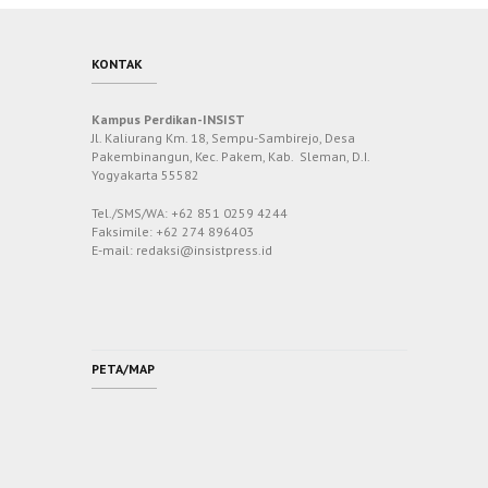
KONTAK
Kampus Perdikan-INSIST
Jl. Kaliurang Km. 18, Sempu-Sambirejo, Desa
Pakembinangun, Kec. Pakem, Kab. Sleman, D.I.
Yogyakarta 55582
Tel./SMS/WA: +62 851 0259 4244
Faksimile: +62 274 896403
E-mail: redaksi@insistpress.id
PETA/MAP