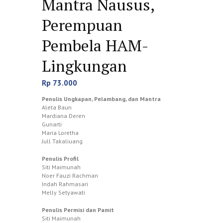
Mantra Nausus,
Perempuan
Pembela HAM-
Lingkungan
Rp
73.000
Penulis Ungkapan, Pelambang, dan Mantra
Aleta Baun
Mardiana Deren
Gunarti
Maria Loretha
Jull Takaliuang
Penulis Profil
Siti Maimunah
Noer Fauzi Rachman
Indah Rahmasari
Melly Setyawati
Penulis Permisi dan Pamit
Siti Maimunah