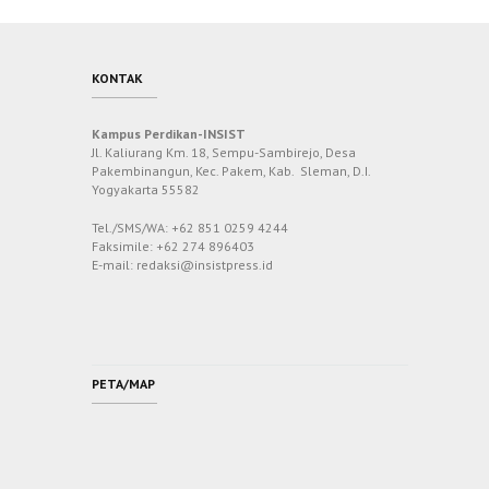
KONTAK
Kampus Perdikan-INSIST
Jl. Kaliurang Km. 18, Sempu-Sambirejo, Desa
Pakembinangun, Kec. Pakem, Kab. Sleman, D.I.
Yogyakarta 55582
Tel./SMS/WA: +62 851 0259 4244
Faksimile: +62 274 896403
E-mail: redaksi@insistpress.id
PETA/MAP