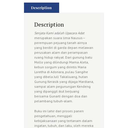
Description
Description
Senjata Kami adalah Upacara Adat
merupakan suara lima Nausus—
perempuan pejuang tanah airnya
yang berdiri di garda depan melawan
perusakan alam dan perampasan
ruang hidup rakyat. Dari gunung batu
Mollo yang dilindungi Mama Aleta,
kebun sorgum yang dirintis Maria
Loretha di Adonara, pulau Sangihe
yang dibela Jull Takaliuang, hutan
Gunung Kerasik yang dijaga Mardiana,
sampai alam pegunungan Kendeng
yang dipanggil ikut berjuang
bersama Gunarti dengan doa dan
pelambang tubuh-alam.
Buku ini lahir dari proses panen
pengetahuan, menggali
kebijaksanaan yang tertanam dalam
ingatan, tubuh, dan laku, oleh mereka