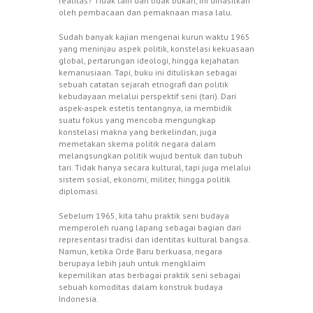
realitas? Tidak lain dan tidak bukan, ini dihasilkan
oleh pembacaan dan pemaknaan masa lalu.
Sudah banyak kajian mengenai kurun waktu 1965
yang meninjau aspek politik, konstelasi kekuasaan
global, pertarungan ideologi, hingga kejahatan
kemanusiaan. Tapi, buku ini dituliskan sebagai
sebuah catatan sejarah etnografi dan politik
kebudayaan melalui perspektif seni (tari). Dari
aspek-aspek estetis tentangnya, ia membidik
suatu fokus yang mencoba mengungkap
konstelasi makna yang berkelindan, juga
memetakan skema politik negara dalam
melangsungkan politik wujud bentuk dan tubuh
tari. Tidak hanya secara kultural, tapi juga melalui
sistem sosial, ekonomi, militer, hingga politik
diplomasi.
Sebelum 1965, kita tahu praktik seni budaya
memperoleh ruang lapang sebagai bagian dari
representasi tradisi dan identitas kultural bangsa.
Namun, ketika Orde Baru berkuasa, negara
berupaya lebih jauh untuk mengklaim
kepemilikan atas berbagai praktik seni sebagai
sebuah komoditas dalam konstruk budaya
Indonesia.