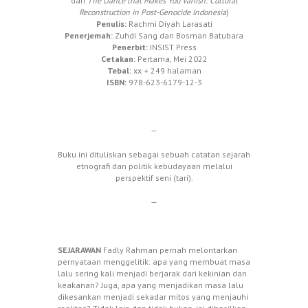
dari
The Dance that Makes You Vanish: Cultural
Reconstruction in Post-Genocide Indonesia
)
Penulis:
Rachmi Diyah Larasati
Penerjemah:
Zuhdi Sang dan Bosman Batubara
Penerbit:
INSIST Press
Cetakan:
Pertama, Mei 2022
Tebal:
xx + 249 halaman
ISBN:
978-623-6179-12-3
—
Buku ini dituliskan sebagai sebuah catatan sejarah
etnografi dan politik kebudayaan melalui
perspektif seni (tari).
—
SEJARAWAN
Fadly Rahman pernah melontarkan
pernyataan menggelitik: apa yang membuat masa
lalu sering kali menjadi berjarak dari kekinian dan
keakanan? Juga, apa yang menjadikan masa lalu
dikesankan menjadi sekadar mitos yang menjauhi