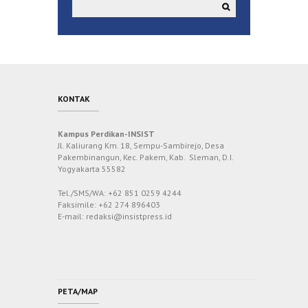
KONTAK
Kampus Perdikan-INSIST
Jl. Kaliurang Km. 18, Sempu-Sambirejo, Desa
Pakembinangun, Kec. Pakem, Kab. Sleman, D.I.
Yogyakarta 55582
Tel./SMS/WA: +62 851 0259 4244
Faksimile: +62 274 896403
E-mail: redaksi@insistpress.id
PETA/MAP