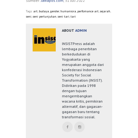
Sumber:
Jawapos.com
, 31 Juli 2022
Tags:
art
,
budaya
,
gender
,
humaniora
,
perfomance art
,
sejarah
,
seni
,
seni pertunjukan
,
seni tari
,
tari
ABOUT
ADMIN
INSISTPress adalah
lembaga penerbitan
berkedudukan di
Yogyakarta yang
merupakan anggota dari
konfederasi Indonesian
Society for Social
Transformation (INSIST).
Didirikan pada 1998
dengan tujuan
mengembangkan
wacana kritis, pemikiran
alternatif, dan gagasan-
gagasan baru tentang
transformasi sosial.