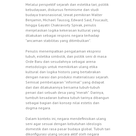
Melalui perspektif sejarah dan estetika tari, politik
kebudayaan, diskursus feminisme dan studi
budaya transnasional, lewat pemikiran Walter
Benjamin, Michael Taussig, Edward Said, Foucault,
hingga Gayatri Chakravorty Spivak, penulis
menjelaskan logika kekerasan kultural yang
dilakukan sebagai respons negara terhadap
”ancaman stabilitas yang ditimbulkan”.
Penulis menempatkan pengalaman ekspresi
tubuh, estetika simbolik, dan politik seni di masa
Orde Baru dan sesudahnya sebagai arena
metodologis untuk memikirkan ulang etika
kultural dan logika historis yang bertabrakan
dengan narasi dan produksi materialisasi sejarah.
Semisal pembelajaran ”informal” yang didapat
dari dan dilakukannya bersama tubuh-tubuh
penari dari sebuah desa yang ”merah”. Darinya,
tumbuh kesadaran bahwa tubuh tarinya dibangun
sebagai bagian dari konsep nilai estetis dan
dogma negara.
Dalam konteks ini, negara mendefinisikan ulang
seni agar sesuai dengan kebutuhan ideologis
domestik dan rasa pasar budaya global. Tubuh tari
dikonfigurasi ulang secara aktif oleh negara