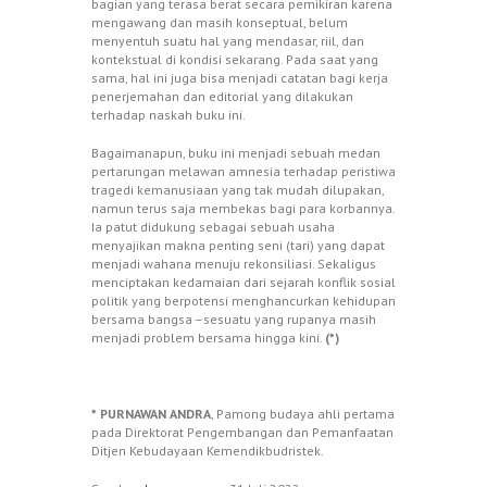
bagian yang terasa berat secara pemikiran karena
mengawang dan masih konseptual, belum
menyentuh suatu hal yang mendasar, riil, dan
kontekstual di kondisi sekarang. Pada saat yang
sama, hal ini juga bisa menjadi catatan bagi kerja
penerjemahan dan editorial yang dilakukan
terhadap naskah buku ini.
Bagaimanapun, buku ini menjadi sebuah medan
pertarungan melawan amnesia terhadap peristiwa
tragedi kemanusiaan yang tak mudah dilupakan,
namun terus saja membekas bagi para korbannya.
Ia patut didukung sebagai sebuah usaha
menyajikan makna penting seni (tari) yang dapat
menjadi wahana menuju rekonsiliasi. Sekaligus
menciptakan kedamaian dari sejarah konflik sosial
politik yang berpotensi menghancurkan kehidupan
bersama bangsa –sesuatu yang rupanya masih
menjadi problem bersama hingga kini.
(*)
* PURNAWAN ANDRA
, Pamong budaya ahli pertama
pada Direktorat Pengembangan dan Pemanfaatan
Ditjen Kebudayaan Kemendikbudristek.