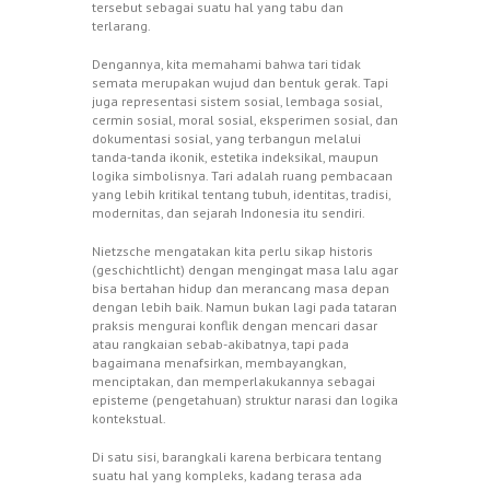
tersebut sebagai suatu hal yang tabu dan
terlarang.
Dengannya, kita memahami bahwa tari tidak
semata merupakan wujud dan bentuk gerak. Tapi
juga representasi sistem sosial, lembaga sosial,
cermin sosial, moral sosial, eksperimen sosial, dan
dokumentasi sosial, yang terbangun melalui
tanda-tanda ikonik, estetika indeksikal, maupun
logika simbolisnya. Tari adalah ruang pembacaan
yang lebih kritikal tentang tubuh, identitas, tradisi,
modernitas, dan sejarah Indonesia itu sendiri.
Nietzsche mengatakan kita perlu sikap historis
(geschichtlicht) dengan mengingat masa lalu agar
bisa bertahan hidup dan merancang masa depan
dengan lebih baik. Namun bukan lagi pada tataran
praksis mengurai konflik dengan mencari dasar
atau rangkaian sebab-akibatnya, tapi pada
bagaimana menafsirkan, membayangkan,
menciptakan, dan memperlakukannya sebagai
episteme (pengetahuan) struktur narasi dan logika
kontekstual.
Di satu sisi, barangkali karena berbicara tentang
suatu hal yang kompleks, kadang terasa ada