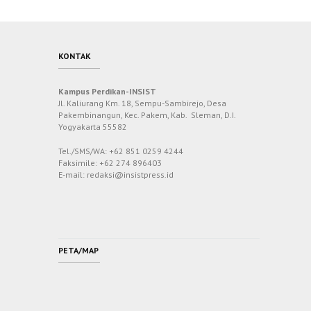
KONTAK
Kampus Perdikan-INSIST
Jl. Kaliurang Km. 18, Sempu-Sambirejo, Desa
Pakembinangun, Kec. Pakem, Kab. Sleman, D.I.
Yogyakarta 55582
Tel./SMS/WA: +62 851 0259 4244
Faksimile: +62 274 896403
E-mail: redaksi@insistpress.id
PETA/MAP