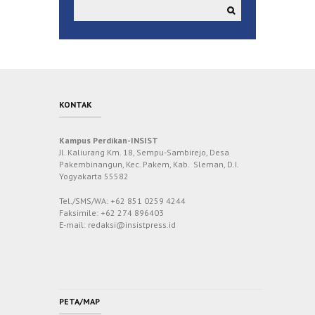
KONTAK
Kampus Perdikan-INSIST
Jl. Kaliurang Km. 18, Sempu-Sambirejo, Desa
Pakembinangun, Kec. Pakem, Kab. Sleman, D.I.
Yogyakarta 55582
Tel./SMS/WA: +62 851 0259 4244
Faksimile: +62 274 896403
E-mail: redaksi@insistpress.id
PETA/MAP