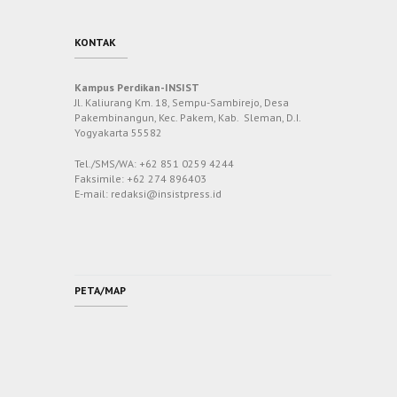
KONTAK
Kampus Perdikan-INSIST
Jl. Kaliurang Km. 18, Sempu-Sambirejo, Desa
Pakembinangun, Kec. Pakem, Kab. Sleman, D.I.
Yogyakarta 55582
Tel./SMS/WA: +62 851 0259 4244
Faksimile: +62 274 896403
E-mail: redaksi@insistpress.id
PETA/MAP