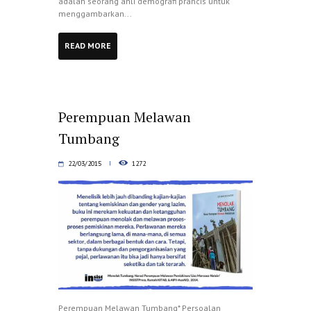
adalah seorang ahli demografi prancis untuk
menggambarkan...
READ MORE
Perempuan Melawan
Tumbang
22/03/2015
1272
Perempuan Melawan Tumbang* Persoalan