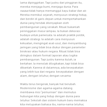
lama dipinggirkan. Tapi justru dari pinggiran itu,
mereka menjaga bumi, menjaga dunia. Para
nausus
tidak hanya memanggul kayu bakar dan air.
Mereka memikul sejarah, menyusun strategi hidup,
dan berdiri di garis depan untuk mempertahankan
dunia yang hendak dilenyapkan oleh
pembangunan yang serakah. Ritual bukanlah
peninggalan masa lampau. Ia bukan dekorasi
budaya untuk pariwisata. Ia adalah praktik politik,
adalah strategi. Ia adalah cara menyusun
kekuatan, mengingat asal-usul, dan menyambung
jaringan yang tidak bisa diukur dengan parameter
birokrasi atau hukum negara. Ritual tidak bisa
diringkus dalam format laporan atau logika
pembangunan. Tapi justru karena itulah, ia
bertahan. Ia menolak dilogikakan, tapi tidak bisa
dibantah. Karena di dalamnya, ada kesepakatan
yang lebih tua dari negara: kesepakatan dengan
alam, dengan leluhur, dengan sesama.
Waktu terus bergerak, banyak hal berubah.
Modernisme dan agama-agama datang
membawa misi “pemurnian” dan memutus
hubungan kita yang hidup dengan dunia para
leluhur. Sekolah dan sistem hukum baru memaksa
kita melupakan bahasa ibu, nama-nama leluhur,