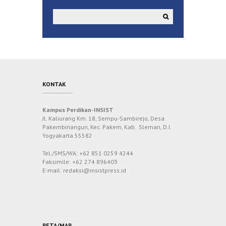
KONTAK
Kampus Perdikan-INSIST
Jl. Kaliurang Km. 18, Sempu-Sambirejo, Desa
Pakembinangun, Kec. Pakem, Kab. Sleman, D.I.
Yogyakarta 55582
Tel./SMS/WA: +62 851 0259 4244
Faksimile: +62 274 896403
E-mail: redaksi@insistpress.id
PETA/MAP