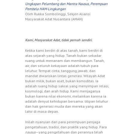
Ungkapan Pelambang dan Mantra Nausus, Perempuan
Pembela HAM-Lingkungan
Oleh Rukka Sombolinggi, Sekjen Aliansi
Masyarakat Adat Nusantara (AMAN)
Kami, Masyarakat Adat, tidak pernah sendiri.
Ketika kami berdiri di atas tanah, kami berdiri di
atas sejarah yang hidup. Tanah bukan sekadar
ruang untuk menanam dan membangun. Tanah,
air, dan seluruh kekayaan adalah tubuh para
leluhur. Tempat cinta, tanggung jawab, dan
mandat diwariskan lintas generasi. Wilayah Adat
bukan milik, bukan aset, bukan komoditas. Ia
adalah ruang hidup sakral yang menyimpan relasi,
kosmologi, dan arah hidup. Kami menjaganya
bukan karena nilai ekonomi, melainkan karena ia
adalah denyut kehidupan bersama: titipan leluhur
dan hak generasi muda dan mereka yang akan
lahir di masa depan.
Inilah nyanyian dari para perempuan penjaga
pengetahuan, tradisi, dan praktik yang hidup. Para
nausus
—yang pengetahuan dan perannya telah