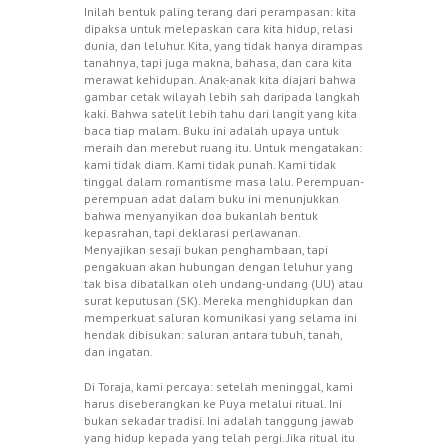
Inilah bentuk paling terang dari perampasan: kita
dipaksa untuk melepaskan cara kita hidup, relasi
dunia, dan leluhur. Kita, yang tidak hanya dirampas
tanahnya, tapi juga makna, bahasa, dan cara kita
merawat kehidupan. Anak-anak kita diajari bahwa
gambar cetak wilayah lebih sah daripada langkah
kaki. Bahwa satelit lebih tahu dari langit yang kita
baca tiap malam. Buku ini adalah upaya untuk
meraih dan merebut ruang itu. Untuk mengatakan:
kami tidak diam. Kami tidak punah. Kami tidak
tinggal dalam romantisme masa lalu. Perempuan-
perempuan adat dalam buku ini menunjukkan
bahwa menyanyikan doa bukanlah bentuk
kepasrahan, tapi deklarasi perlawanan.
Menyajikan sesaji bukan penghambaan, tapi
pengakuan akan hubungan dengan leluhur yang
tak bisa dibatalkan oleh undang-undang (UU) atau
surat keputusan (SK). Mereka menghidupkan dan
memperkuat saluran komunikasi yang selama ini
hendak dibisukan: saluran antara tubuh, tanah,
dan ingatan.
Di Toraja, kami percaya: setelah meninggal, kami
harus diseberangkan ke Puya melalui ritual. Ini
bukan sekadar tradisi. Ini adalah tanggung jawab
yang hidup kepada yang telah pergi. Jika ritual itu