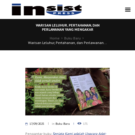
WARISAN LELUHUR, PERTAHANAN, DAN
PERLAWANAN YANG MENGAKAR
Home
Buku Baru
Warisan Leluhur, Pertahanan, dan Perlawanan...
17/09/2025
in
Buku Baru
171
Pengantar buku
Senjata Kami adalah Upacara Adat: