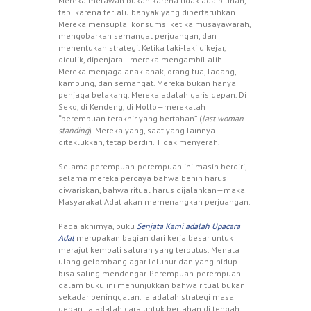
Mereka melawan bukan karena tidak ada pilihan,
tapi karena terlalu banyak yang dipertaruhkan.
Mereka mensuplai konsumsi ketika musayawarah,
mengobarkan semangat perjuangan, dan
menentukan strategi. Ketika laki-laki dikejar,
diculik, dipenjara—mereka mengambil alih.
Mereka menjaga anak-anak, orang tua, ladang,
kampung, dan semangat. Mereka bukan hanya
penjaga belakang. Mereka adalah garis depan. Di
Seko, di Kendeng, di Mollo—merekalah
“perempuan terakhir yang bertahan” (
last woman
standing
). Mereka yang, saat yang lainnya
ditaklukkan, tetap berdiri. Tidak menyerah.
Selama perempuan-perempuan ini masih berdiri,
selama mereka percaya bahwa benih harus
diwariskan, bahwa ritual harus dijalankan—maka
Masyarakat Adat akan memenangkan perjuangan.
Pada akhirnya, buku
Senjata Kami adalah Upacara
Adat
merupakan bagian dari kerja besar untuk
merajut kembali saluran yang terputus. Menata
ulang gelombang agar leluhur dan yang hidup
bisa saling mendengar. Perempuan-perempuan
dalam buku ini menunjukkan bahwa ritual bukan
sekadar peninggalan. Ia adalah strategi masa
depan. Ia adalah cara untuk bertahan di tengah