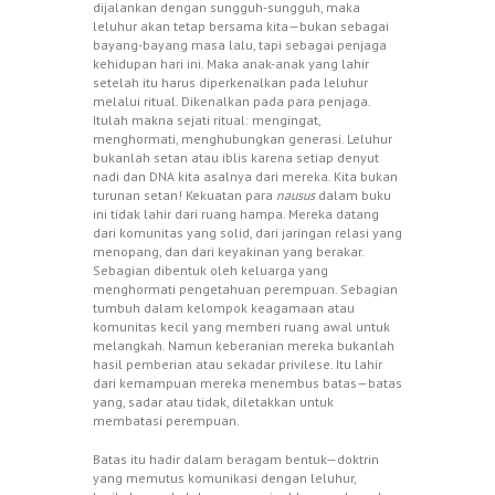
dijalankan dengan sungguh-sungguh, maka
leluhur akan tetap bersama kita—bukan sebagai
bayang-bayang masa lalu, tapi sebagai penjaga
kehidupan hari ini. Maka anak-anak yang lahir
setelah itu harus diperkenalkan pada leluhur
melalui ritual. Dikenalkan pada para penjaga.
Itulah makna sejati ritual: mengingat,
menghormati, menghubungkan generasi. Leluhur
bukanlah setan atau iblis karena setiap denyut
nadi dan DNA kita asalnya dari mereka. Kita bukan
turunan setan! Kekuatan para
nausus
dalam buku
ini tidak lahir dari ruang hampa. Mereka datang
dari komunitas yang solid, dari jaringan relasi yang
menopang, dan dari keyakinan yang berakar.
Sebagian dibentuk oleh keluarga yang
menghormati pengetahuan perempuan. Sebagian
tumbuh dalam kelompok keagamaan atau
komunitas kecil yang memberi ruang awal untuk
melangkah. Namun keberanian mereka bukanlah
hasil pemberian atau sekadar privilese. Itu lahir
dari kemampuan mereka menembus batas—batas
yang, sadar atau tidak, diletakkan untuk
membatasi perempuan.
Batas itu hadir dalam beragam bentuk—doktrin
yang memutus komunikasi dengan leluhur,