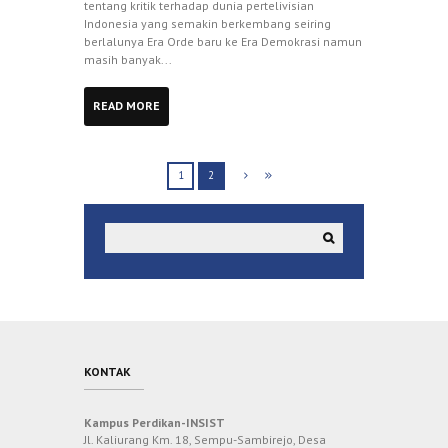
tentang kritik terhadap dunia pertelivisian
Indonesia yang semakin berkembang seiring
berlalunya Era Orde baru ke Era Demokrasi namun
masih banyak...
READ MORE
1
2
KONTAK
Kampus Perdikan-INSIST
Jl. Kaliurang Km. 18, Sempu-Sambirejo, Desa