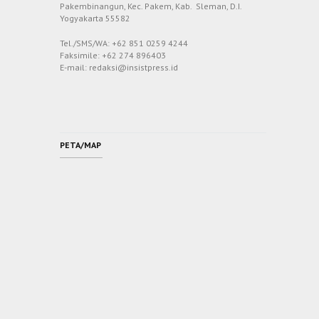
Pakembinangun, Kec. Pakem, Kab. Sleman, D.I.
Yogyakarta 55582
Tel./SMS/WA: +62 851 0259 4244
Faksimile: +62 274 896403
E-mail: redaksi@insistpress.id
PETA/MAP