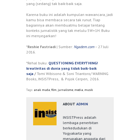
yang (sedang) tak baik-baik saja.
Karena buku ini adalah kumpulan wawancara, jadi
kamu bisa membaca secara tak runut. Tiap
bagiannya akan membuatmu belajar tentang
konteks jurnalistik yang tak melulu 5W+1H. Buku
ini menyegarkan!
*
Reshie Fastriadi
| Sumber:
Ngadem.com
– 27 Juli
2016.
*Rehal buku:
QUESTIONING EVERYTHING!
kreativitas di dunia yang tidak baik-baik
saja
/
Tomi Wibisono & Soni Triantoro/ WARNING
Books, INSISTPress, & Pojok Cerpen, 2016.
Tags:
anak muda
,
film
,
jurnalisme
,
media
,
musik
ABOUT
ADMIN
INSISTPress adalah
lembaga penerbitan
berkedudukan di
Yogyakarta yang
merupakan anggota dari