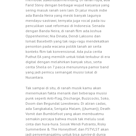
Farid Stevy dengan berbagai wujud karyanya yang
sering masuk ranah seni lain. Di jalur musik indie
ada Banda Neira yang meski banyak lagunya
mendayu-sastrawi, ternyata juga vocal pada isu
penculikan saat reformasi di Indonesia. Senada
dengan Banda Neira, di ranah film ada Joshua
Oppenheimer, Nia Dinata, Dendi Laksono dan
Ismail Basebeth yang tak ragu-ragu mendekatkan
penonton pada wacana politik tanah air serta
konteks film tak konvensional. Ada pula cerita
Puthut EA yang memilih untuk tidak terkubur di era
digital dengan melahirkan banyak situs, serta
cerita Sheila on 7 pasca menurunnya pamor band
yang jadi pemicu semangat musisi lokal di
Nusantara.
Tak sampai di situ, di ranah musik kamu akan
menemukan fakta menarik dari beberapa musisi
punk seperti Anti-Flag, Discharge, Buzzcocks, Soko,
Doom dan Begundal Lowokwaru. Di aliran cadas,
ada Sangkakala, Serigala Malam, ((Auman)), Death
Vomit dan Bumblefoot yang akan membuatmu
semakin percaya bahwa musik tak melulu soal
cinta dan hura-hura. Sosok Wendi Putranto, Risky
Summerbee & The Honeythief, dan FSTVLST akan
jadi penyemangatmu untuk bisa
survive
di dunia