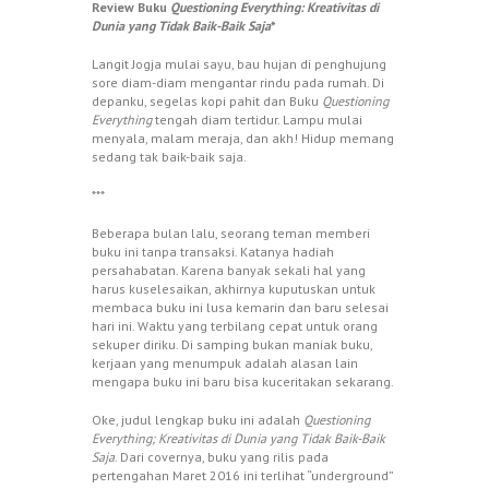
Review Buku
Questioning Everything: Kreativitas di
Dunia yang Tidak Baik-Baik Saja
*
Langit Jogja mulai sayu, bau hujan di penghujung
sore diam-diam mengantar rindu pada rumah. Di
depanku, segelas kopi pahit dan Buku
Questioning
Everything
tengah diam tertidur. Lampu mulai
menyala, malam meraja, dan akh! Hidup memang
sedang tak baik-baik saja.
***
Beberapa bulan lalu, seorang teman memberi
buku ini tanpa transaksi. Katanya hadiah
persahabatan. Karena banyak sekali hal yang
harus kuselesaikan, akhirnya kuputuskan untuk
membaca buku ini lusa kemarin dan baru selesai
hari ini. Waktu yang terbilang cepat untuk orang
sekuper diriku. Di samping bukan maniak buku,
kerjaan yang menumpuk adalah alasan lain
mengapa buku ini baru bisa kuceritakan sekarang.
Oke, judul lengkap buku ini adalah
Questioning
Everything; Kreativitas di Dunia yang Tidak Baik-Baik
Saja
. Dari covernya, buku yang rilis pada
pertengahan Maret 2016 ini terlihat “underground”