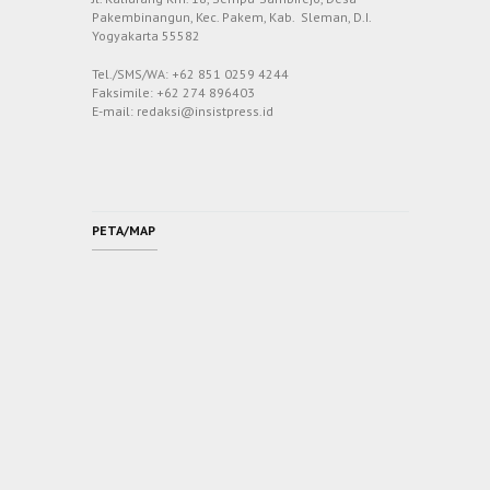
Pakembinangun, Kec. Pakem, Kab. Sleman, D.I.
Yogyakarta 55582
Tel./SMS/WA: +62 851 0259 4244
Faksimile: +62 274 896403
E-mail: redaksi@insistpress.id
PETA/MAP