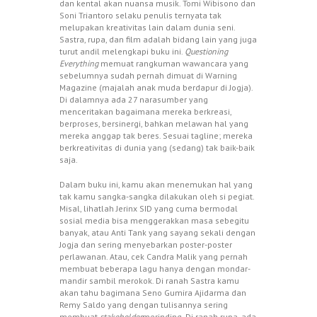
dan kental akan nuansa musik. Tomi Wibisono dan
Soni Triantoro selaku penulis ternyata tak
melupakan kreativitas lain dalam dunia seni.
Sastra, rupa, dan film adalah bidang lain yang juga
turut andil melengkapi buku ini.
Questioning
Everything
memuat rangkuman wawancara yang
sebelumnya sudah pernah dimuat di Warning
Magazine (majalah anak muda berdapur di Jogja).
Di dalamnya ada 27 narasumber yang
menceritakan bagaimana mereka berkreasi,
berproses, bersinergi, bahkan melawan hal yang
mereka anggap tak beres. Sesuai tagline; mereka
berkreativitas di dunia yang (sedang) tak baik-baik
saja.
Dalam buku ini, kamu akan menemukan hal yang
tak kamu sangka-sangka dilakukan oleh si pegiat.
Misal, lihatlah Jerinx SID yang cuma bermodal
sosial media bisa menggerakkan masa sebegitu
banyak, atau Anti Tank yang sayang sekali dengan
Jogja dan sering menyebarkan poster-poster
perlawanan. Atau, cek Candra Malik yang pernah
membuat beberapa lagu hanya dengan mondar-
mandir sambil merokok. Di ranah Sastra kamu
akan tahu bagimana Seno Gumira Ajidarma dan
Remy Saldo yang dengan tulisannya sering
membuat
stakeholder
merinding. Di ranah rupa, ada