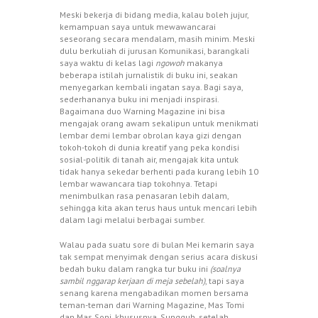
Meski bekerja di bidang media, kalau boleh jujur,
kemampuan saya untuk mewawancarai
seseorang secara mendalam, masih minim. Meski
dulu berkuliah di jurusan Komunikasi, barangkali
saya waktu di kelas lagi
ngowoh
makanya
beberapa istilah jurnalistik di buku ini, seakan
menyegarkan kembali ingatan saya. Bagi saya,
sederhananya buku ini menjadi inspirasi.
Bagaimana duo Warning Magazine ini bisa
mengajak orang awam sekalipun untuk menikmati
lembar demi lembar obrolan kaya gizi dengan
tokoh-tokoh di dunia kreatif yang peka kondisi
sosial-politik di tanah air, mengajak kita untuk
tidak hanya sekedar berhenti pada kurang lebih 10
lembar wawancara tiap tokohnya. Tetapi
menimbulkan rasa penasaran lebih dalam,
sehingga kita akan terus haus untuk mencari lebih
dalam lagi melalui berbagai sumber.
Walau pada suatu sore di bulan Mei kemarin saya
tak sempat menyimak dengan serius acara diskusi
bedah buku dalam rangka tur buku ini
(soalnya
sambil nggarap kerjaan di meja sebelah)
, tapi saya
senang karena mengabadikan momen bersama
teman-teman dari Warning Magazine, Mas Tomi
dan Mas Soni, khususnya. Sungguh, setelah