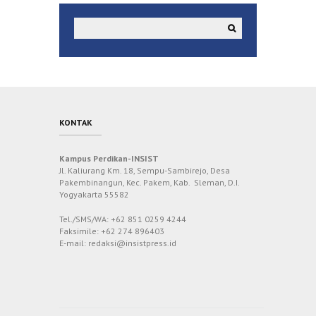
KONTAK
Kampus Perdikan-INSIST
Jl. Kaliurang Km. 18, Sempu-Sambirejo, Desa
Pakembinangun, Kec. Pakem, Kab. Sleman, D.I.
Yogyakarta 55582
Tel./SMS/WA: +62 851 0259 4244
Faksimile: +62 274 896403
E-mail: redaksi@insistpress.id