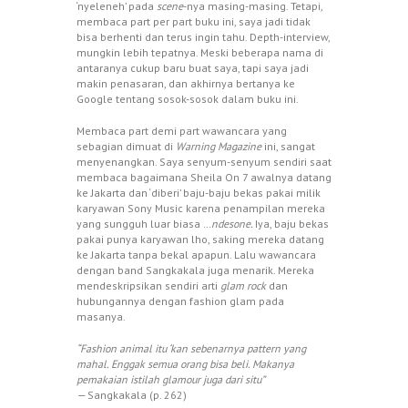
‘nyeleneh’ pada
scene
-nya masing-masing. Tetapi,
membaca part per part buku ini, saya jadi tidak
bisa berhenti dan terus ingin tahu. Depth-interview,
mungkin lebih tepatnya. Meski beberapa nama di
antaranya cukup baru buat saya, tapi saya jadi
makin penasaran, dan akhirnya bertanya ke
Google tentang sosok-sosok dalam buku ini.
Membaca part demi part wawancara yang
sebagian dimuat di
Warning Magazine
ini, sangat
menyenangkan. Saya senyum-senyum sendiri saat
membaca bagaimana Sheila On 7 awalnya datang
ke Jakarta dan ‘diberi’ baju-baju bekas pakai milik
karyawan Sony Music karena penampilan mereka
yang sungguh luar biasa …
ndesone.
Iya, baju bekas
pakai punya karyawan lho, saking mereka datang
ke Jakarta tanpa bekal apapun. Lalu wawancara
dengan band Sangkakala juga menarik. Mereka
mendeskripsikan sendiri arti
glam rock
dan
hubungannya dengan fashion glam pada
masanya.
“Fashion animal itu ‘kan sebenarnya pattern yang
mahal. Enggak semua orang bisa beli. Makanya
pemakaian istilah glamour juga dari situ”
—
Sangkakala (p. 262)