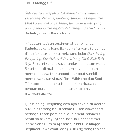
Terus Menggali*
“Ada dua cara ampuh untuk memahami isi kepala
seseorang. Pertama, sambangi tempat ia tinggal dan
lihat koleksi bukunya. kedua, luangkan waktu yang
amat panjang dan ngobrol-lah dengan dia.” —
Ananda
Badudu, vokalis Banda Neira
Ini adalah kutipan testimonial dari Ananda
Badudu, vokalis band Banda Neira, yang tersemat
di bagian atas sampul belakang buku
Questioning
Everything: Kreativitas di Dunia Yang Tidak Baik-Baik
Saja
. Buku ini sukses saya tandaskan dalam waktu
3 hari saja, di malam sebelum saya tidur dan
membuat saya termanggut-manggut sambil
membayangkan situasi Tomi Wibisono dan Soni
Triantoro, kedua penulis buku ini, berhadapan
dengan puluhan bahkan ratusan tokoh yang
diwawancaranya.
Questioning Everything awalnya saya pikir adalah
buku biasa yang berisi rekam tulisan wawancara
berbagai tokoh penting di dunia seni Indonesia.
Sebut saja: Remy Sylado, Joshua Oppenheimer,
Jerinx, Seno Gumira Ajidarma, Puthut Ea hingga
Begundal Lowokwaru dan ((AUMAN)) yang terkenal