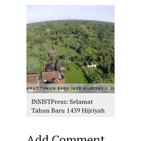
H/2018 M
islam
,
PLURALISME
INSISTPress: Selamat
Tahun Baru 1439 Hijriyah
islam
,
PLURALISME
Add Comment