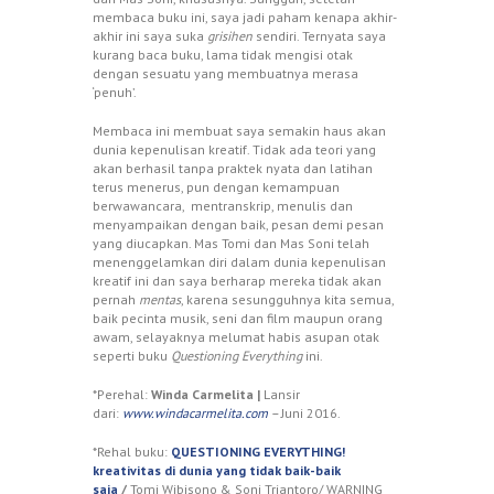
membaca buku ini, saya jadi paham kenapa akhir-
akhir ini saya suka
grisihen
sendiri. Ternyata saya
kurang baca buku, lama tidak mengisi otak
dengan sesuatu yang membuatnya merasa
‘penuh’.
Membaca ini membuat saya semakin haus akan
dunia kepenulisan kreatif. Tidak ada teori yang
akan berhasil tanpa praktek nyata dan latihan
terus menerus, pun dengan kemampuan
berwawancara, mentranskrip, menulis dan
menyampaikan dengan baik, pesan demi pesan
yang diucapkan. Mas Tomi dan Mas Soni telah
menenggelamkan diri dalam dunia kepenulisan
kreatif ini dan saya berharap mereka tidak akan
pernah
mentas
, karena sesungguhnya kita semua,
baik pecinta musik, seni dan film maupun orang
awam, selayaknya melumat habis asupan otak
seperti buku
Questioning Everything
ini.
*Perehal:
Winda Carmelita |
Lansir
dari:
www.windacarmelita.com
–
Juni 2016.
*Rehal buku:
QUESTIONING EVERYTHING!
kreativitas di dunia yang tidak baik-baik
saja
/
Tomi Wibisono & Soni Triantoro/ WARNING