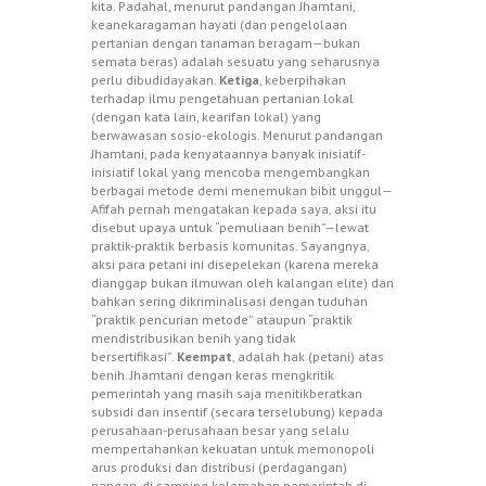
kita. Padahal, menurut pandangan Jhamtani,
keanekaragaman hayati (dan pengelolaan
pertanian dengan tanaman beragam—bukan
semata beras) adalah sesuatu yang seharusnya
perlu dibudidayakan.
Ketiga
, keberpihakan
terhadap ilmu pengetahuan pertanian lokal
(dengan kata lain, kearifan lokal) yang
berwawasan sosio-ekologis. Menurut pandangan
Jhamtani, pada kenyataannya banyak inisiatif-
inisiatif lokal yang mencoba mengembangkan
berbagai metode demi menemukan bibit unggul—
Afifah pernah mengatakan kepada saya, aksi itu
disebut upaya untuk “pemuliaan benih”—lewat
praktik-praktik berbasis komunitas. Sayangnya,
aksi para petani ini disepelekan (karena mereka
dianggap bukan ilmuwan oleh kalangan elite) dan
bahkan sering dikriminalisasi dengan tuduhan
“praktik pencurian metode” ataupun “praktik
mendistribusikan benih yang tidak
bersertifikasi”.
Keempat
, adalah hak (petani) atas
benih. Jhamtani dengan keras mengkritik
pemerintah yang masih saja menitikberatkan
subsidi dan insentif (secara terselubung) kepada
perusahaan-perusahaan besar yang selalu
mempertahankan kekuatan untuk memonopoli
arus produksi dan distribusi (perdagangan)
pangan, di samping kelemahan pemerintah di