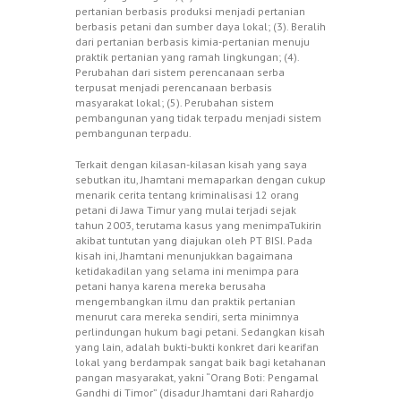
pertanian berbasis produksi menjadi pertanian
berbasis petani dan sumber daya lokal; (3). Beralih
dari pertanian berbasis kimia-pertanian menuju
praktik pertanian yang ramah lingkungan; (4).
Perubahan dari sistem perencanaan serba
terpusat menjadi perencanaan berbasis
masyarakat lokal; (5). Perubahan sistem
pembangunan yang tidak terpadu menjadi sistem
pembangunan terpadu.
Terkait dengan kilasan-kilasan kisah yang saya
sebutkan itu, Jhamtani memaparkan dengan cukup
menarik cerita tentang kriminalisasi 12 orang
petani di Jawa Timur yang mulai terjadi sejak
tahun 2003, terutama kasus yang menimpaTukirin
akibat tuntutan yang diajukan oleh PT BISI. Pada
kisah ini, Jhamtani menunjukkan bagaimana
ketidakadilan yang selama ini menimpa para
petani hanya karena mereka berusaha
mengembangkan ilmu dan praktik pertanian
menurut cara mereka sendiri, serta minimnya
perlindungan hukum bagi petani. Sedangkan kisah
yang lain, adalah bukti-bukti konkret dari kearifan
lokal yang berdampak sangat baik bagi ketahanan
pangan masyarakat, yakni “Orang Boti: Pengamal
Gandhi di Timor” (disadur Jhamtani dari Rahardjo