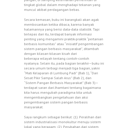
tingkat global dalam menghadapi tekanan yang
muncul akibat perdagangan bebas.
Secara kemasan, buku ini barangkali akan agak
membosankan ketika dibaca, karena banyak
halamannya yang berisi data-data statistik. Tapi
terlepas dari itu, terdapat banyak informasi
penting yang mengamini praktik-praktik “pertanian
berbasis komunitas” atau “inisiatif pengembangan
sistem pangan berbasis masyarakat”, ditambah
dengan kilasan-kilasan kisah dari
beberapa wilayah tentang contoh-contoh
nyatanya. Selain itu, pada bagian terakhir—buku ini
secara umum terbagi menjadi tiga bagian, yakni
“Mati Kelaparan di Lumbung Padi” (Bab 1), “Dari
Sesat Pikir Sampai Salah Arus” (Bab 2), dan
“Sistem Pangan Berbasis Masyarakat” (Bab 3)—
terdapat saran dari Jhamtani tentang bagaimana
kita harus mengubah paradigma kita untuk
mengembangkan pengetahuan dan aksi
pengembangan sistem pangan berbasis
masyarakat.
Saya rangkum sebagai berikut: (1). Peralihan dari
sistem industrialisasi monokultur menuju sistem
lokal yang beragam; (2). Perubahan dari sistem