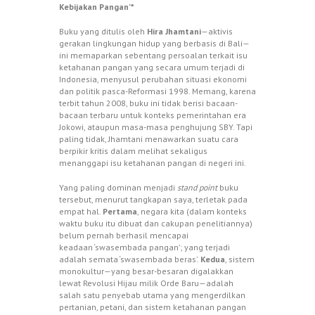
Kebijakan Pangan’*
Buku yang ditulis oleh
Hira Jhamtani
—aktivis
gerakan lingkungan hidup yang berbasis di Bali—
ini memaparkan sebentang persoalan terkait isu
ketahanan pangan yang secara umum terjadi di
Indonesia, menyusul perubahan situasi ekonomi
dan politik pasca-Reformasi 1998. Memang, karena
terbit tahun 2008, buku ini tidak berisi bacaan-
bacaan terbaru untuk konteks pemerintahan era
Jokowi, ataupun masa-masa penghujung SBY. Tapi
paling tidak, Jhamtani menawarkan suatu cara
berpikir kritis dalam melihat sekaligus
menanggapi isu ketahanan pangan di negeri ini.
Yang paling dominan menjadi
stand point
buku
tersebut, menurut tangkapan saya, terletak pada
empat hal.
Pertama
, negara kita (dalam konteks
waktu buku itu dibuat dan cakupan penelitiannya)
belum pernah berhasil mencapai
keadaan ‘swasembada pangan’; yang terjadi
adalah semata ‘swasembada beras’.
Kedua
, sistem
monokultur—yang besar-besaran digalakkan
lewat Revolusi Hijau milik Orde Baru—adalah
salah satu penyebab utama yang mengerdilkan
pertanian, petani, dan sistem ketahanan pangan