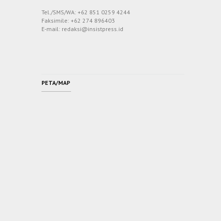
Tel./SMS/WA: +62 851 0259 4244
Faksimile: +62 274 896403
E-mail: redaksi@insistpress.id
PETA/MAP