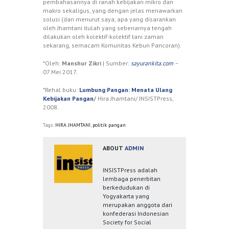
pembahasannya di ranah kebijakan mikro dan
makro sekaligus, yang dengan jelas menawarkan
solusi (dan menurut saya, apa yang disarankan
oleh Jhamtani itulah yang sebenarnya tengah
dilakukan oleh kolektif-kolektif tani zaman
sekarang, semacam Komunitas Kebun Pancoran).
*Oleh:
Manshur Zikri
| Sumber:
sayurankita.com
–
07 Mei 2017.
*Rehal buku:
Lumbung Pangan: Menata Ulang
Kebijakan Pangan
/
Hira Jhamtani/ INSISTPress,
2008.
Tags:
HIRA JHAMTANI
,
politik pangan
ABOUT
ADMIN
INSISTPress adalah
lembaga penerbitan
berkedudukan di
Yogyakarta yang
merupakan anggota dari
konfederasi Indonesian
Society for Social