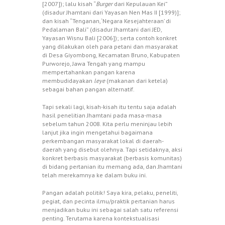
[2007]); lalu kisah “
Burger
dari Kepulauan Kei”
(disadur Jhamtani dari Yayasan Nen Mas II [1999)];
dan kisah “Tenganan, ‘Negara Kesejahteraan’ di
Pedalaman Bali” (disadur Jhamtani dari JED,
Yayasan Wisnu Bali [2006]); serta contoh konkret
yang dilakukan oleh para petani dan masyarakat
di Desa Giyombong, Kecamatan Bruno, Kabupaten
Purworejo, Jawa Tengah yang mampu
mempertahankan pangan karena
membudidayakan
leye
(makanan dari ketela)
sebagai bahan pangan alternatif.
Tapi sekali lagi, kisah-kisah itu tentu saja adalah
hasil penelitian Jhamtani pada masa-masa
sebelum tahun 2008. Kita perlu meninjau lebih
lanjut jika ingin mengetahui bagaimana
perkembangan masyarakat lokal di daerah-
daerah yang disebut olehnya. Tapi setidaknya, aksi
konkret berbasis masyarakat (berbasis komunitas)
di bidang pertanian itu memang ada, dan Jhamtani
telah merekamnya ke dalam buku ini.
Pangan adalah politik! Saya kira, pelaku, peneliti,
pegiat, dan pecinta ilmu/praktik pertanian harus
menjadikan buku ini sebagai salah satu referensi
penting. Terutama karena kontekstualisasi