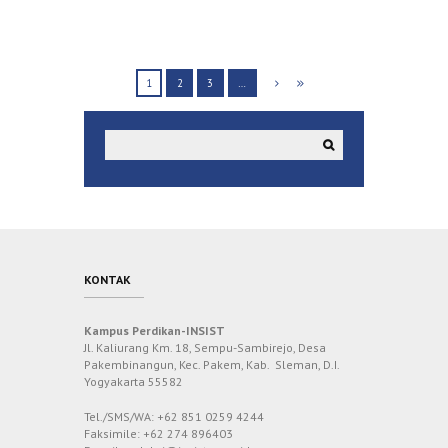
1
2
3
…
KONTAK
Kampus Perdikan-INSIST
Jl. Kaliurang Km. 18, Sempu-Sambirejo, Desa
Pakembinangun, Kec. Pakem, Kab. Sleman, D.I.
Yogyakarta 55582
Tel./SMS/WA: +62 851 0259 4244
Faksimile: +62 274 896403