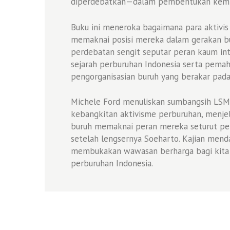
diperdebatkan—dalam pembentukan kemba
Buku ini meneroka bagaimana para aktiv
memaknai posisi mereka dalam gerakan bu
perdebatan sengit seputar peran kaum inte
sejarah perburuhan Indonesia serta pema
pengorganisasian buruh yang berakar pada
Michele Ford menuliskan sumbangsih LS
kebangkitan aktivisme perburuhan, menje
buruh memaknai peran mereka seturut pe
setelah lengsernya Soeharto. Kajian mend
membukakan wawasan berharga bagi kita te
perburuhan Indonesia.