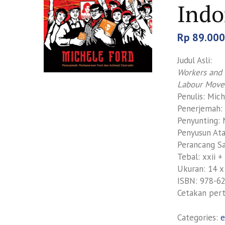
Indo
Rp
89.000
Judul Asli:
Workers and 
Labour Mov
Penulis: Mic
Penerjemah:
Penyunting: M
Penyusun Ata
Perancang S
Tebal: xxii +
Ukuran: 14 x
ISBN: 978-6
Cetakan per
Categories:
e