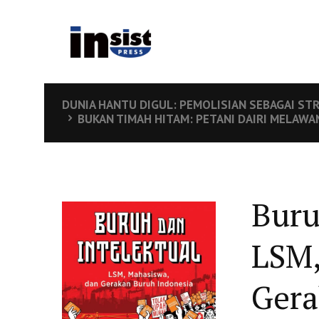
DUNIA HANTU DIGUL: PEMOLISIAN SEBAGAI STR
BUKAN TIMAH HITAM: PETANI DAIRI MELAW
Buru
LSM,
Gera