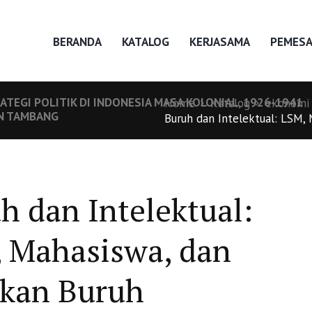
BERANDA
KATALOG
KERJASAMA
PEMES
ATEGI POLITIK DI INDONESIA MASA KOLONIAL, 1926-1941
Home
Katalog
ekonomi 
AN TAMBANG
Buruh dan Intelektual: LSM, 
h dan Intelektual:
 Mahasiswa, dan
kan Buruh