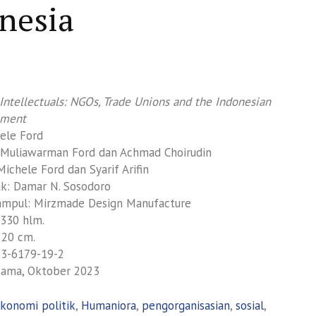
nesia
Intellectuals: NGOs, Trade Unions and the Indonesian
ement
hele Ford
 Muliawarman Ford dan Achmad Choirudin
ichele Ford dan Syarif Arifin
k: Damar N. Sosodoro
ampul: Mirzmade Design Manufacture
 330 hlm.
 20 cm.
23-6179-19-2
tama, Oktober 2023
konomi politik
,
Humaniora
,
pengorganisasian
,
sosial
,