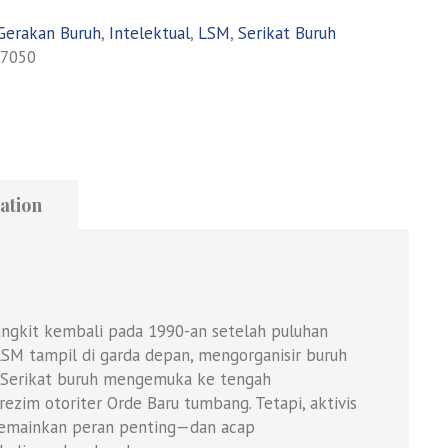
Gerakan Buruh
,
Intelektual
,
LSM
,
Serikat Buruh
7050
ation
angkit kembali pada 1990-an setelah puluhan
LSM tampil di garda depan, mengorganisir buruh
. Serikat buruh mengemuka ke tengah
ezim otoriter Orde Baru tumbang. Tetapi, aktivis
memainkan peran penting—dan acap