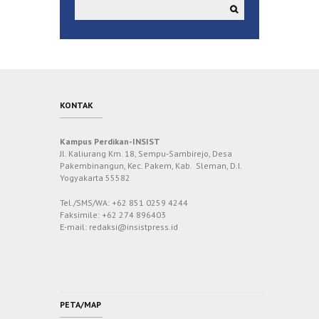
KONTAK
Kampus Perdikan-INSIST
Jl. Kaliurang Km. 18, Sempu-Sambirejo, Desa
Pakembinangun, Kec. Pakem, Kab. Sleman, D.I.
Yogyakarta 55582
Tel./SMS/WA: +62 851 0259 4244
Faksimile: +62 274 896403
E-mail: redaksi@insistpress.id
PETA/MAP