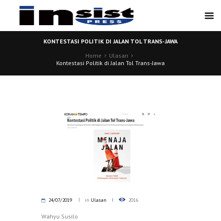
KONTESTASI POLITIK DI JALAN TOL TRANS-JAWA
Home
Ulasan
Kontestasi Politik di Jalan Tol Trans-Jawa
24/07/2019
in
Ulasan
2016
Wahyu Susilo