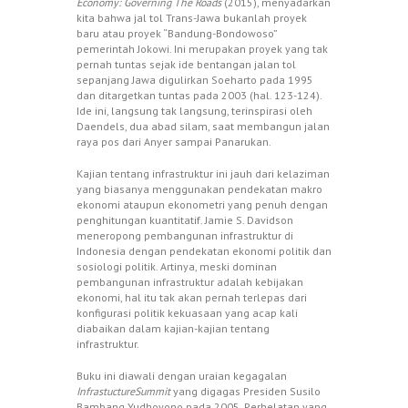
Economy: Governing The Roads
(2015), menyadarkan
kita bahwa jal tol Trans-Jawa bukanlah proyek
baru atau proyek “Bandung-Bondowoso”
pemerintah Jokowi. Ini merupakan proyek yang tak
pernah tuntas sejak ide bentangan jalan tol
sepanjang Jawa digulirkan Soeharto pada 1995
dan ditargetkan tuntas pada 2003 (hal. 123-124).
Ide ini, langsung tak langsung, terinspirasi oleh
Daendels, dua abad silam, saat membangun jalan
raya pos dari Anyer sampai Panarukan.
Kajian tentang infrastruktur ini jauh dari kelaziman
yang biasanya menggunakan pendekatan makro
ekonomi ataupun ekonometri yang penuh dengan
penghitungan kuantitatif. Jamie S. Davidson
meneropong pembangunan infrastruktur di
Indonesia dengan pendekatan ekonomi politik dan
sosiologi politik. Artinya, meski dominan
pembangunan infrastruktur adalah kebijakan
ekonomi, hal itu tak akan pernah terlepas dari
konfigurasi politik kekuasaan yang acap kali
diabaikan dalam kajian-kajian tentang
infrastruktur.
Buku ini diawali dengan uraian kegagalan
InfrastuctureSummit
yang digagas Presiden Susilo
Bambang Yudhoyono pada 2005. Perhelatan yang