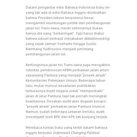
Dalam pengantar edisi Bahasa Indonesia buku ini-
yang tak ada di edisi Bahasa Inggris-disebutkan
bahwa Presiden Jokowi berpotensi besar
mengambil keuntungan politik dari pembangunan
jalan tol Trans-Jawa, meski sebenarnya bukan
hanya dia yang “berkeringat”. Tapi harus diakui
bahwa Jokowi berhasil melakukan
debottlenecking
yang sejak zaman Soeharto hingga Susilo
Bambang Yudhoyono menjadi perintang
pembangunan jalan tol.
Berfungsinya jalan tol Trans-Jawa juga mengakhiri
rutinitas pemborosan APBN perbaikan jalan arteri
sepanjang Pantura yang menjadi “proyek abadi”
Kementerian Pekerjaan Umum. Beberapa tahun
lalu, mulai muncul kesadaran publikakan
terkurasnya bujet negara untuk “memperbaiki”
jalan di jalur Pantura, tapi tak pernah meningkat
kualitasnya. Desakan audit atas dugaan korupsi
“proyek abadi” perbaikan jalan Pantura muncul.
Namun, sudah beberapa Lebaran berlalu, audit
investigatif oleh BPK dan KPK tak kunjung terjadi.
Membaca tuntas buku yang terbit dalam bahasa
Inggris berjudul
Indonesia’s Changing Political