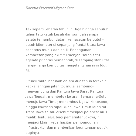
Direktur Eksekutif Migrant Care
Tak seperti Lebaran tahun ini, tiga hingga sepuluh
tahun lalu keluh kesah dan sumpah serapah
selalu terhambur dalam kemacetan berpuluh-
puluh kilometer di sepanjang Pantai Utara Jawa
saat arus mudik dan balik. Penanganan
kemacetan yang akut itu menjadi salah satu
agenda prioritas pemerintah, di samping stabilitas
harga-harga komoditas menjelang hari raya Idul
Fitri.
Situasi mulai berubah dalam dua tahun terakhir
ketika jaringan jalan tol mulai sambung-
menyambung dari Pantura Jawa Barat, Pantura
Jawa Tengah, membelok ke arah Semarang-Solo
menuju Jawa Timur, menembus Ngawi-Kertosono,
hingga kawasan tapal kuda Jawa Timur. Jalan tol
Trans-Jawa selalu disebut menjadi pelancar arus
mudik. Tentu saja, bagi pemerintah Jokowi, ini
menjadi klaim keberhasilan pembangunan
infrastruktur dan memberikan keuntungan politik
baginya.