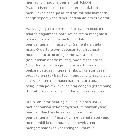
menjadi primadona pemerintah Jokowi.
Pragmatisme legislator pun terlihat dalam
menuliskan pasal­pasal terkait, tak ada kompetisi
sengit seperti yang diperlihatkan dalam elektoral.
Hal yang juga cukup menonjol dalam buku ini
adalah bagaimana pola setiap rezim mengatasi
persoalan pembebasan tanah dalam
pembangunan infrastruktur. Sementara pada
masa Orde Baru pembebasan tanah sangat
mudah dilakukan dengan mekanisme koersif
(melibatkan aparat militer), pada masa pasca-
Orde Baru, masalah pembebasan tanah menjadi
perkara pelik sehingga membutuhkan landasan
legal karena tak bisa lagi menggunakan cara-cara
koersif. Kerumitan makin dalam ketika ada
penguatan politik lokal seiring dengan gelombang
desentralisasi kekuasaan dan otonomi daerah.
Di sinilah letak penting buku ini dibaca untuk
melihat bahwa sebenarnya belum banyak yang
berubah dari konstelasi ekonomi-politik
pembangunan infrastruktur mengenai siapa yang
mengambil keuntungan dari proyek yang
mengatsnamakan kepentingan umum ini.