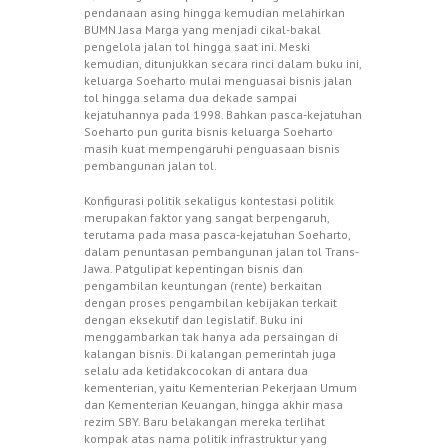
pendanaan asing hingga kemudian melahirkan
BUMN Jasa Marga yang menjadi cikal-bakal
pengelola jalan tol hingga saat ini. Meski
kemudian, ditunjukkan secara rinci dalam buku ini,
keluarga Soeharto mulai menguasai bisnis jalan
tol hingga selama dua dekade sampai
kejatuhannya pada 1998. Bahkan pasca-kejatuhan
Soeharto pun gurita bisnis keluarga Soeharto
masih kuat mempengaruhi penguasaan bisnis
pembangunan jalan tol.
Konfigurasi politik sekaligus kontestasi politik
merupakan faktor yang sangat berpengaruh,
terutama pada masa pasca-kejatuhan Soeharto,
dalam penuntasan pembangunan jalan tol Trans-
Jawa. Patgulipat kepentingan bisnis dan
pengambilan keuntungan (rente) berkaitan
dengan proses pengambilan kebijakan terkait
dengan eksekutif dan legislatif. Buku ini
menggambarkan tak hanya ada persaingan di
kalangan bisnis. Di kalangan pemerintah juga
selalu ada ketidakcocokan di antara dua
kementerian, yaitu Kementerian Pekerjaan Umum
dan Kementerian Keuangan, hingga akhir masa
rezim SBY. Baru belakangan mereka terlihat
kompak atas nama politik infrastruktur yang