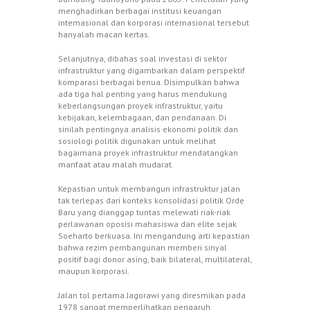
menghadirkan berbagai institusi keuangan
intemasional dan korporasi internasional tersebut
hanyalah macan kertas.
Selanjutnya, dibahas soal investasi di sektor
infrastruktur yang digambarkan dalam perspektif
komparasi berbagai benua. Disimpulkan bahwa
ada tiga hal penting yang harus mendukung
keberlangsungan proyek infrastruktur, yaitu
kebijakan, kelembagaan, dan pendanaan. Di
sinilah pentingnya analisis ekonomi politik dan
sosiologi politik digunakan untuk melihat
bagaimana proyek infrastruktur mendatangkan
manfaat atau malah mudarat.
Kepastian untuk membangun infrastruktur jalan
tak terlepas dari konteks konsolidasi politik Orde
Baru yang dianggap tuntas melewati riak-riak
perlawanan oposisi mahasiswa dan elite sejak
Soeharto berkuasa. Ini mengandung arti kepastian
bahwa rezim pembangunan memberi sinyal
positif bagi donor asing, baik bilateral, multilateral,
maupun korporasi.
Jalan tol pertama Jagorawi yang diresmikan pada
1978 sangat memperlihatkan pengaruh