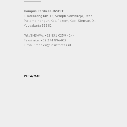
Kampus Perdikan-INSIST
Jl. Kaliurang Km. 18, Sempu-Sambirejo, Desa
Pakembinangun, Kec. Pakem, Kab. Sleman, D.I.
Yogyakarta 55582
Tel./SMS/WA: +62 851 0259 4244
Faksimile: +62 274 896403
E-mail: redaksi@insistpress.id
PETA/MAP