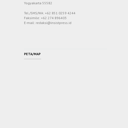
Yogyakarta 55582
Tel./SMS/WA: +62 851 0259 4244
Faksimile: +62 274 896403
E-mail: redaksi@insistpress.id
PETA/MAP