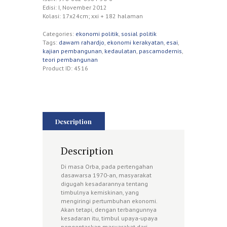
Edisi: I, November 2012
Kolasi: 17x24cm; xxi + 182 halaman
Categories:
ekonomi politik
,
sosial politik
Tags:
dawam rahardjo
,
ekonomi kerakyatan
,
esai
,
kajian pembangunan
,
kedaulatan
,
pascamodernis
,
teori pembangunan
Product ID:
4516
Description
Description
Di masa Orba, pada pertengahan
dasawarsa 1970-an, masyarakat
digugah kesadarannya tentang
timbulnya kemiskinan, yang
mengiringi pertumbuhan ekonomi.
Akan tetapi, dengan terbangunnya
kesadaran itu, timbul upaya-upaya
pengentaskan masyarakat dari