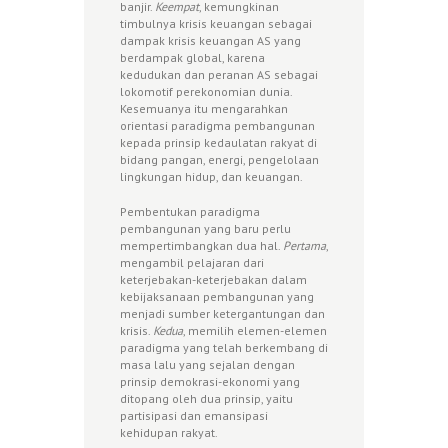
banjir.
Keempat
, kemungkinan
timbulnya krisis keuangan sebagai
dampak krisis keuangan AS yang
berdampak global, karena
kedudukan dan peranan AS sebagai
lokomotif perekonomian dunia.
Kesemuanya itu mengarahkan
orientasi paradigma pembangunan
kepada prinsip kedaulatan rakyat di
bidang pangan, energi, pengelolaan
lingkungan hidup, dan keuangan.
Pembentukan paradigma
pembangunan yang baru perlu
mempertimbangkan dua hal.
Pertama
,
mengambil pelajaran dari
keterjebakan-keterjebakan dalam
kebijaksanaan pembangunan yang
menjadi sumber ketergantungan dan
krisis.
Kedua
, memilih elemen-elemen
paradigma yang telah berkembang di
masa lalu yang sejalan dengan
prinsip demokrasi-ekonomi yang
ditopang oleh dua prinsip, yaitu
partisipasi dan emansipasi
kehidupan rakyat.