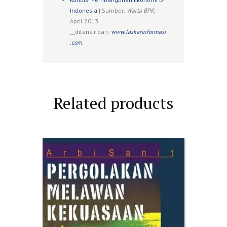
Indonesia
| Sumber:
Warta BPK
,
April 2013
__dilansir dari:
www.laskarinformasi
.com
.
Related products