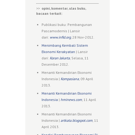
>>
opini, komentar, ulas buku,
bacaan terkait:
Publikasi buku: Pembangunan
Pascamodernis | Lansir
dari:
www.infid.org
, 28 Nov-2012.
Menimbang Kembali Sistem
Ekonomi Kerakyatan
| Lansir
dari:
Koran Jakarta
, Selasa, 11
Desember 2012.
Menanti Kemandirian Ekonomi
Indonesia |
Kompasiana
, 09 April
2013.
Menanti Kemandirian Ekonomi
Indonesia
|
hminews.com
, 11 April
2013.
Menanti Kemandirian Ekonomi
Indonesia |
artkata.blogspot.com
, 11
April 2013.
Kondisi Pembangunan Ekonomi Di