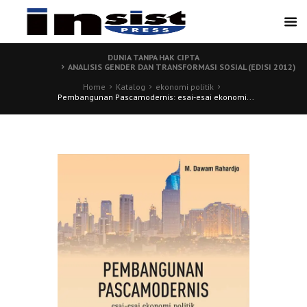
DUNIA TANPA HAK CIPTA
ANALISIS GENDER DAN TRANSFORMASI SOSIAL (EDISI 2012)
Home
Katalog
ekonomi politik
Pembangunan Pascamodernis: esai-esai ekonomi...