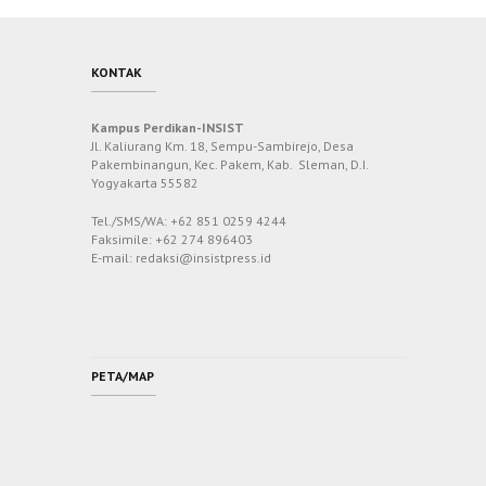
KONTAK
Kampus Perdikan-INSIST
Jl. Kaliurang Km. 18, Sempu-Sambirejo, Desa
Pakembinangun, Kec. Pakem, Kab. Sleman, D.I.
Yogyakarta 55582
Tel./SMS/WA: +62 851 0259 4244
Faksimile: +62 274 896403
E-mail: redaksi@insistpress.id
PETA/MAP