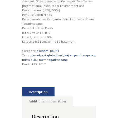
Economic Globalization with Democratic Localization
[International Institute for Environment and
Development (IIED), 2004]
Penulis: Collin Hines
Penerjemah dan Pengantar Edisi Indonesia: Roem
Topatimasang
Penerbit: INSISTPress
ISBN:979-3457-45-7
Edisi: I, Februari 2005
Kolasi: 14x21cm; xiii + 160 halaman
Category:
ekonomi politik
Tags:
demokrasi
,
globalisasi
,
kajian pembangunan
,
mitra buku
,
roem topatimasang
Product ID:
1017
Description
Additional information
Description