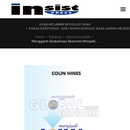
KUBA MELAWAN REVOLUSI HIJAU
KUASA KORPORASI: DARI HOMOGENISASI RASA SAMPAI HEGEM
Home
Katalog
ekonomi politik
Mengganti Globalisasi Ekonomi Menjadi...