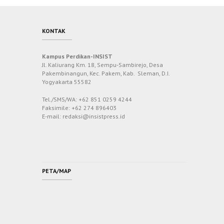
KONTAK
Kampus Perdikan-INSIST
Jl. Kaliurang Km. 18, Sempu-Sambirejo, Desa
Pakembinangun, Kec. Pakem, Kab. Sleman, D.I.
Yogyakarta 55582
Tel./SMS/WA: +62 851 0259 4244
Faksimile: +62 274 896403
E-mail: redaksi@insistpress.id
PETA/MAP