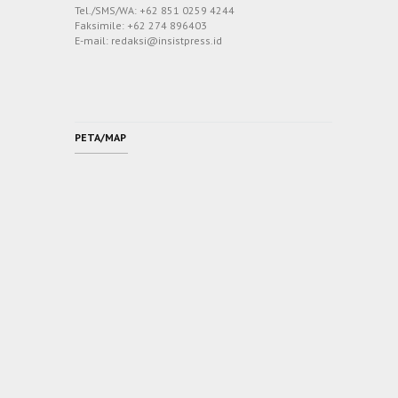
Tel./SMS/WA: +62 851 0259 4244
Faksimile: +62 274 896403
E-mail: redaksi@insistpress.id
PETA/MAP