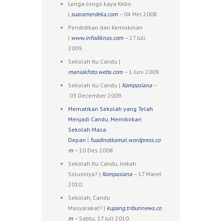
Longa-longo kaya Kebo
|
suaramerdeka.com
–
04 Mei 2008
Pendidikan dan Kemiskinan
|
www.infodiknas.com
–
27 Juli
2009.
Sekolah Itu Candu |
maniakfoto.webs.com
–
1 Juni 2009.
Sekolah itu Candu |
Kompasiana
–
03 December 2009.
Mematikan Sekolah yang Telah
Menjadi Candu, Memikirkan
Sekolah Masa
Depan
|
fuadinotkamal.wordpress.co
m
–
10 Des 2008.
Sekolah Itu Candu, Inikah
Solusinya? |
Kompasiana
–
17 Maret
2010.
Sekolah, Candu
Masyarakat? |
kupang.tribunnews.co
m
–
Sabtu, 17 Juli 2010.