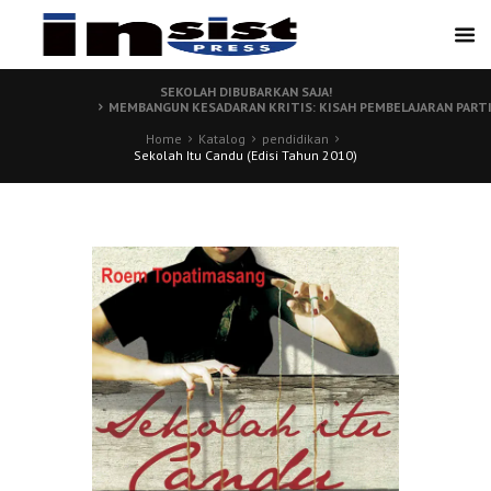
SEKOLAH DIBUBARKAN SAJA!
MEMBANGUN KESADARAN KRITIS: KISAH PEMBELAJARAN PART
Home
Katalog
pendidikan
Sekolah Itu Candu (Edisi Tahun 2010)