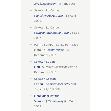
kita.blogspot.com
–
8 April 2006.
Sekolah Itu Candu
|
cendil.wordpress.com
–
13 April
2006.
Sekolah Itu Candu
|
tunggullawe.multiply.com
, 26 Sep-
2007.
(Cerita Sampul) Ketika Pembaca
Memilih |
Koran Tempo
–
31
Desember 2007.
Sekolah Sudah
Mati
| Sumber:
Bulaksumur Pos
, 4
Desember 2007
Sekolah Adalah
Candu
|
suarapembaca.detik.com
–
Senin, 24/11/2008.
Mengkritisi Institusi
Sekolah
|
Pikiran Rakyat
–
Maret
2008.