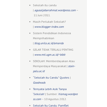
Sekolah itu candu
|
agusaljabarrahmat.wordpress.com
–
11 Juni 2011.
Masih Perlukah Sekolah?
|
www.blogger-index.com
Sistem Pendidikan Indonesia
Memprihatinkan
|
blog.unila.ac.id/amanda
GELAR TIDAK TERLALU PENTING
|
www.mti.ugm.ac.id/~bibit
SEKOLAH: Memberdayakan Atau
Memperdaya Masyarakat |
stain-
palu.ac.id
“Sekolah itu Candu” Quotes
|
Goodreads
Ternyata Lebih Asik Tanpa
‘Sekolah’
| Sumber:
hismag.wordpre
ss.com
– 10 Agustus 2012.
Sekolah Itu Candu: Pamflet