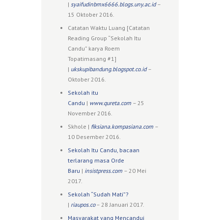
|
syaifudinbmx6666.blogs.uny.ac.id
–
15 Oktober 2016.
Catatan Waktu Luang [Catatan
Reading Group “Sekolah Itu
Candu” karya Roem
Topatimasang #1]
|
ukskupibandung.blogspot.co.id
–
Oktober 2016.
Sekolah itu
Candu
|
www.qureta.com
– 25
November 2016.
Skhole |
fiksiana.kompasiana.com
–
10 Desember 2016.
Sekolah Itu Candu, bacaan
terlarang masa Orde
Baru
|
insistpress.com
– 20 Mei
2017.
Sekolah “Sudah Mati”?
|
riaupos.co
– 28 Januari 2017.
Masyarakat yang Mencandui