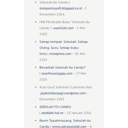
Sekolah Itu Candu |
kompasmusafir.blogspot.co.id
– 5
Desember 2014.
HMJ PAI Bedah Buku “Sekolah Itu
Candu” |
washilah.com
– 5 Mei
2015.
Setiap tempat: Sekolah. Setiap
Orang: Guru. Setiap buku:
Ilmu
|
insistpress.com
– 02 Mei
2015.
Benarkah Sekolah Itu Candu?
|
maxfmwaingapu.com
– 27 Mei
2015.
Asal-Usul ‘Sekolah’ | Lansiran dari:
jejakembunpagi.wordpress.com
–
Desember 2015.
SEKOLAH ITU CANDU
|
otodidak.hol.es
– 15 Januari 2016
Roem Topatimasang: Sekolah itu
Candu
|
www.cakrawalaide.com
–
4