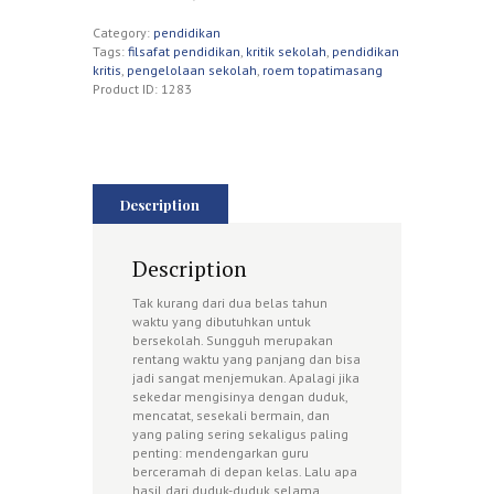
Category:
pendidikan
Tags:
filsafat pendidikan
,
kritik sekolah
,
pendidikan
kritis
,
pengelolaan sekolah
,
roem topatimasang
Product ID:
1283
Description
Description
Tak kurang dari dua belas tahun
waktu yang dibutuhkan untuk
bersekolah. Sungguh merupakan
rentang waktu yang panjang dan bisa
jadi sangat menjemukan. Apalagi jika
sekedar mengisinya dengan duduk,
mencatat, sesekali bermain, dan
yang paling sering sekaligus paling
penting: mendengarkan guru
berceramah di depan kelas. Lalu apa
hasil dari duduk-duduk selama