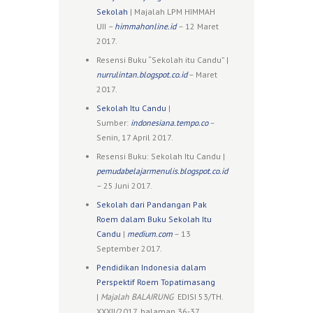
Sekolah
| Majalah LPM HIMMAH
UII
–
himmahonline.id
– 12 Maret
2017.
Resensi Buku “Sekolah itu Candu” |
nurrulintan.blogspot.co.id
– Maret
2017.
Sekolah Itu Candu
|
Sumber:
indonesiana.tempo.co
–
Senin, 17 April 2017.
Resensi Buku: Sekolah Itu Candu |
pemudabelajarmenulis.blogspot.co.id
– 25 Juni 2017.
Sekolah dari Pandangan Pak
Roem dalam Buku Sekolah Itu
Candu
|
medium.com
– 13
September 2017.
Pendidikan Indonesia dalam
Perspektif Roem Topatimasang
|
Majalah BALAIRUNG
EDISI 53/TH.
XXXII/2017, halaman 36-37.