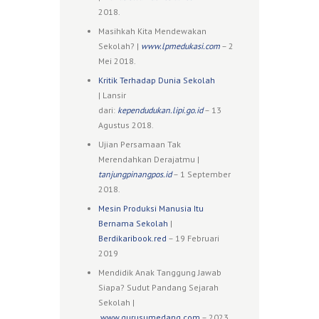
2018.
Masihkah Kita Mendewakan
Sekolah? |
www.lpmedukasi.com
– 2
Mei 2018.
Kritik Terhadap Dunia Sekolah
| Lansir
dari:
kependudukan.lipi.go.id
– 13
Agustus 2018.
Ujian Persamaan Tak
Merendahkan Derajatmu |
tanjungpinangpos.id
– 1 September
2018.
Mesin Produksi Manusia Itu
Bernama Sekolah
|
Berdikaribook.red
– 19 Februari
2019
Mendidik Anak Tanggung Jawab
Siapa? Sudut Pandang Sejarah
Sekolah |
www.gurusumedang.com
– 2023