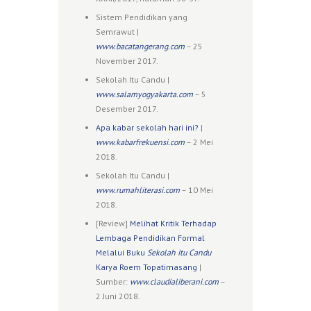
Sistem Pendidikan yang
Semrawut |
www.bacatangerang.com
– 25
November 2017.
Sekolah Itu Candu |
www.salamyogyakarta.com
– 5
Desember 2017.
Apa kabar sekolah hari ini?
|
www.kabarfrekuensi.com
– 2 Mei
2018.
Sekolah Itu Candu |
www.rumahliterasi.com
– 10 Mei
2018.
[Review]
Melihat Kritik Terhadap
Lembaga Pendidikan Formal
Melalui Buku
Sekolah itu Candu
Karya Roem Topatimasang
|
Sumber:
www.claudialiberani.com
–
2 Juni 2018.