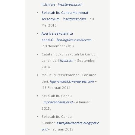
Illichian
|
insistpresss.com
Sekolah Itu Candu Membuat
Tersenyum
|
insistpress.com
– 30
Mei 2013.
Apa iya sekolah itu
candu?
|
beningtirta.tumblr.com
–
30 November 2013.
Catatan Buku: Sekolah Itu Candu |
Lansir dari
isroi.com
– September
2014.
Melucuti Persekolahan | Lansiran
dari:
hgunawan82.wordpress.com
–
25 Februari 2014.
Sekolah Itu Candu
|
mpdacehbarat.or.id
– 4 Januari
2015.
Sekolah itu Candu |
Sumber:
aswajanusantara.blogspot.c
o.id
– Februari 2015.