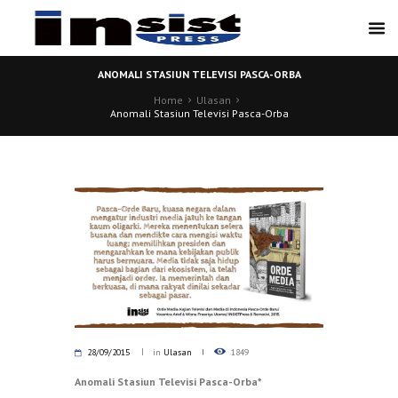
ANOMALI STASIUN TELEVISI PASCA-ORBA
Home
Ulasan
Anomali Stasiun Televisi Pasca-Orba
28/09/2015
in
Ulasan
1849
Anomali Stasiun Televisi Pasca-Orba*