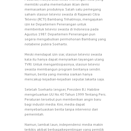
memiliki usaha memerlukan iklan demi
memasarkan produknya. Salah satu pemegang
saham stasiun televisi swasta di Rajawali Citra
Televisi (RCTI) Bambang Trihatmojo, mengajukan
izin ke Departemen Penerangan untuk
membentuk televisi swasta di Indonesia pada
Agustus 1987. Departemen Penerangan pun
segera mengabulkan permohonan Bambang yang
notabene putera Soeharto.
Meski mendapat izin siar, stasiun televisi swasta
kala itu hanya dapat menyiarkan tayangan ulang
TVRI. Untuk mengantisipasinya, stasiun televisi
swasta membangun program beritanya sendiri.
Namun, berita yang mereka siarkan hanya
mencakup kejadian-kejadian seputar Jakarta saja.
Setelah Soeharto lengser, Presiden B.J. Habibie
mengeluarkan UU No.40 Tahun 1999 Tentang Pers.
Peraturan tersebut pun memberikan angin baru
bagi industri media. Kini, media dapat
menyebarluaskan berita tanpa intervensi dari
pemerintah.
Namun, lambat laun, independensi media makin
terkikis akibat berbagaikepentingan yang pemilik