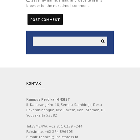
Save my name, email, and website in this
browser for the next time I comment.
KONTAK
Kampus Perdikan-INSIST
Jl. Kaliurang Km. 18, Sempu-Sambirejo, Desa
Pakembinangun, Kec. Pakem, Kab. Sleman, D.I.
Yogyakarta 55582
Tel./SMS/WA: +62 851 0259 4244
Faksimile: +62 274 896403
E-mail: redaksi@insistpress.id