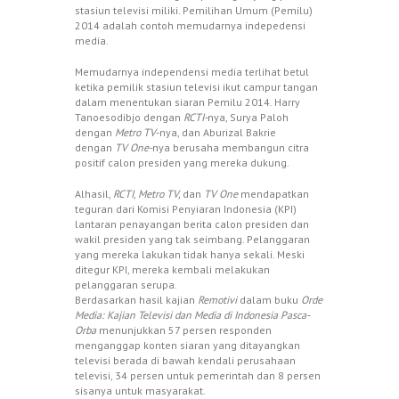
stasiun televisi miliki. Pemilihan Umum (Pemilu)
2014 adalah contoh memudarnya indepedensi
media.
Memudarnya independensi media terlihat betul
ketika pemilik stasiun televisi ikut campur tangan
dalam menentukan siaran Pemilu 2014. Harry
Tanoesodibjo dengan
RCTI-
nya, Surya Paloh
dengan
Metro TV­
-nya, dan Aburizal Bakrie
dengan
TV One-
nya berusaha membangun citra
positif calon presiden yang mereka dukung.
Alhasil,
RCTI
,
Metro TV,
dan
TV One
mendapatkan
teguran dari Komisi Penyiaran Indonesia (KPI)
lantaran penayangan berita calon presiden dan
wakil presiden yang tak seimbang. Pelanggaran
yang mereka lakukan tidak hanya sekali. Meski
ditegur KPI, mereka kembali melakukan
pelanggaran serupa.
Berdasarkan hasil kajian
Remotivi
dalam buku
Orde
Media: Kajian Televisi dan Media di Indonesia Pasca-
Orba
menunjukkan 57 persen responden
menganggap konten siaran yang ditayangkan
televisi berada di bawah kendali perusahaan
televisi, 34 persen untuk pemerintah dan 8 persen
sisanya untuk masyarakat.