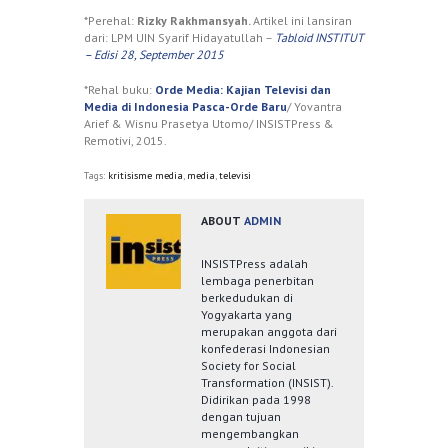
*Perehal:
Rizky Rakhmansyah.
Artikel ini lansiran
dari: LPM UIN Syarif Hidayatullah –
Tabloid INSTITUT
– Edisi 28, September 2015
*Rehal buku:
Orde Media: Kajian Televisi dan
Media di Indonesia Pasca-Orde Baru
/ Yovantra
Arief & Wisnu Prasetya Utomo/ INSISTPress &
Remotivi, 2015.
Tags:
kritisisme media
,
media
,
televisi
ABOUT
ADMIN
INSISTPress adalah
lembaga penerbitan
berkedudukan di
Yogyakarta yang
merupakan anggota dari
konfederasi Indonesian
Society for Social
Transformation (INSIST).
Didirikan pada 1998
dengan tujuan
mengembangkan