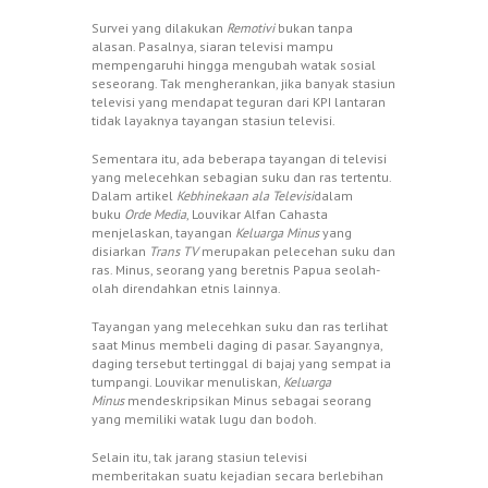
Survei yang dilakukan
Remotivi
bukan tanpa
alasan. Pasalnya, siaran televisi mampu
mempengaruhi hingga mengubah watak sosial
seseorang. Tak mengherankan, jika banyak stasiun
televisi yang mendapat teguran dari KPI lantaran
tidak layaknya tayangan stasiun televisi.
Sementara itu, ada beberapa tayangan di televisi
yang melecehkan sebagian suku dan ras tertentu.
Dalam artikel
Kebhinekaan ala Televisi
dalam
buku
Orde Media
, Louvikar Alfan Cahasta
menjelaskan, tayangan
Keluarga Minus
yang
disiarkan
Trans TV
merupakan pelecehan suku dan
ras. Minus, seorang yang beretnis Papua seolah-
olah direndahkan etnis lainnya.
Tayangan yang melecehkan suku dan ras terlihat
saat Minus membeli daging di pasar. Sayangnya,
daging tersebut tertinggal di bajaj yang sempat ia
tumpangi. Louvikar menuliskan,
Keluarga
Minus
mendeskripsikan Minus sebagai seorang
yang memiliki watak lugu dan bodoh.
Selain itu, tak jarang stasiun televisi
memberitakan suatu kejadian secara berlebihan