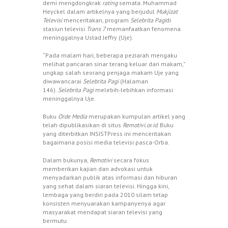
demi mengdongkrak
rating
semata. Muhammad
Heyckel dalam artikelnya yang berjudul
Mukjizat
Televisi
menceritakan, program
Selebrita Pagi
di
stasiun televisi
Trans 7
memanfaatkan fenomena
meninggalnya Ustad Jeffry (Uje).
“Pada malam hari, beberapa peziarah mengaku
melihat pancaran sinar terang keluar dari makam,”
ungkap salah seorang penjaga makam Uje yang
diwawancarai
Selebrita Pagi
(Halaman
146).
Selebrita Pagi
melebih-lebihkan informasi
meninggalnya Uje.
Buku
Orde Media
merupakan kumpulan artikel yang
telah dipublikasikan di situs
Remotivi.or.id
. Buku
yang diterbitkan INSISTPress ini menceritakan
bagaimana posisi media televisi pasca-Orba.
Dalam bukunya,
Remotivi
secara fokus
memberikan kajian dan advokasi untuk
menyadarkan publik atas informasi dan hiburan
yang sehat dalam siaran televisi. Hingga kini,
lembaga yang berdiri pada 2010 silam tetap
konsisten menyuarakan kampanyenya agar
masyarakat mendapat siaran televisi yang
bermutu.