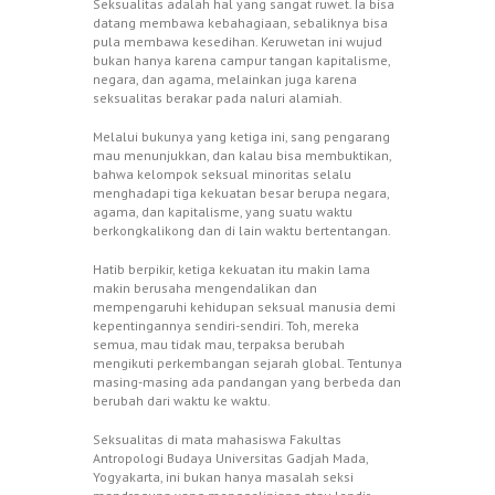
Seksualitas adalah hal yang sangat ruwet. Ia bisa
datang membawa kebahagiaan, sebaliknya bisa
pula membawa kesedihan. Keruwetan ini wujud
bukan hanya karena campur tangan kapitalisme,
negara, dan agama, melainkan juga karena
seksualitas berakar pada naluri alamiah.
Melalui bukunya yang ketiga ini, sang pengarang
mau menunjukkan, dan kalau bisa membuktikan,
bahwa kelompok seksual minoritas selalu
menghadapi tiga kekuatan besar berupa negara,
agama, dan kapitalisme, yang suatu waktu
berkongkalikong dan di lain waktu bertentangan.
Hatib berpikir, ketiga kekuatan itu makin lama
makin berusaha mengendalikan dan
mempengaruhi kehidupan seksual manusia demi
kepentingannya sendiri-sendiri. Toh, mereka
semua, mau tidak mau, terpaksa berubah
mengikuti perkembangan sejarah global. Tentunya
masing-masing ada pandangan yang berbeda dan
berubah dari waktu ke waktu.
Seksualitas di mata mahasiswa Fakultas
Antropologi Budaya Universitas Gadjah Mada,
Yogyakarta, ini bukan hanya masalah seksi