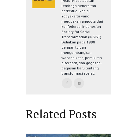
INSISTPress adalah
lembaga penerbitan
berkedudukan di
Yogyakarta yang
merupakan anggota dari
konfederasi Indonesian
Society for Social
Transformation (INSIST).
Didirikan pada 1998
dengan tujuan
mengembangkan
wacana kritis, pemikiran
alternatif, dan gagasan-
gagasan baru tentang
transformasi sosial.
Related Posts