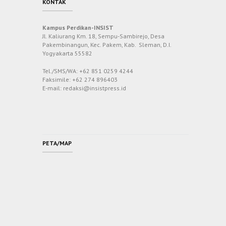
KONTAK
Kampus Perdikan-INSIST
Jl. Kaliurang Km. 18, Sempu-Sambirejo, Desa
Pakembinangun, Kec. Pakem, Kab. Sleman, D.I.
Yogyakarta 55582
Tel./SMS/WA: +62 851 0259 4244
Faksimile: +62 274 896403
E-mail: redaksi@insistpress.id
PETA/MAP