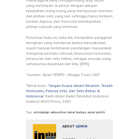
mandraguna yang menggelinjang atau lendir
yang melimpah. Ia penuh dengan adegan
kekalahan orang-orang yang mempunyai orientasi
dan pilihan seks yang lain sehingga harus terdiam,
tunduk, digusur, dan mencoba menduplikasi
pilihan seksual yang dominan.
Penulisan buku ini, kata dia, merupakan panggilan
keinginan yang mendesak ketika menyaksikan
masih banyak bertebaran pandangan masyarakat
mengenai perilaku seksual, khususnya homoseks,
pelacuran, dan seks bebas, sebagai sesuatu yang
seharusnya dijauhkan dari kita. [EFRI].
*Sumber:
Koran TEMPO –
Minggu 3 Juni 2007.
*Rehal buku:
Tangan Kuasa dalam Kelamin: Telaah
Homoseks, Pekerja Seks, dan Seks Bebas di
Indonesia
/ Hatib Abdul Kadir/ Benedict Anderson
(editor)/ INSISTPress, 2007.
Tags:
antropologi
,
seksualitas
,
sosial budaya
,
sosial politik
ABOUT
ADMIN