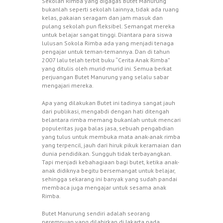
Sekolah Rimba yang digagas Butet Manurung
bukanlah seperti sekolah lainnya, tidak ada ruang
kelas, pakaian seragam dan jam masuk dan
pulang sekolah pun fleksibel. Semangat mereka
untuk belajar sangat tinggi. Diantara para siswa
lulusan Sokola Rimba ada yang menjadi tenaga
pengajar untuk teman-temannya. Dan di tahun
2007 lalu telah terbit buku “Cerita Anak Rimba”
yang ditulis oleh murid-murid ini. Semua berkat
perjuangan Butet Manurung yang selalu sabar
mengajari mereka.
Apa yang dilakukan Butet ini tadinya sangat jauh
dari publikasi, mengabdi dengan hati ditengah
belantara rimba memang bukanlah untuk mencari
populeritas juga balas jasa, sebuah pengabdian
yang tulus untuk membuka mata anak-anak rimba
yang terpencil, jauh dari hiruk pikuk keramaian dan
dunia pendidikan. Sungguh tidak terbayangkan.
Tapi menjadi kebahagiaan bagi butet, ketika anak-
anak didiknya begitu bersemangat untuk belajar,
sehingga sekarang ini banyak yang sudah pandai
membaca juga mengajar untuk sesama anak
Rimba.
Butet Manurung sendiri adalah seorang
perempuan yang dilahirkan di Jakarta pada