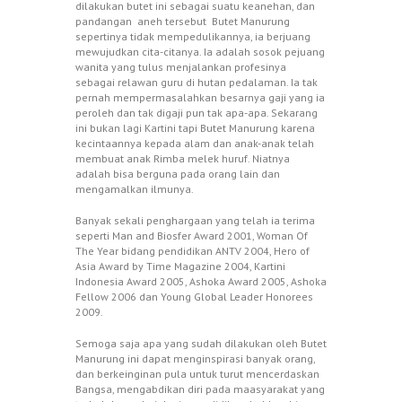
dilakukan butet ini sebagai suatu keanehan, dan
pandangan aneh tersebut Butet Manurung
sepertinya tidak mempedulikannya, ia berjuang
mewujudkan cita-citanya. Ia adalah sosok pejuang
wanita yang tulus menjalankan profesinya
sebagai relawan guru di hutan pedalaman. Ia tak
pernah mempermasalahkan besarnya gaji yang ia
peroleh dan tak digaji pun tak apa-apa. Sekarang
ini bukan lagi Kartini tapi Butet Manurung karena
kecintaannya kepada alam dan anak-anak telah
membuat anak Rimba melek huruf. Niatnya
adalah bisa berguna pada orang lain dan
mengamalkan ilmunya.
Banyak sekali penghargaan yang telah ia terima
seperti Man and Biosfer Award 2001, Woman Of
The Year bidang pendidikan ANTV 2004, Hero of
Asia Award by Time Magazine 2004, Kartini
Indonesia Award 2005, Ashoka Award 2005, Ashoka
Fellow 2006 dan Young Global Leader Honorees
2009.
Semoga saja apa yang sudah dilakukan oleh Butet
Manurung ini dapat menginspirasi banyak orang,
dan berkeinginan pula untuk turut mencerdaskan
Bangsa, mengabdikan diri pada maasyarakat yang