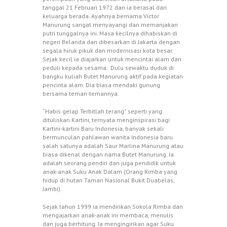
tanggal 21 Februari 1972 dan ia berasal dari
keluarga berada. Ayahnya bernama Victor
Manurung sangat menyayangi dan memanjakan
putri tunggalnya ini. Masa kecilnya dihabiskan di
negeri Belanda dan dibesarkan di Jakarta dengan
segala hiruk pikuk dan modernisasi kota besar.
Sejak kecil ia diajarkan untuk mencintai alam dan
peduli kepada sesama. Dulu sewaktu duduk di
bangku kuliah Butet Manurung aktif pada kegiatan
pencinta alam. Dia biasa mendaki gunung
bersama teman-temannya.
“Habis gelap Terbitlah terang” seperti yang
dituliskan Kartini, ternyata menginspirasi bagi
Kartini-kartini Baru Indonesia, banyak sekali
bermunculan pahlawan wanita Indonesia baru
salah satunya adalah Saur Marlina Manurung atau
biasa dikenal dengan nama Butet Manurung. Ia
adalah seorang pendiri dan juga pendidik untuk
anak-anak Suku Anak Dalam (Orang Rimba yang
hidup di hutan Taman Nasional Bukit Duabelas,
Jambi).
Sejak tahun 1999 ia mendirikan Sokola Rimba dan
mengajarkan anak-anak ini membaca, menulis
dan juga berhitung. Ia menginginkan agar Suku