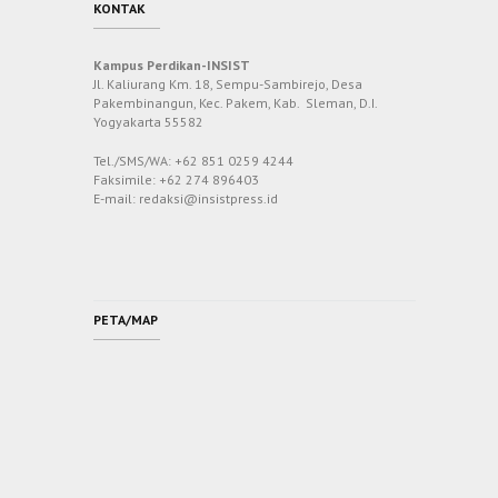
KONTAK
Kampus Perdikan-INSIST
Jl. Kaliurang Km. 18, Sempu-Sambirejo, Desa
Pakembinangun, Kec. Pakem, Kab. Sleman, D.I.
Yogyakarta 55582
Tel./SMS/WA: +62 851 0259 4244
Faksimile: +62 274 896403
E-mail: redaksi@insistpress.id
PETA/MAP