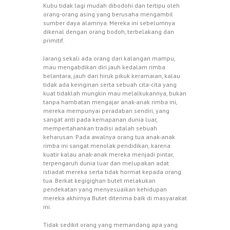
Kubu tidak lagi mudah dibodohi dan tertipu oleh
orang-orang asing yang berusaha mengambil
sumber daya alamnya. Mereka ini sebelumnya
dikenal dengan orang bodoh, terbelakang dan
primitif.
Jarang sekali ada orang dari kalangan mampu,
mau mengabdikan diri jauh kedalam rimba
belantara, jauh dari hiruk pikuk keramaian, kalau
tidak ada keinginan serta sebuah cita-cita yang
kuat tidaklah mungkin mau melalkukannya, bukan
tanpa hambatan mengajar anak-anak rimba ini,
mereka mempunyai peradaban sendiri, yang
sangat anti pada kemapanan dunia luar,
mempertahankan tradisi adalah sebuah
keharusan. Pada awalnya orang tua anak-anak
rimba ini sangat menolak pendidikan, karena
kuatir kalau anak-anak mereka menjadi pintar,
terpengaruh dunia luar dan melupakan adat
istiadat mereka serta tidak hormat kepada orang
tua. Berkat kegigighan butet melakukan
pendekatan yang menyesuaikan kehidupan
mereka akhirnya Butet diterima baik di masyarakat
ini.
Tidak sedikit orang yang memandang apa yang