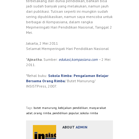
terbelakang dari dunia pendidikan, bahkan bisa
jadi sudah banyak yang melakukan, namun jauh
dari publikasi. Tulisan seperti ini mungkin sudah
sering dipublikasikan, namun saya mencoba untuk
berbagai di Kompasiana, dalam rangka
Mepmeringati Hari Pendidikan Nasional, Tanggal 2
Mei.
Jakarta, 2 Mei 2011
Selamat Memperingati Hari Pendidikan Nasional
*
Ajinatha.
Sumber:
edukasi,kompasiana.com
–
2 Mei
2011.
*Rehal buku:
Sokola Rimba: Pengalaman Belajar
Bersama Orang Rimba
/ Butet Manurung/
INSISTPress, 2007.
Tags:
butet manurung
,
kebijakan pendidikan
,
masyarakat
adat
,
orang rimba
,
pendidikan popular
,
sokola rimba
ABOUT
ADMIN