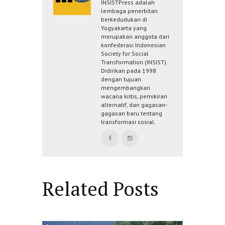
INSISTPress adalah
lembaga penerbitan
berkedudukan di
Yogyakarta yang
merupakan anggota dari
konfederasi Indonesian
Society for Social
Transformation (INSIST).
Didirikan pada 1998
dengan tujuan
mengembangkan
wacana kritis, pemikiran
alternatif, dan gagasan-
gagasan baru tentang
transformasi sosial.
Related Posts