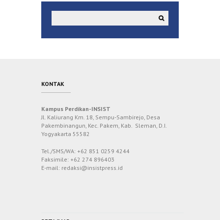
KONTAK
Kampus Perdikan-INSIST
Jl. Kaliurang Km. 18, Sempu-Sambirejo, Desa
Pakembinangun, Kec. Pakem, Kab. Sleman, D.I.
Yogyakarta 55582
Tel./SMS/WA: +62 851 0259 4244
Faksimile: +62 274 896403
E-mail: redaksi@insistpress.id