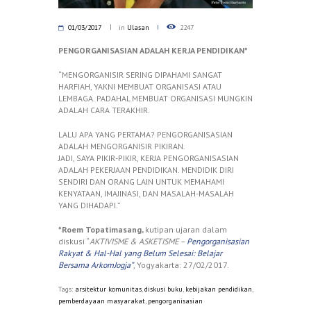
01/03/2017
in
Ulasan
2247
PENGORGANISASIAN ADALAH KERJA PENDIDIKAN*
“MENGORGANISIR SERING DIPAHAMI SANGAT
HARFIAH, YAKNI MEMBUAT ORGANISASI ATAU
LEMBAGA. PADAHAL MEMBUAT ORGANISASI MUNGKIN
ADALAH CARA TERAKHIR.
LALU APA YANG PERTAMA? PENGORGANISASIAN
ADALAH MENGORGANISIR PIKIRAN.
JADI, SAYA PIKIR-PIKIR, KERJA PENGORGANISASIAN
ADALAH PEKERJAAN PENDIDIKAN. MENDIDIK DIRI
SENDIRI DAN ORANG LAIN UNTUK MEMAHAMI
KENYATAAN, IMAJINASI, DAN MASALAH-MASALAH
YANG DIHADAPI.”
*Roem Topatimasang,
kutipan ujaran dalam
diskusi “
AKTIVISME & ASKETISME –
Pengorganisasian
Rakyat & Hal-Hal yang Belum Selesai: Belajar
Bersama ArkomJogja”
, Yogyakarta: 27/02/2017.
Tags:
arsitektur komunitas
,
diskusi buku
,
kebijakan pendidikan
,
pemberdayaan masyarakat
,
pengorganisasian