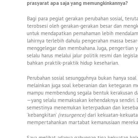
prasyarat apa saja yang memungkinkannya?
Bagi para pegiat gerakan perubahan sosial, teru
terobsesi oleh gerakan-gerakan besar dan mengk
untuk mendapatkan pemahaman lebih mendalam b
lahirnya terlebih dahulu pengerahan massa besa
menggelegar dan membahana. Juga, pengertian ya
selalu harus melalui jalur politik resmi dan legisl
bahkan praktik-praktik hidup keseharian.
Perubahan sosial sesungguhnya bukan hanya soal
melainkan juga soal keberanian dan ketegaran 
mampu membendung segala bentuk kerakusan d
—yang selalu memaksakan kehendaknya sendiri. Da
semestinya menemukan keterpaduan dan kesebat
‘kebangkitan’
(resurgence)
dari kekuatan-kekuata
mempertahankan martabat kemanusiaan mereka
Saya melihat adanya gabungan tiga kekuatan kole