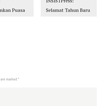
t
INSISTPress:
ankan Puasa
Selamat Tahun Baru
an 1439
1439 Hijriyah
islam
,
PLURALISME
 M
ALISME
 are marked *