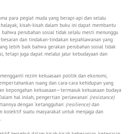
tama para pegiat muda yang berapi-api dan selalu
halayak, kisah-kisah dalam buku ini dapat membantu
ahwa perubahan sosial tidak selalu mesti menunggu
r-besaran dan tindakan-tindakan kepahlawanan yang
ng lebih baik bahwa gerakan perubahan sosial tidak
asi, tetapi juga dapat melalui jalur kebudayaan dan
 mengganti rezim kekuasaan politik dan ekonomi,
mempertahankan ruang dan cara-cara kehidupan yang
an kepongahan kekuasaan—termasuk kekuasaan budaya
lam hal inilah, pengertian ‘perlawanan’
(resistance)
iannya dengan ‘ketangguhan’
(resilience)
dan
n kolektif suatu masyarakat untuk menjaga dan
.
ktif tersebut dalam kisah-kisah keberanian, ketegaran,