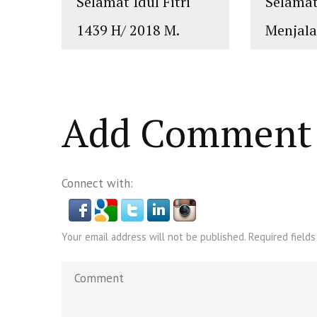
Selamat Idul Fitri
Selama
1439 H/ 2018 M.
Menjal
Mohon Maaf Lahir
Ramadh
dan Batin
H/2018
islam
,
PLURALISME
islam
,
PLUR
Add Comment
Connect with:
Your email address will not be published. Required fields