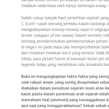
tindakan sederhana oleh hanya beberapa orang—a
Sudah cukup banyak hasil penelitian sejarah yang
C. Scott—salah seorang pemuka kajian sosiologi
mengedepankan konsep-konsep seperti ‘ungkapa
lemah’
(weapon of the weaks)
. Dalam konteks Ind
tentang pemberontakan-pemberontakan petani d
di negeri ini pada masa lalu memperlihatkan bah
dari tindakan-tindakan kecil yang semula ‘tidak d
Sikep, para petani Samin di kawasan hutan jati d
legenda hidup yang melahirkan satu kosakata bar
Buku ini mengungkapkan fakta-fakta yang sering 
oleh rakyat awam, yang sering disepelekan sebaga
diabaikan dalam penulisan sejarah resmi atau 
kaum jelata dalam penentuan arah sejarah inilah
memahami faal (anatomi) yang sesungguhnya da
apa saja yang menggerakkannya? Sebab-sebab a