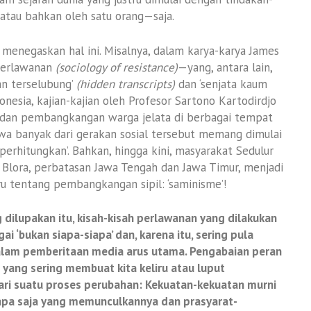
tau bahkan oleh satu orang—saja.
 menegaskan hal ini. Misalnya, dalam karya-karya James
 perlawanan
(sociology of resistance)
—yang, antara lain,
n terselubung’
(hidden transcripts)
dan ‘senjata kaum
onesia, kajian-kajian oleh Profesor Sartono Kartodirdjo
an pembangkangan warga jelata di berbagai tempat
wa banyak dari gerakan sosial tersebut memang dimulai
iperhitungkan’. Bahkan, hingga kini, masyarakat Sedulur
i Blora, perbatasan Jawa Tengah dan Jawa Timur, menjadi
u tentang pembangkangan sipil: ‘saminisme’!
dilupakan itu, kisah-kisah perlawanan yang dilakukan
i ‘bukan siapa-siapa’ dan, karena itu, sering pula
dalam pemberitaan media arus utama. Pengabaian peran
 yang sering membuat kita keliru atau luput
ri suatu proses perubahan: Kekuatan-kekuatan murni
pa saja yang memunculkannya dan prasyarat-