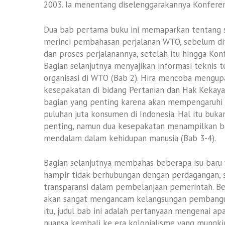
2003. Ia menentang diselenggarakannya Konfere
Dua bab pertama buku ini memaparkan tentang sej
merinci pembahasan perjalanan WTO, sebelum di
dan proses perjalanannya, setelah itu hingga Kon
Bagian selanjutnya menyajikan informasi teknis 
organisasi di WTO (Bab 2). Hira mencoba mengupa
kesepakatan di bidang Pertanian dan Hak Kekayaa
bagian yang penting karena akan mempengaruhi ke
puluhan juta konsumen di Indonesia. Hal itu buk
penting, namun dua kesepakatan menampilkan ba
mendalam dalam kehidupan manusia (Bab 3-4).
Bagian selanjutnya membahas beberapa isu baru 
hampir tidak berhubungan dengan perdagangan, s
transparansi dalam pembelanjaan pemerintah. Bers
akan sangat mengancam kelangsungan pembangun
itu, judul bab ini adalah pertanyaan mengenai a
nuansa kembali ke era kolonialisme yang mungki