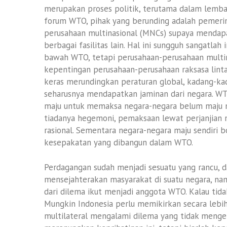
merupakan proses politik, terutama dalam lemba
forum WTO, pihak yang berunding adalah pemerint
perusahaan multinasional (MNCs) supaya mendapa
berbagai fasilitas lain. Hal ini sungguh sangatla
bawah WTO, tetapi perusahaan-perusahaan multin
kepentingan perusahaan-perusahaan raksasa lintas
keras merundingkan peraturan global, kadang-k
seharusnya mendapatkan jaminan dari negara. WT
maju untuk memaksa negara-negara belum maju 
tiadanya hegemoni, pemaksaan lewat perjanjian m
rasional. Sementara negara-negara maju sendiri 
kesepakatan yang dibangun dalam WTO.
Perdagangan sudah menjadi sesuatu yang rancu, da
mensejahterakan masyarakat di suatu negara, namu
dari dilema ikut menjadi anggota WTO. Kalau tidak ik
Mungkin Indonesia perlu memikirkan secara lebih s
multilateral mengalami dilema yang tidak mengen