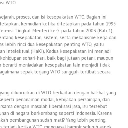
nsi WTO.
arah, proses, dan isi kesepakatan WTO. Bagian ini
tetapkan, kemudian ketika ditetapkan pada tahun 1995
ferensi Tingkat Menteri ke-5 pada tahun 2003 (Bab 1).
tentang kesepakatan, sistem, serta mekanisme kerja dan
s lebih rinci dua kesepakatan penting WTO, yaitu
n Intelektual (HaKI). Kedua kesepakatan ini menjadi
hidupan sehari-hari, baik bagi jutaan petani, maupun
an berarti meniadakan kesepakatan lain menjadi tidak
gaimana sepak terjang WTO sungguh terlibat secara
yang diluncurkan di WTO berkaitan dengan hal-hal yang
eperti penanaman modal, kebijakan persaingan, dan
ama dengan masalah liberalisasi jasa, isu tersebut
an di negara berkembang seperti Indonesia. Karena
pakah pembangunan sudah mati? Yang lebih penting,
n terjadi ketika WTO menguasai hampir seluruh aspek