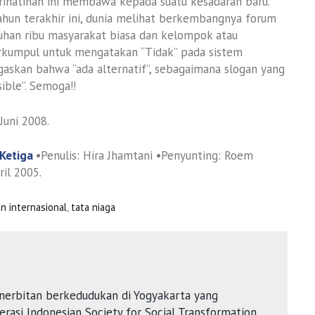
prihatinan ini membawa kepada suatu kesadaran baru.
hun terakhir ini, dunia melihat berkembangnya forum
uhan ribu masyarakat biasa dan kelompok atau
berkumpul untuk mengatakan “Tidak” pada sistem
askan bahwa “ada alternatif”, sebagaimana slogan yang
ible”. Semoga!!
Juni 2008.
Ketiga
•Penulis: Hira Jhamtani •Penyunting: Roem
ril 2005.
n internasional
,
tata niaga
nerbitan berkedudukan di Yogyakarta yang
rasi Indonesian Society for Social Transformation