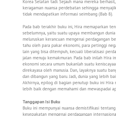
Korea Selatan tadi. Sejauh mana mereka berhasil
keragaman nuansa perdebatan sehingga menyajik
tidak mendapatkan informasi seimbang (Bab 8).
Pada bab terakhir buku ini, Hira memaparkan te
sebelumnya, yaitu suatu upaya membangun dunia y
meluruskan kerancuan mengenai perdagangan beba
tahu oleh para pakar ekonomi, para petinggi nega
lain yang bisa ditempuh, kecuali liberalisasi pe
jalan menuju kemakmuran. Pada bab inilah Hira 
ekonomi secara umum bukanlah suatu keniscayaa
direkayasa oleh manusia. Dan, layaknya suatu bang
dan dibangun yang baru. Jadi, dunia yang lebih ba
Akhirnya, epilog di bagian penutup buku ini Hir
lebih baik dengan memahami dan mewaspadai apa
Tanggapan Isi Buku
Buku ini mempunyai nuansa demistifikasi tentang
kesepakatan mengenai perdagangan internasiona