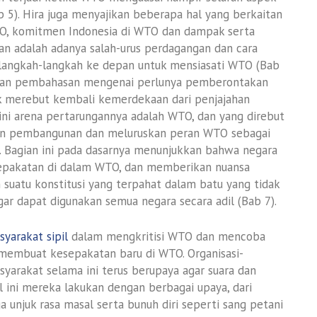
). Hira juga menyajikan beberapa hal yang berkaitan
O, komitmen Indonesia di WTO dan dampak serta
kan adalah adanya salah-urus perdagangan dan cara
langkah-langkah ke depan untuk mensiasati WTO (Bab
engan pembahasan mengenai perlunya pemberontakan
k merebut kembali kemerdekaan dari penjajahan
 ini arena pertarungannya adalah WTO, dan yang direbut
kan pembangunan dan meluruskan peran WTO sebagai
l. Bagian ini pada dasarnya menunjukkan bahwa negara
pakatan di dalam WTO, dan memberikan nuansa
uatu konstitusi yang terpahat dalam batu yang tidak
gar dapat digunakan semua negara secara adil (Bab 7).
syarakat sipil
dalam mengkritisi WTO dan mencoba
embuat kesepakatan baru di WTO. Organisasi-
yarakat selama ini terus berupaya agar suara dan
 ini mereka lakukan dengan berbagai upaya, dari
a unjuk rasa masal serta bunuh diri seperti sang petani