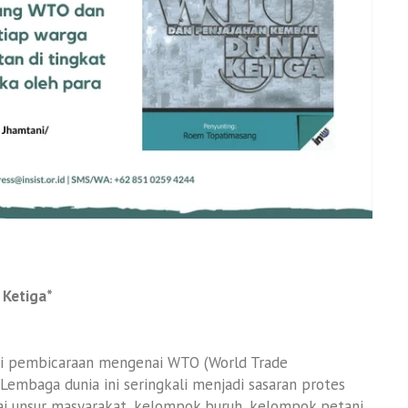
 Ketiga*
dari pembicaraan mengenai WTO (World Trade
 Lembaga dunia ini seringkali menjadi sasaran protes
ai unsur masyarakat, kelompok buruh, kelompok petani