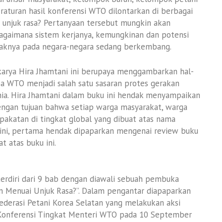
aturan hasil konferensi WTO dilontarkan di berbagai
unjuk rasa? Pertanyaan tersebut mungkin akan
bagaimana sistem kerjanya, kemungkinan dan potensi
paknya pada negara-negara sedang berkembang.
arya Hira Jhamtani ini berupaya menggambarkan hal-
pa WTO menjadi salah satu sasaran protes gerakan
unia. Hira Jhamtani dalam buku ini hendak menyampaikan
engan tujuan bahwa setiap warga masyarakat, warga
pakatan di tingkat global yang dibuat atas nama
n ini, pertama hendak dipaparkan mengenai review buku
t atas buku ini.
erdiri dari 9 bab dengan diawali sebuah pembuka
n Menuai Unjuk Rasa?”. Dalam pengantar diapaparkan
ederasi Petani Korea Selatan yang melakukan aksi
 Konferensi Tingkat Menteri WTO pada 10 September