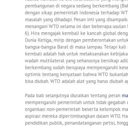
pembangunan di negara sedang berkembang (Bab 5
dengan sikap pemerintah Indonesia terhadap WT
masalah yang dihadapi. Pesan inti yang disampai
menangani WTO selama ini dan beberapa usulan 
6). Hira mengajak kembali ke kancah global d
Dunia Ketiga, mirip dengan pemberontakan untu
bangsa-bangsa Barat di masa lampau. Tetapi kali
kembali adalah hak untuk melaksanakan kebija
wadah multilateral yang seharusnya bersikap adi
berkembang sudah berupaya mempengaruhi kese
optimis tentang kenyataan bahwa WTO bukanlah s
bisa diubah. WTO adalah alat yang harus diubah a
Pada bab selanjutnya diuraikan tentang peran
ma
mempengaruhi pemerintah untuk tidak gegabah m
organisasi non-pemerintah beserta kelompok mas
aspirasi mereka dipertimbangkan dalam WTO. Hal
pendidikan publik, penandatanganan petisi, hingg