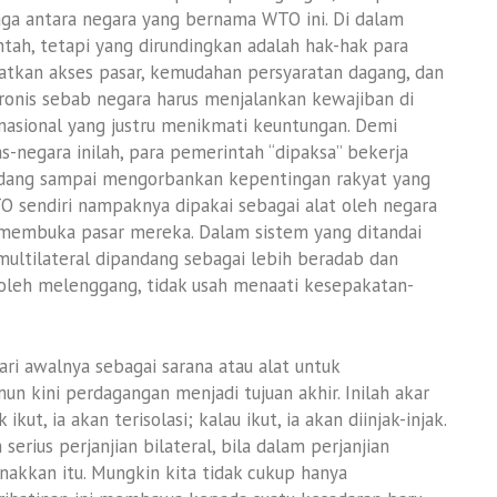
ga antara negara yang bernama WTO ini. Di dalam
ah, tetapi yang dirundingkan adalah hak-hak para
tkan akses pasar, kemudahan persyaratan dagang, dan
h ironis sebab negara harus menjalankan kewajiban di
asional yang justru menikmati keuntungan. Demi
-negara inilah, para pemerintah “dipaksa” bekerja
adang sampai mengorbankan kepentingan rakyat yang
O sendiri nampaknya dipakai sebagai alat oleh negara
membuka pasar mereka. Dalam sistem yang ditandai
ultilateral dipandang sebagai lebih beradab dan
boleh melenggang, tidak usah menaati kesepakatan-
ri awalnya sebagai sarana atau alat untuk
n kini perdagangan menjadi tujuan akhir. Inilah akar
ut, ia akan terisolasi; kalau ikut, ia akan diinjak-injak.
erius perjanjian bilateral, bila dalam perjanjian
akkan itu. Mungkin kita tidak cukup hanya