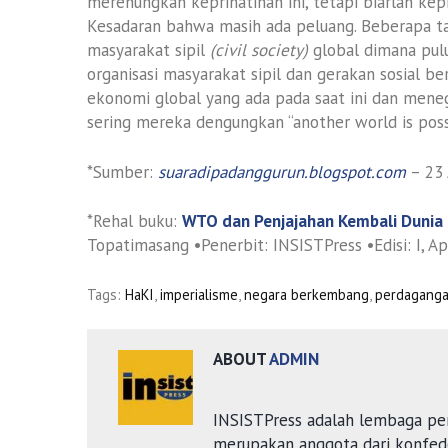
merenungkan keprihatinan ini, tetapi biarlah ke
Kesadaran bahwa masih ada peluang. Beberapa ta
masyarakat sipil
(civil society)
global dimana pul
organisasi masyarakat sipil dan gerakan sosial 
ekonomi global yang ada pada saat ini dan meneg
sering mereka dengungkan “another world is poss
*Sumber:
suaradipadanggurun.blogspot.com
– 23 
*Rehal buku:
WTO dan Penjajahan Kembali Dunia 
Topatimasang •Penerbit: INSISTPress •Edisi: I, Ap
Tags:
HaKI
,
imperialisme
,
negara berkembang
,
perdaganga
ABOUT
ADMIN
INSISTPress adalah lembaga pe
merupakan anggota dari konfede