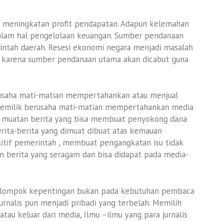
an meningkatan profit pendapatan. Adapun kelemahan
alam hal pengelolaan keuangan. Sumber pendanaan
intah daerah. Resesi ekonomi negara menjadi masalah
al karena sumber pendanaan utama akan dicabut guna
rusaha mati-matian mempertahankan atau menjual
 pemilik berusaha mati-matian mempertahankan media
a muatan berita yang bisa membuat penyokong dana
ita-berita yang dimuat dibuat atas kemauan
sitif pemerintah , membuat pengangkatan isu tidak
 berita yang seragam dan bisa didapat pada media-
n kelompok kepentingan bukan pada kebutuhan pembaca
urnalis pun menjadi pribadi yang terbelah. Memilih
au keluar dari media, Ilmu –ilmu yang para jurnalis