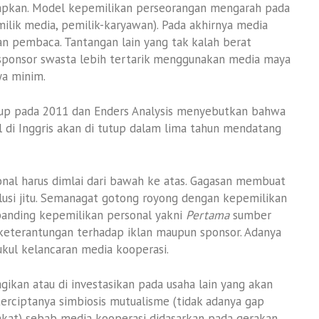
rapkan. Model kepemilikan perseorangan mengarah pada
ilik media, pemilik-karyawan). Pada akhirnya media
n pembaca. Tantangan lain yang tak kalah berat
 sponsor swasta lebih tertarik menggunakan media maya
ya minim.
utup pada 2011 dan Enders Analysis menyebutkan bahwa
l di Inggris akan di tutup dalam lima tahun mendatang
nal harus dimlai dari bawah ke atas. Gagasan membuat
lusi jitu. Semanagat gotong royong dengan kepemilikan
banding kepemilikan personal yakni
Pertama
sumber
keterantungan terhadap iklan maupun sponsor. Adanya
ukul kelancaran media kooperasi.
gikan atau di investasikan pada usaha lain yang akan
erciptanya simbiosis mutualisme (tidak adanya gap
akat) sebab media kooperasi didasarkan pada gerakan