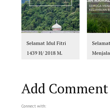
Selamat Idul Fitri
Selama
1439 H/ 2018 M.
Menjal
Mohon Maaf Lahir
Ramadh
dan Batin
H/2018
islam
,
PLURALISME
islam
,
PLUR
Add Comment
Connect with: