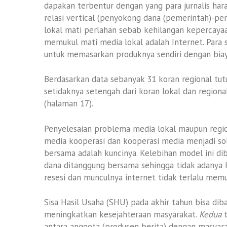
dapakan terbentur dengan yang para jurnalis ha
relasi vertical (penyokong dana (pemerintah)-pem
lokal mati perlahan sebab kehilangan kepercayaa
memukul mati media lokal adalah Internet. Para
untuk memasarkan produknya sendiri dengan bia
Berdasarkan data sebanyak 31 koran regional t
setidaknya setengah dari koran lokal dan regiona
(halaman 17).
Penyelesaian problema media lokal maupun regio
media kooperasi dan kooperasi media menjadi so
bersama adalah kuncinya. Kelebihan model ini di
dana ditanggung bersama sehingga tidak adanya 
resesi dan munculnya internet tidak terlalu mem
Sisa Hasil Usaha (SHU) pada akhir tahun bisa diba
meningkatkan kesejahteraan masyarakat.
Kedua
t
antara anggota (produsen berita) dengan masyar