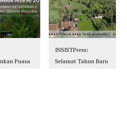
t
INSISTPress:
ankan Puasa
Selamat Tahun Baru
an 1439
1439 Hijriyah
islam
,
PLURALISME
 M
ALISME