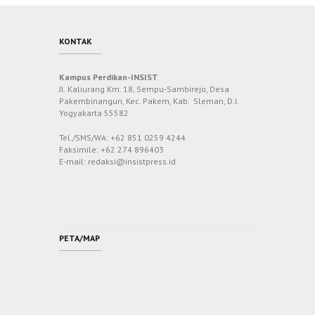
KONTAK
Kampus Perdikan-INSIST
Jl. Kaliurang Km. 18, Sempu-Sambirejo, Desa
Pakembinangun, Kec. Pakem, Kab. Sleman, D.I.
Yogyakarta 55582
Tel./SMS/WA: +62 851 0259 4244
Faksimile: +62 274 896403
E-mail: redaksi@insistpress.id
PETA/MAP