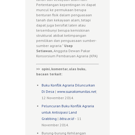
Pertentangan kepentingan ini dapat
muncul ke permukaan berupa
benturan fisik dalam penguasaan
tanah dan kekayaan alam, tetapi
dapat juga bersifat laten atau
tersembunyi berupa kemiskinan
struktural akibat ketimpangan
pemilikan dan penguasaan sumber-
sumber agraria.”
Usep
Setiawan,
Anggota Dewan Pakar
Konsorsium Pembaruan Agraria (KPA)
>>
opini, komentar, ulas buku,
bacaan terkait:
Buku Konflik Agraria Diluncurkan
Di Desa
|
www.suarakomunitas.net
;
12 November 2014.
Peluncuran Buku Konflik Agraria
untuk Antisipasi Land
Grabbing
|
bitra.or.id
– 11
November 2014.
Burung-burung Kehilangan