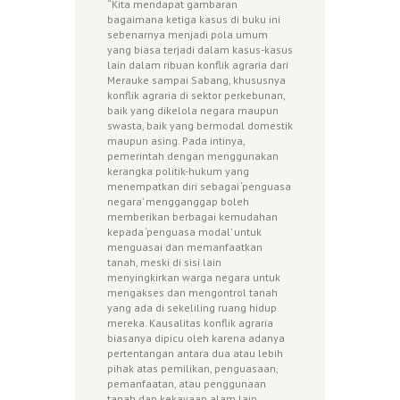
“Kita mendapat gambaran
bagaimana ketiga kasus di buku ini
sebenarnya menjadi pola umum
yang biasa terjadi dalam kasus-kasus
lain dalam ribuan konflik agraria dari
Merauke sampai Sabang, khususnya
konflik agraria di sektor perkebunan,
baik yang dikelola negara maupun
swasta, baik yang bermodal domestik
maupun asing. Pada intinya,
pemerintah dengan menggunakan
kerangka politik-hukum yang
menempatkan diri sebagai ‘penguasa
negara’ mengganggap boleh
memberikan berbagai kemudahan
kepada ‘penguasa modal’ untuk
menguasai dan memanfaatkan
tanah, meski di sisi lain
menyingkirkan warga negara untuk
mengakses dan mengontrol tanah
yang ada di sekeliling ruang hidup
mereka. Kausalitas konflik agraria
biasanya dipicu oleh karena adanya
pertentangan antara dua atau lebih
pihak atas pemilikan, penguasaan,
pemanfaatan, atau penggunaan
tanah dan kekayaan alam lain.