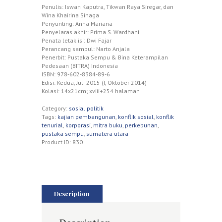
Penulis: Iswan Kaputra, Tikwan Raya Siregar, dan
Wina Khairina Sinaga
Penyunting: Anna Mariana
Penyelaras akhir: Prima S. Wardhani
Penata letak isi: Dwi Fajar
Perancang sampul: Narto Anjala
Penerbit: Pustaka Sempu & Bina Keterampilan
Pedesaan (BITRA) Indonesia
ISBN: 978-602-8384-89-6
Edisi: Kedua, Juli 2015 (I, Oktober 2014)
Kolasi: 14x21cm; xviii+254 halaman
Category:
sosial politik
Tags:
kajian pembangunan
,
konflik sosial
,
konflik
tenurial
,
korporasi
,
mitra buku
,
perkebunan
,
pustaka sempu
,
sumatera utara
Product ID:
830
Description