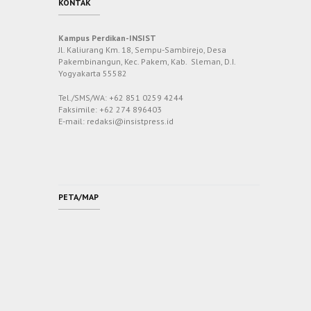
KONTAK
Kampus Perdikan-INSIST
Jl. Kaliurang Km. 18, Sempu-Sambirejo, Desa
Pakembinangun, Kec. Pakem, Kab. Sleman, D.I.
Yogyakarta 55582
Tel./SMS/WA: +62 851 0259 4244
Faksimile: +62 274 896403
E-mail: redaksi@insistpress.id
PETA/MAP