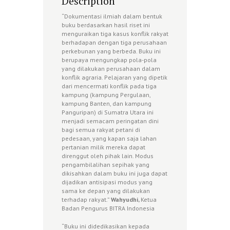
Description
“Dokumentasi ilmiah dalam bentuk
buku berdasarkan hasil riset ini
menguraikan tiga kasus konflik rakyat
berhadapan dengan tiga perusahaan
perkebunan yang berbeda. Buku ini
berupaya mengungkap pola-pola
yang dilakukan perusahaan dalam
konflik agraria. Pelajaran yang dipetik
dari mencermati konflik pada tiga
kampung (kampung Pergulaan,
kampung Banten, dan kampung
Panguripan) di Sumatra Utara ini
menjadi semacam peringatan dini
bagi semua rakyat petani di
pedesaan, yang kapan saja lahan
pertanian milik mereka dapat
direnggut oleh pihak lain. Modus
pengambilalihan sepihak yang
dikisahkan dalam buku ini juga dapat
dijadikan antisipasi modus yang
sama ke depan yang dilakukan
terhadap rakyat.”
Wahyudhi,
Ketua
Badan Pengurus BITRA Indonesia
“Buku ini didedikasikan kepada