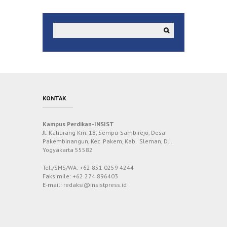
KONTAK
Kampus Perdikan-INSIST
Jl. Kaliurang Km. 18, Sempu-Sambirejo, Desa
Pakembinangun, Kec. Pakem, Kab. Sleman, D.I.
Yogyakarta 55582
Tel./SMS/WA: +62 851 0259 4244
Faksimile: +62 274 896403
E-mail: redaksi@insistpress.id