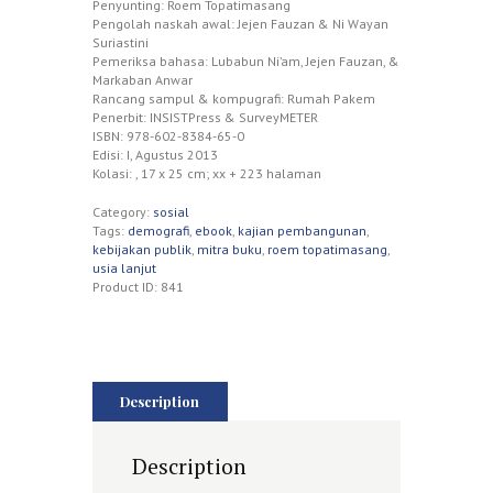
Penyunting: Roem Topatimasang
Pengolah naskah awal: Jejen Fauzan & Ni Wayan
Suriastini
Pemeriksa bahasa: Lubabun Ni’am, Jejen Fauzan, &
Markaban Anwar
Rancang sampul & kompugrafi: Rumah Pakem
Penerbit: INSISTPress & SurveyMETER
ISBN: 978-602-8384-65-0
Edisi: I, Agustus 2013
Kolasi: , 17 x 25 cm; xx + 223 halaman
Category:
sosial
Tags:
demografi
,
ebook
,
kajian pembangunan
,
kebijakan publik
,
mitra buku
,
roem topatimasang
,
usia lanjut
Product ID:
841
Description
Description