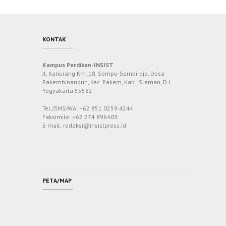
KONTAK
Kampus Perdikan-INSIST
Jl. Kaliurang Km. 18, Sempu-Sambirejo, Desa
Pakembinangun, Kec. Pakem, Kab. Sleman, D.I.
Yogyakarta 55582
Tel./SMS/WA: +62 851 0259 4244
Faksimile: +62 274 896403
E-mail: redaksi@insistpress.id
PETA/MAP