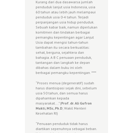
Kurang dari dua dasawarsa jumlah
penduduk lanjut usia Indonesia, usia
60 tahun atau lebih jauh melampaui
penduduk usia 0-4 tahun. Terjadi
perpanjangan usia hidup penduduk.
Sebuah kabar baik, namun diperlukan
komitmen dan tindakan berbagai
pemangku kepentingan agar Lanjut
Usia dapat mengisi tahun-tahun
tambahan itu secara berkualitas:
sehat, berguna, sejahtera dan
bahagia. A B C penuaan penduduk,
tantangan dan langkah ke depan
dibahas dalam buku ini oleh
berbagai pemangku kepentingan. ****
“Proses menua (degeneratif) sudah
harus diantisipasi sejak dini, sebelum
usia 50 tahun, dan semua harus
dipahamkan kepada
masyarakat….”(
Prof. dr. Ali Gufron
Mukti, MSc, Ph.D
; Wakil Menteri
Kesehatan RI)
“Penuaan penduduk tidak harus
diartikan sepenuhnya sebagai beban.