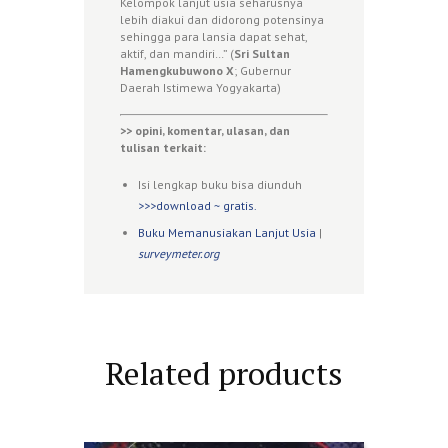
Kelompok lanjut usia seharusnya
lebih diakui dan didorong potensinya
sehingga para lansia dapat sehat,
aktif, dan mandiri…” (
Sri Sultan
Hamengkubuwono X
; Gubernur
Daerah Istimewa Yogyakarta)
>> opini, komentar, ulasan, dan
tulisan terkait:
Isi lengkap buku bisa diunduh
>>>download ~ gratis.
Buku Memanusiakan Lanjut Usia
|
surveymeter.org
Related products