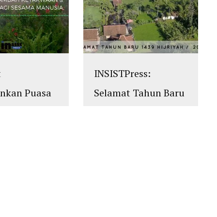
t
INSISTPress:
ankan Puasa
Selamat Tahun Baru
an 1439
1439 Hijriyah
islam
,
PLURALISME
 M
ALISME