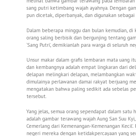
melihat bahwa gambar terawang pada lembaran 
sang putri ketimbang wajah ayahnya. Dengan gam
pun dicetak, diperbanyak, dan digunakan sebagai
Dalam beberapa minggu dan bulan kemudian, di ke
orang saling berbisik dan bergunjing tentang ga
‘Sang Putri’, demikianlah para warga di seluruh n
Unsur makar dalam grafis lembaran mata uang it
dan kembangnya adalah empat lingkaran dari de
delapan melingkari delapan, melambangkan waktu
dimulainya perlawanan damai rakyat berjuang m
mengatakan bahwa paling sedikit ada sebelas pe
tersebut.
Yang jelas, semua orang sependapat dalam satu h
adalah gambar terawang wajah Aung San Suu Kyi
Cemerlang dari Kemenangan-Kemenangan Kecil’
negeri mereka dengan ketidakpercayaan yang sem