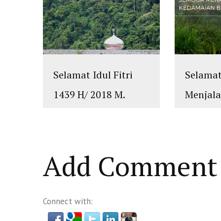
Selamat Idul Fitri
Selama
1439 H/ 2018 M.
Menjal
Mohon Maaf Lahir
Ramadh
dan Batin
H/2018
islam
,
PLURALISME
islam
,
PLUR
Add Comment
Connect with: