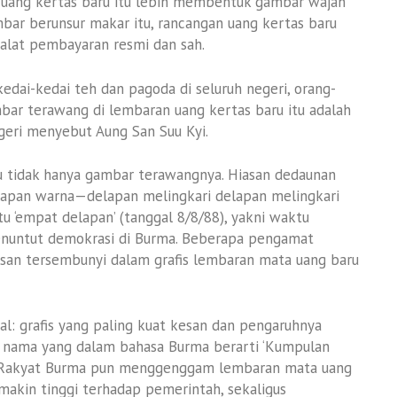
uang kertas baru itu lebih membentuk gambar wajah
bar berunsur makar itu, rancangan uang kertas baru
 alat pembayaran resmi dan sah.
dai-kedai teh dan pagoda di seluruh negeri, orang-
mbar terawang di lembaran uang kertas baru itu adalah
egeri menyebut Aung San Suu Kyi.
u tidak hanya gambar terawangnya. Hiasan dedaunan
lapan warna—delapan melingkari delapan melingkari
 ‘empat delapan’ (tanggal 8/8/88), yakni waktu
enuntut demokrasi di Burma. Beberapa pengamat
san tersembunyi dalam grafis lembaran mata uang baru
al: grafis yang paling kuat kesan dan pengaruhnya
, nama yang dalam bahasa Burma berarti ‘Kumpulan
. Rakyat Burma pun menggenggam lembaran mata uang
akin tinggi terhadap pemerintah, sekaligus