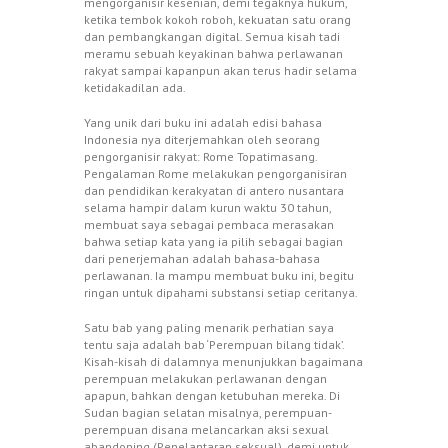
mengorganisir kesenian, demi tegaknya hukum,
ketika tembok kokoh roboh, kekuatan satu orang
dan pembangkangan digital. Semua kisah tadi
meramu sebuah keyakinan bahwa perlawanan
rakyat sampai kapanpun akan terus hadir selama
ketidakadilan ada.
Yang unik dari buku ini adalah edisi bahasa
Indonesia nya diterjemahkan oleh seorang
pengorganisir rakyat: Rome Topatimasang.
Pengalaman Rome melakukan pengorganisiran
dan pendidikan kerakyatan di antero nusantara
selama hampir dalam kurun waktu 30 tahun,
membuat saya sebagai pembaca merasakan
bahwa setiap kata yang ia pilih sebagai bagian
dari penerjemahan adalah bahasa-bahasa
perlawanan. Ia mampu membuat buku ini, begitu
ringan untuk dipahami substansi setiap ceritanya.
Satu bab yang paling menarik perhatian saya
tentu saja adalah bab ‘Perempuan bilang tidak’.
Kisah-kisah di dalamnya menunjukkan bagaimana
perempuan melakukan perlawanan dengan
apapun, bahkan dengan ketubuhan mereka. Di
Sudan bagian selatan misalnya, perempuan-
perempuan disana melancarkan aksi sexual
abandoning (Penelantaran seksual), demi untuk