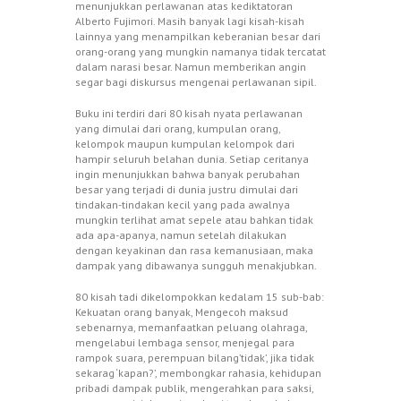
menunjukkan perlawanan atas kediktatoran
Alberto Fujimori. Masih banyak lagi kisah-kisah
lainnya yang menampilkan keberanian besar dari
orang-orang yang mungkin namanya tidak tercatat
dalam narasi besar. Namun memberikan angin
segar bagi diskursus mengenai perlawanan sipil.
Buku ini terdiri dari 80 kisah nyata perlawanan
yang dimulai dari orang, kumpulan orang,
kelompok maupun kumpulan kelompok dari
hampir seluruh belahan dunia. Setiap ceritanya
ingin menunjukkan bahwa banyak perubahan
besar yang terjadi di dunia justru dimulai dari
tindakan-tindakan kecil yang pada awalnya
mungkin terlihat amat sepele atau bahkan tidak
ada apa-apanya, namun setelah dilakukan
dengan keyakinan dan rasa kemanusiaan, maka
dampak yang dibawanya sungguh menakjubkan.
80 kisah tadi dikelompokkan kedalam 15 sub-bab:
Kekuatan orang banyak, Mengecoh maksud
sebenarnya, memanfaatkan peluang olahraga,
mengelabui lembaga sensor, menjegal para
rampok suara, perempuan bilang’tidak’, jika tidak
sekarag ‘kapan?’, membongkar rahasia, kehidupan
pribadi dampak publik, mengerahkan para saksi,