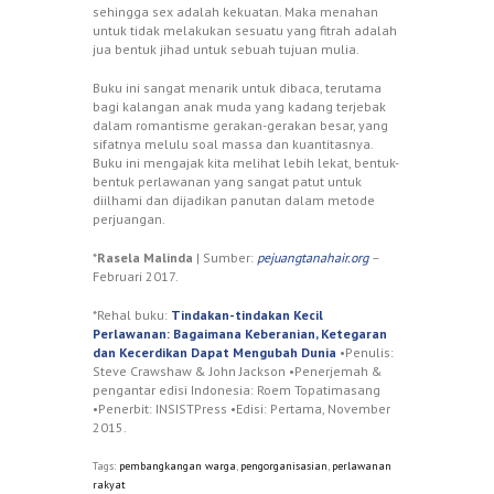
sehingga sex adalah kekuatan. Maka menahan
untuk tidak melakukan sesuatu yang fitrah adalah
jua bentuk jihad untuk sebuah tujuan mulia.
Buku ini sangat menarik untuk dibaca, terutama
bagi kalangan anak muda yang kadang terjebak
dalam romantisme gerakan-gerakan besar, yang
sifatnya melulu soal massa dan kuantitasnya.
Buku ini mengajak kita melihat lebih lekat, bentuk-
bentuk perlawanan yang sangat patut untuk
diilhami dan dijadikan panutan dalam metode
perjuangan.
*
Rasela Malinda
| Sumber:
pejuangtanahair.org
–
Februari 2017.
*Rehal buku:
Tindakan-tindakan Kecil
Perlawanan: Bagaimana Keberanian, Ketegaran
dan Kecerdikan Dapat Mengubah Dunia
•Penulis:
Steve Crawshaw & John Jackson •Penerjemah &
pengantar edisi Indonesia: Roem Topatimasang
•Penerbit: INSISTPress •Edisi: Pertama, November
2015.
Tags:
pembangkangan warga
,
pengorganisasian
,
perlawanan
rakyat