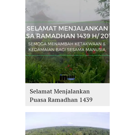
islam
,
PLURALISME
Selamat Menjalankan
Puasa Ramadhan 1439
H/2018 M
islam
,
PLURALISME