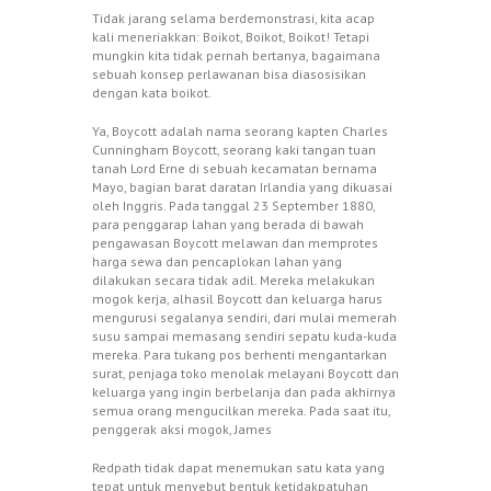
Tidak jarang selama berdemonstrasi, kita acap
kali meneriakkan: Boikot, Boikot, Boikot! Tetapi
mungkin kita tidak pernah bertanya, bagaimana
sebuah konsep perlawanan bisa diasosisikan
dengan kata boikot.
Ya, Boycott adalah nama seorang kapten Charles
Cunningham Boycott, seorang kaki tangan tuan
tanah Lord Erne di sebuah kecamatan bernama
Mayo, bagian barat daratan Irlandia yang dikuasai
oleh Inggris. Pada tanggal 23 September 1880,
para penggarap lahan yang berada di bawah
pengawasan Boycott melawan dan memprotes
harga sewa dan pencaplokan lahan yang
dilakukan secara tidak adil. Mereka melakukan
mogok kerja, alhasil Boycott dan keluarga harus
mengurusi segalanya sendiri, dari mulai memerah
susu sampai memasang sendiri sepatu kuda-kuda
mereka. Para tukang pos berhenti mengantarkan
surat, penjaga toko menolak melayani Boycott dan
keluarga yang ingin berbelanja dan pada akhirnya
semua orang mengucilkan mereka. Pada saat itu,
penggerak aksi mogok, James
Redpath tidak dapat menemukan satu kata yang
tepat untuk menyebut bentuk ketidakpatuhan