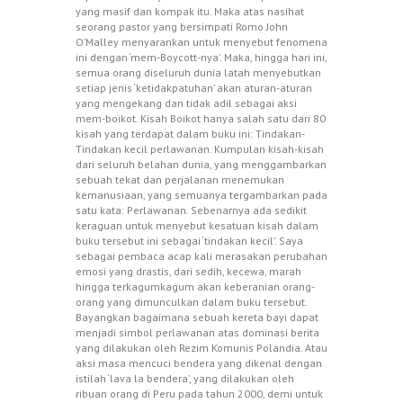
yang masif dan kompak itu. Maka atas nasihat
seorang pastor yang bersimpati Romo John
O’Malley menyarankan untuk menyebut fenomena
ini dengan ‘mem-Boycott-nya’. Maka, hingga hari ini,
semua orang diseluruh dunia latah menyebutkan
setiap jenis ‘ketidakpatuhan’ akan aturan-aturan
yang mengekang dan tidak adil sebagai aksi
mem-boikot. Kisah Boikot hanya salah satu dari 80
kisah yang terdapat dalam buku ini: Tindakan-
Tindakan kecil perlawanan. Kumpulan kisah-kisah
dari seluruh belahan dunia, yang menggambarkan
sebuah tekat dan perjalanan menemukan
kemanusiaan, yang semuanya tergambarkan pada
satu kata: Perlawanan. Sebenarnya ada sedikit
keraguan untuk menyebut kesatuan kisah dalam
buku tersebut ini sebagai ‘tindakan kecil’. Saya
sebagai pembaca acap kali merasakan perubahan
emosi yang drastis, dari sedih, kecewa, marah
hingga terkagumkagum akan keberanian orang-
orang yang dimunculkan dalam buku tersebut.
Bayangkan bagaimana sebuah kereta bayi dapat
menjadi simbol perlawanan atas dominasi berita
yang dilakukan oleh Rezim Komunis Polandia. Atau
aksi masa mencuci bendera yang dikenal dengan
istilah ‘lava la bendera’, yang dilakukan oleh
ribuan orang di Peru pada tahun 2000, demi untuk