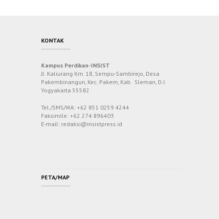
KONTAK
Kampus Perdikan-INSIST
Jl. Kaliurang Km. 18, Sempu-Sambirejo, Desa
Pakembinangun, Kec. Pakem, Kab. Sleman, D.I.
Yogyakarta 55582
Tel./SMS/WA: +62 851 0259 4244
Faksimile: +62 274 896403
E-mail: redaksi@insistpress.id
PETA/MAP