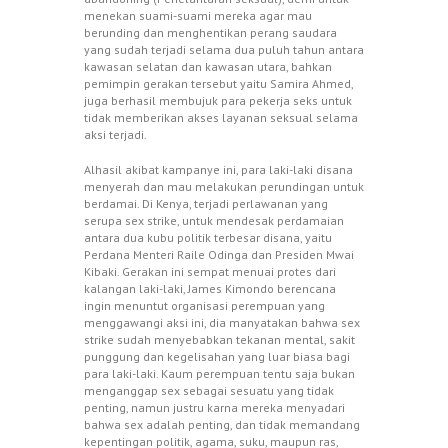
menekan suami-suami mereka agar mau
berunding dan menghentikan perang saudara
yang sudah terjadi selama dua puluh tahun antara
kawasan selatan dan kawasan utara, bahkan
pemimpin gerakan tersebut yaitu Samira Ahmed,
juga berhasil membujuk para pekerja seks untuk
tidak memberikan akses layanan seksual selama
aksi terjadi.
Alhasil akibat kampanye ini, para laki-laki disana
menyerah dan mau melakukan perundingan untuk
berdamai. Di Kenya, terjadi perlawanan yang
serupa sex strike, untuk mendesak perdamaian
antara dua kubu politik terbesar disana, yaitu
Perdana Menteri Raile Odinga dan Presiden Mwai
Kibaki. Gerakan ini sempat menuai protes dari
kalangan laki-laki, James Kimondo berencana
ingin menuntut organisasi perempuan yang
menggawangi aksi ini, dia manyatakan bahwa sex
strike sudah menyebabkan tekanan mental, sakit
punggung dan kegelisahan yang luar biasa bagi
para laki-laki. Kaum perempuan tentu saja bukan
menganggap sex sebagai sesuatu yang tidak
penting, namun justru karna mereka menyadari
bahwa sex adalah penting, dan tidak memandang
kepentingan politik, agama, suku, maupun ras,