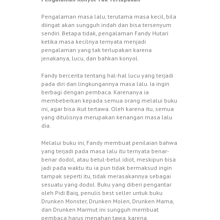
Pengalaman masa lalu, terutama masa kecil, bila
diingat akan sungguh indah dan bisa tersenyum
sendiri. Betapa tidak, pengalaman Fandy Hutari
ketika masa kecilnya ternyata menjadi
pengalaman yang tak terlupakan karena
jenakanya, lucu, dan bahkan konyol.
Fandy bercerita tentang hal-hal lucu yang terjadi
pada diri dan lingkungannya masa lalu. Ia ingin
berbagi dengan pembaca. Karenanya ia
membeberkan kepada semua orang melalui buku
ini, agar bisa ikut tertawa. Oleh karena itu, semua
yang ditulisnya merupakan kenangan masa lalu
dia.
Melalui buku ini, Fandy membuat penilaian bahwa
yang terjadi pada masa lalu itu ternyata benar-
benar dodol, atau betul-betul idiot, meskipun bisa
jadi pada waktu itu ia pun tidak bermaksud ingin
tampak seperti itu, tidak merasakannya sebagai
sesuatu yang dodol. Buku yang diberi pengantar
oleh Pidi Baiq, penulis best seller untuk buku
Drunken Monster, Drunken Molen, Drunken Mama,
dan Drunken Marmut ini sungguh membuat
pembaca harus menahan tawa, karena