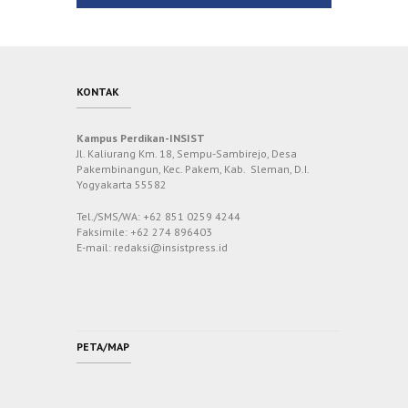
KONTAK
Kampus Perdikan-INSIST
Jl. Kaliurang Km. 18, Sempu-Sambirejo, Desa
Pakembinangun, Kec. Pakem, Kab. Sleman, D.I.
Yogyakarta 55582
Tel./SMS/WA: +62 851 0259 4244
Faksimile: +62 274 896403
E-mail: redaksi@insistpress.id
PETA/MAP