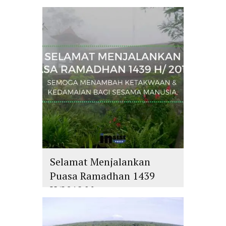
dan Batin
islam
,
PLURALISME
Selamat Menjalankan
Puasa Ramadhan 1439
H/2018 M
islam
,
PLURALISME