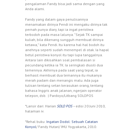
pengalaman Fandy bisa jadi sama dengan yang
Anda alami.
Fandy yang dalam gaya penulisannya
menamakan dirinya Pendi ini mengaku dirinya tak
pernah punya diary, tapi ia ingat peristiwa
terbodoh pada masa lalunya. ”Sejak TK sampai
kuliah, bila dikenang sungguh membuat dirinya
ketawa,” kata Pendi. Itu karena hal-hal bodoh itu
anehnya seperti sudah menempel di otak. Ia hapal
betul peristiwa konyol itu tapi lupa tanggalnya.
Antara lain dikisahkan soal pembalasan si
pecundang ketika ia TK. Ia seringkali diusili dua
temennya. Akhirnya pada saat yang tepat, ia
berhasil membuat dua temannya itu mukanya
merah padam dan menangis malu. Ada juga
tulisan tentang setan kerasukan orang, tentang
bahasa Inggris anak jalanan, ngerjain operator
telepon, dsb. | Pardoyo/Litbang SOLOPOS
*Lansir dari: Harian
SOLO POS
–
edisi 20 Juni 2010,
halaman iv.
*Rehal buku:
Ingatan Dodol: Sebuah Catatan
Konyol
/ Fandy Hutari/ IMU Yogyakarta, 2010.