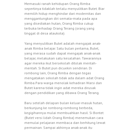
Memasuki ranah kehidupan Orang Rimba
sepertinya tidaklah terlalu menyulitkan Butet. Biar
memilih hidup menghindar dari modernitas dan
menggantungkan diri semata-mata pada apa
yang disediakan hutan, Orang Rimba cukup
terbuka terhadap Orang Terang (orang yang
tinggal di desa ataukota).
Yang menyulitkan Butet adalah mengajak anak-
anak Rimba belajar. Satu bulan pertama, Butet,
yang merasa sudah dapat mengajak anak-anak
belajar, melakukan satu kesalahan. Tawarannya
agar mereka ikut bersekolah ditolak mentah-
mentah. Si Butet pun dicuekin sendirian. Di
rombong lain, Orang Rimba dengan tegas
mengatakan sekolah tidak ada dalam adat Orang
Rimba.Para warga menolak kehadiran Warsi dan
Butet karena tidak ingin adat mereka dirusak
dengan pendidikan yang dibawa Orang Terang.
Baru setelah delapan bulan keluar-masuk hutan,
berkunjung ke rombong-rombong berbeda,
kegigihannya mulai membuahkan hasil. Si Bontet
(Butet versi lidah Orang Rimba) menemukan cara
memulai pelajaran membaca dan berhitung lewat
permainan. Sampai akhirnya anak-anak itu