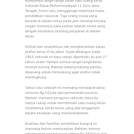
Runtuhnya langit-langit salah satu ruang kelas
Sekolah Dasar Muhammadiyah 11 Solo, Jawa
Tengah, Senin lalu, menggenapi hitamnya muka
pendidikan nasional. Tiga orang siswa yang
berada di dalam kelas pada jam istirahat terluka
ringan. Ironisnya, para korban adalah siswa yang
tengah berdiskusi tentang pelajaran di dalam
kelas.
Dilihat dari sejarahnya, tak mengherankan kalau
plafon kelas VI itu jebol. Sejak dibangun pada
1963, sekolah ini baru sekali diperbaiki, itu pun 27
tahun silam. Hampir semua langit-langit kelas
terlihat bolong. Bahkan batang-batang bambu
dipasang untuk menyokong agar plafon tidak
melengkung.
Tahun lalu sekolah ini memang mendapat dana
renovasi Rp 50 juta dari pemerintah provinsi.
Namun, menurut pengurus sekolah, dana itu
hanya cukup untuk membenahi satu ruang kelas.
Selebihnya, kelas-kelas yang ada tenggelam
dalam keadaan yang memprihatinkan.
Kualitas dan fasilitas pendidikan bangsa ini
memang belum memuaskan. Bahkan, karena
pendapatan negara turun sekitar Rp 38 triliun dari