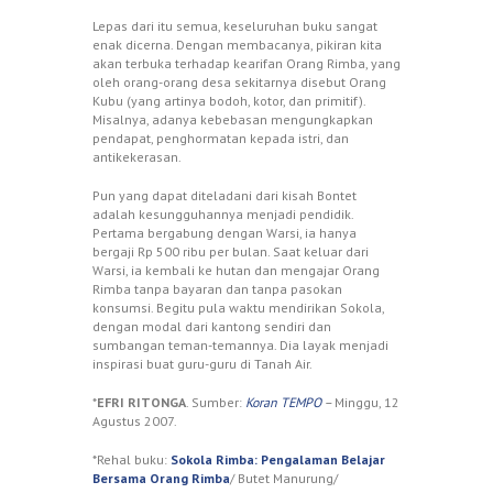
Lepas dari itu semua, keseluruhan buku sangat
enak dicerna. Dengan membacanya, pikiran kita
akan terbuka terhadap kearifan Orang Rimba, yang
oleh orang-orang desa sekitarnya disebut Orang
Kubu (yang artinya bodoh, kotor, dan primitif).
Misalnya, adanya kebebasan mengungkapkan
pendapat, penghormatan kepada istri, dan
antikekerasan.
Pun yang dapat diteladani dari kisah Bontet
adalah kesungguhannya menjadi pendidik.
Pertama bergabung dengan Warsi, ia hanya
bergaji Rp 500 ribu per bulan. Saat keluar dari
Warsi, ia kembali ke hutan dan mengajar Orang
Rimba tanpa bayaran dan tanpa pasokan
konsumsi. Begitu pula waktu mendirikan Sokola,
dengan modal dari kantong sendiri dan
sumbangan teman-temannya. Dia layak menjadi
inspirasi buat guru-guru di Tanah Air.
*
EFRI RITONGA
. Sumber:
Koran TEMPO
–
Minggu, 12
Agustus 2007.
*Rehal buku:
Sokola Rimba: Pengalaman Belajar
Bersama Orang Rimba
/ Butet Manurung/