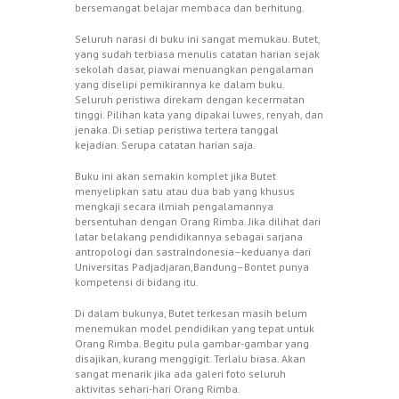
bersemangat belajar membaca dan berhitung.
Seluruh narasi di buku ini sangat memukau. Butet,
yang sudah terbiasa menulis catatan harian sejak
sekolah dasar, piawai menuangkan pengalaman
yang diselipi pemikirannya ke dalam buku.
Seluruh peristiwa direkam dengan kecermatan
tinggi. Pilihan kata yang dipakai luwes, renyah, dan
jenaka. Di setiap peristiwa tertera tanggal
kejadian. Serupa catatan harian saja.
Buku ini akan semakin komplet jika Butet
menyelipkan satu atau dua bab yang khusus
mengkaji secara ilmiah pengalamannya
bersentuhan dengan Orang Rimba. Jika dilihat dari
latar belakang pendidikannya sebagai sarjana
antropologi dan sastraIndonesia–keduanya dari
Universitas Padjadjaran,Bandung–Bontet punya
kompetensi di bidang itu.
Di dalam bukunya, Butet terkesan masih belum
menemukan model pendidikan yang tepat untuk
Orang Rimba. Begitu pula gambar-gambar yang
disajikan, kurang menggigit. Terlalu biasa. Akan
sangat menarik jika ada galeri foto seluruh
aktivitas sehari-hari Orang Rimba.