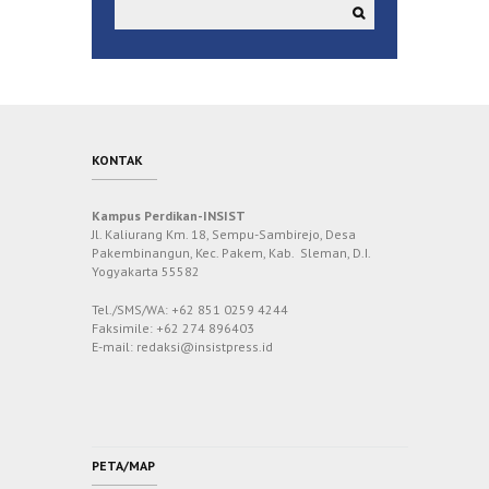
KONTAK
Kampus Perdikan-INSIST
Jl. Kaliurang Km. 18, Sempu-Sambirejo, Desa
Pakembinangun, Kec. Pakem, Kab. Sleman, D.I.
Yogyakarta 55582
Tel./SMS/WA: +62 851 0259 4244
Faksimile: +62 274 896403
E-mail: redaksi@insistpress.id
PETA/MAP