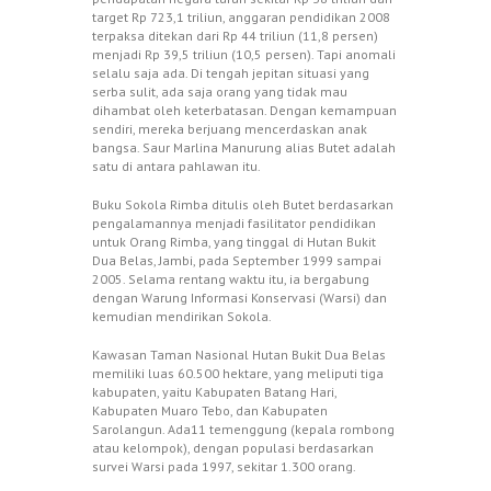
target Rp 723,1 triliun, anggaran pendidikan 2008
terpaksa ditekan dari Rp 44 triliun (11,8 persen)
menjadi Rp 39,5 triliun (10,5 persen). Tapi anomali
selalu saja ada. Di tengah jepitan situasi yang
serba sulit, ada saja orang yang tidak mau
dihambat oleh keterbatasan. Dengan kemampuan
sendiri, mereka berjuang mencerdaskan anak
bangsa. Saur Marlina Manurung alias Butet adalah
satu di antara pahlawan itu.
Buku Sokola Rimba ditulis oleh Butet berdasarkan
pengalamannya menjadi fasilitator pendidikan
untuk Orang Rimba, yang tinggal di Hutan Bukit
Dua Belas, Jambi, pada September 1999 sampai
2005. Selama rentang waktu itu, ia bergabung
dengan Warung Informasi Konservasi (Warsi) dan
kemudian mendirikan Sokola.
Kawasan Taman Nasional Hutan Bukit Dua Belas
memiliki luas 60.500 hektare, yang meliputi tiga
kabupaten, yaitu Kabupaten Batang Hari,
Kabupaten Muaro Tebo, dan Kabupaten
Sarolangun. Ada11 temenggung (kepala rombong
atau kelompok), dengan populasi berdasarkan
survei Warsi pada 1997, sekitar 1.300 orang.