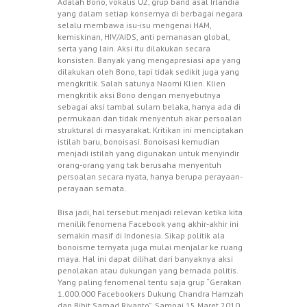
Adalah Bono, vokalis U2, grup band asal Irlandia
yang dalam setiap konsernya di berbagai negara
selalu membawa isu-isu mengenai HAM,
kemiskinan, HIV/AIDS, anti pemanasan global,
serta yang lain. Aksi itu dilakukan secara
konsisten. Banyak yang mengapresiasi apa yang
dilakukan oleh Bono, tapi tidak sedikit juga yang
mengkritik. Salah satunya Naomi Klien. Klien
mengkritik aksi Bono dengan menyebutnya
sebagai aksi tambal sulam belaka, hanya ada di
permukaan dan tidak menyentuh akar persoalan
struktural di masyarakat. Kritikan ini menciptakan
istilah baru, bonoisasi. Bonoisasi kemudian
menjadi istilah yang digunakan untuk menyindir
orang-orang yang tak berusaha menyentuh
persoalan secara nyata, hanya berupa perayaan-
perayaan semata.
Bisa jadi, hal tersebut menjadi relevan ketika kita
menilik fenomena Facebook yang akhir-akhir ini
semakin masif di Indonesia. Sikap politik ala
bonoisme ternyata juga mulai menjalar ke ruang
maya. Hal ini dapat dilihat dari banyaknya aksi
penolakan atau dukungan yang bernada politis.
Yang paling fenomenal tentu saja grup “Gerakan
1.000.000 Facebookers Dukung Chandra Hamzah
dan Bibit Samad Riyanto”. Sampai 15 Maret 2010,