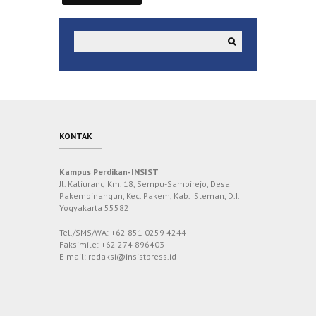
KONTAK
Kampus Perdikan-INSIST
Jl. Kaliurang Km. 18, Sempu-Sambirejo, Desa
Pakembinangun, Kec. Pakem, Kab. Sleman, D.I.
Yogyakarta 55582
Tel./SMS/WA: +62 851 0259 4244
Faksimile: +62 274 896403
E-mail: redaksi@insistpress.id