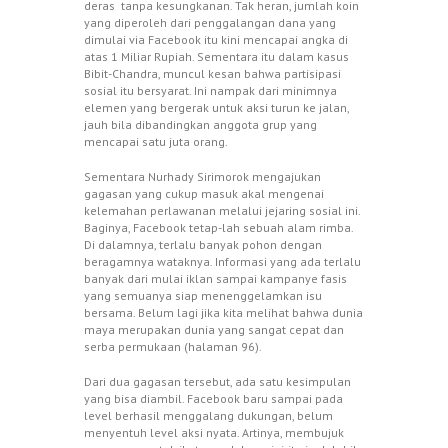
deras tanpa kesungkanan. Tak heran, jumlah koin
yang diperoleh dari penggalangan dana yang
dimulai via Facebook itu kini mencapai angka di
atas 1 Miliar Rupiah. Sementara itu dalam kasus
Bibit-Chandra, muncul kesan bahwa partisipasi
sosial itu bersyarat. Ini nampak dari minimnya
elemen yang bergerak untuk aksi turun ke jalan,
jauh bila dibandingkan anggota grup yang
mencapai satu juta orang.
Sementara Nurhady Sirimorok mengajukan
gagasan yang cukup masuk akal mengenai
kelemahan perlawanan melalui jejaring sosial ini.
Baginya, Facebook tetap-lah sebuah alam rimba.
Di dalamnya, terlalu banyak pohon dengan
beragamnya wataknya. Informasi yang ada terlalu
banyak dari mulai iklan sampai kampanye fasis
yang semuanya siap menenggelamkan isu
bersama. Belum lagi jika kita melihat bahwa dunia
maya merupakan dunia yang sangat cepat dan
serba permukaan (halaman 96).
Dari dua gagasan tersebut, ada satu kesimpulan
yang bisa diambil. Facebook baru sampai pada
level berhasil menggalang dukungan, belum
menyentuh level aksi nyata. Artinya, membujuk