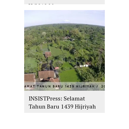
H/2018 M
islam
,
PLURALISME
INSISTPress: Selamat
Tahun Baru 1439 Hijriyah
islam
,
PLURALISME