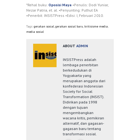
*Rehal buku:
Oposisi Maya
•Penulis: Dodi Yuniar,
Nezar Patria, et. al. •Penyunting: Puthut EA
•Penerbit: INSISTPress •Edisi: I, Februari 2010.
Tags:
gerakan sosial
,
gerakan sosial baru
,
kritisisme media
,
media sosial
ABOUT
ADMIN
INSISTPress adalah
lembaga penerbitan
berkedudukan di
Yogyakarta yang
merupakan anggota dari
konfederasi Indonesian
Society for Social
Transformation (INSIST).
Didirikan pada 1998
dengan tujuan
mengembangkan
wacana kritis, pemikiran
alternatif, dan gagasan-
gagasan baru tentang
transformasi sosial.