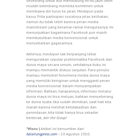
seseorang untuk ikut mendukung ini-itu jauh lebih
mudah ketimbang meminta komitmen untuk
membawa diri turun ke jalan. Meskipun pada
kasus Prita partisipasi sosialnya jelas kelihatan,
namun itu tidak lebih karena peran media
mainstream yang beramai-ramai mengulasnya. Ini
menunjukkan bagaimana Facebook pun masih
membutuhkan media konvensional untuk
menyebarkan gagasannya.
Akhirnya, meskipun tak berpanjang lebar
menguraikan seputar problematika Facebook dan
dunia maya secara umum, setidaknya buku ini
mampu memantik diskusi lanjutan. Para penulis
mampu memotret fenomena media dunia maya
yang memiliki keinginan untuk mengganti peran
media konvensional dalam menyampaikan
informasi. Bahkan, harapannya, informasi melalui
dunia maya ini bisa meluas, bahkan menyeberang
ke dunia nyata. Jika sudah demikian, saat hati kita
marah karena melihat ketidakadilan dan
penindasan, kita tidak hanya bisa sekadar
berteriak,
Join the Group!
*
Wisnu |
Artikel ini bersumber dari:
balairungpress.com
–
20 Agustus 2010.