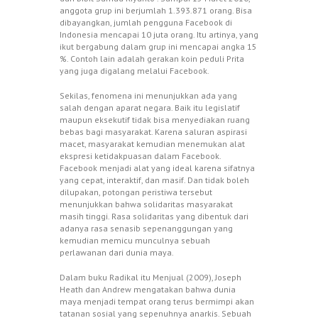
anggota grup ini berjumlah 1.393.871 orang. Bisa
dibayangkan, jumlah pengguna Facebook di
Indonesia mencapai 10 juta orang. Itu artinya, yang
ikut bergabung dalam grup ini mencapai angka 15
%. Contoh lain adalah gerakan koin peduli Prita
yang juga digalang melalui Facebook.
Sekilas, fenomena ini menunjukkan ada yang
salah dengan aparat negara. Baik itu legislatif
maupun eksekutif tidak bisa menyediakan ruang
bebas bagi masyarakat. Karena saluran aspirasi
macet, masyarakat kemudian menemukan alat
ekspresi ketidakpuasan dalam Facebook.
Facebook menjadi alat yang ideal karena sifatnya
yang cepat, interaktif, dan masif. Dan tidak boleh
dilupakan, potongan peristiwa tersebut
menunjukkan bahwa solidaritas masyarakat
masih tinggi. Rasa solidaritas yang dibentuk dari
adanya rasa senasib sepenanggungan yang
kemudian memicu munculnya sebuah
perlawanan dari dunia maya.
Dalam buku Radikal itu Menjual (2009), Joseph
Heath dan Andrew mengatakan bahwa dunia
maya menjadi tempat orang terus bermimpi akan
tatanan sosial yang sepenuhnya anarkis. Sebuah