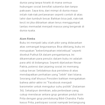
dunia yang tanpa hirarki di mana semua
hubungan sosial bersifat sukarela dan tanpa
paksaan. Saya kira, dari mimpi di dunia maya
inilah riak-riak perlawanan seperti contoh di atas
lahir dan tumbuh besar. Bahkan bisa jadi, riak-riak
kecil ini jika dibiarkan akan terus menggumpal
lantas memadat menjadi massa yang bergerak di
dunia nyata.
Alam Rimba
Buku ini menjadi laku olah pikir yang didasarkan
atas semangat kegunaanya. Bisa dibilang, buku ini
merupakan “keberlimpahan intelektual” seperti
disebut Puthut EA dalam pengantarnya. Ini
dikarenakan para penulis dalam buku ini adalah
para ahli di bidangnya. Seperti dijelaskan Nezar
Patria, potensi dari jejaring sosial ini memang
cukup besar. Setidaknya dua peristiwa di atas
mendapatkan perhatian yang “lebih” dari Istana.
Seorang staf khusus Presiden bahkan mengatakan
bahwa akhir-akhir ini “Facebook menjadi
barometer untuk mengukur suhu politik” (halaman
36). Sekalipun demikian, ada perbedaan yang
cukup mendasar antara grup gerakan peduli koin
Prita dengan grup pendukung Bibit-Chandra. Pada
kasus Prita, partisipasi sosial nampak berlangsung