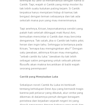
keempat itu lahir ia menamainya dengan nama si
Cantik. Tapi, wajah si Cantik yang mirip moster itu
tak lebih suatu kutukan paling kejam. Si Cantik
terpaksa harus menjalani hidup di kamar, tak
bergaul dengan teman sebayanya dan tak ada
sekolah mana pun yang mau menerimanya.
Tapi anehnya, Krisan, keponakannya sendiri yang
patah hati setelah ditinggal mati Nurul Aini,
kemudian mencintai si Cantik dan mau bercinta
dengannya. Tak salah, jika si Cantik tak habis pikir,
heran dan ingin tahu. Sehingga ia bertanya pada
Krisan, “kenapa kau menginginkan aku?” Dengan
satu jawaban, akhirnya Krisan mau mengakui,
“sebab cantik itu luka.” Jawaban itu tak lebih
sebagai satire pengarang untuk sebuah pikiran
filosofis akan makna kecantikan di balik wajah
seorang perempuan!
Cantik yang Menyisakan Luka
Sekalipun novel Cantik Itu Luka ini berkisah
tentang kehidupan Dewi Ayu yang bernasib tragis
karena jadi pelacur yang dikutuk, alur cerita yang
dikemas di dalamnya penuh dengan beragam
peristiwa dan kejadian sejarah negeri ini yang
diracik pengarang dengan bahasa yang enak dan