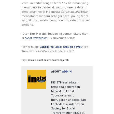
Novel ini terbit dengan tebal 517 halaman yang
membuat kita berdecak kagum. Karena dalam
perjalanan novel Indonesia,
Cantik itu Luka
telah
mencatat rekor baru sebagai novel paling tebal
yang ditulis novelis pemula untuk kategori novel
perdana.
*Oleh
Nur Mursidi.
Tulisan ini pernah diterbitkan
di
Suara Pembaruan
–
9 November 2003.
*Rehal buku:
Cantik Itu Luka: sebuah novel
/ Eka
Kurniawan/ AKYPress & Jendela, 2002.
Tags:
pascakolonial
,
sastra
,
sastra sejarah
ABOUT
ADMIN
INSISTPress adalah
lembaga penerbitan
berkedudukan di
Yogyakarta yang
merupakan anggota dari
konfederasi Indonesian
Society for Social
Transformation (INSIST).