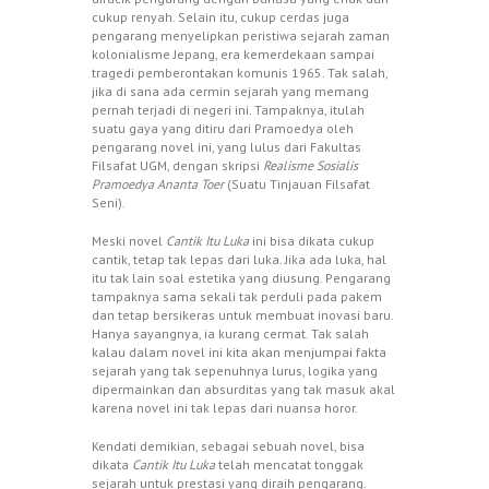
cukup renyah. Selain itu, cukup cerdas juga
pengarang menyelipkan peristiwa sejarah zaman
kolonialisme Jepang, era kemerdekaan sampai
tragedi pemberontakan komunis 1965. Tak salah,
jika di sana ada cermin sejarah yang memang
pernah terjadi di negeri ini. Tampaknya, itulah
suatu gaya yang ditiru dari Pramoedya oleh
pengarang novel ini, yang lulus dari Fakultas
Filsafat UGM, dengan skripsi
Realisme Sosialis
Pramoedya Ananta Toer
(Suatu Tinjauan Filsafat
Seni).
Meski novel
Cantik Itu Luka
ini bisa dikata cukup
cantik, tetap tak lepas dari luka. Jika ada luka, hal
itu tak lain soal estetika yang diusung. Pengarang
tampaknya sama sekali tak perduli pada pakem
dan tetap bersikeras untuk membuat inovasi baru.
Hanya sayangnya, ia kurang cermat. Tak salah
kalau dalam novel ini kita akan menjumpai fakta
sejarah yang tak sepenuhnya lurus, logika yang
dipermainkan dan absurditas yang tak masuk akal
karena novel ini tak lepas dari nuansa horor.
Kendati demikian, sebagai sebuah novel, bisa
dikata
Cantik Itu Luka
telah mencatat tonggak
sejarah untuk prestasi yang diraih pengarang.