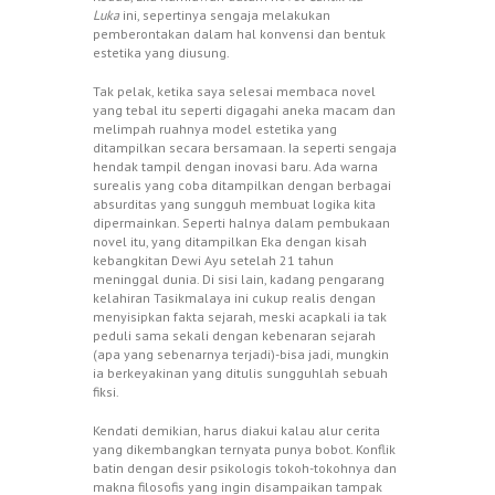
Luka
ini, sepertinya sengaja melakukan
pemberontakan dalam hal konvensi dan bentuk
estetika yang diusung.
Tak pelak, ketika saya selesai membaca novel
yang tebal itu seperti digagahi aneka macam dan
melimpah ruahnya model estetika yang
ditampilkan secara bersamaan. Ia seperti sengaja
hendak tampil dengan inovasi baru. Ada warna
surealis yang coba ditampilkan dengan berbagai
absurditas yang sungguh membuat logika kita
dipermainkan. Seperti halnya dalam pembukaan
novel itu, yang ditampilkan Eka dengan kisah
kebangkitan Dewi Ayu setelah 21 tahun
meninggal dunia. Di sisi lain, kadang pengarang
kelahiran Tasikmalaya ini cukup realis dengan
menyisipkan fakta sejarah, meski acapkali ia tak
peduli sama sekali dengan kebenaran sejarah
(apa yang sebenarnya terjadi)-bisa jadi, mungkin
ia berkeyakinan yang ditulis sungguhlah sebuah
fiksi.
Kendati demikian, harus diakui kalau alur cerita
yang dikembangkan ternyata punya bobot. Konflik
batin dengan desir psikologis tokoh-tokohnya dan
makna filosofis yang ingin disampaikan tampak