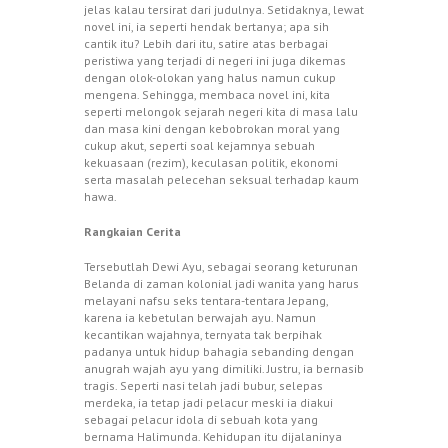
jelas kalau tersirat dari judulnya. Setidaknya, lewat
novel ini, ia seperti hendak bertanya; apa sih
cantik itu? Lebih dari itu, satire atas berbagai
peristiwa yang terjadi di negeri ini juga dikemas
dengan olok-olokan yang halus namun cukup
mengena. Sehingga, membaca novel ini, kita
seperti melongok sejarah negeri kita di masa lalu
dan masa kini dengan kebobrokan moral yang
cukup akut, seperti soal kejamnya sebuah
kekuasaan (rezim), keculasan politik, ekonomi
serta masalah pelecehan seksual terhadap kaum
hawa.
Rangkaian Cerita
Tersebutlah Dewi Ayu, sebagai seorang keturunan
Belanda di zaman kolonial jadi wanita yang harus
melayani nafsu seks tentara-tentara Jepang,
karena ia kebetulan berwajah ayu. Namun
kecantikan wajahnya, ternyata tak berpihak
padanya untuk hidup bahagia sebanding dengan
anugrah wajah ayu yang dimiliki. Justru, ia bernasib
tragis. Seperti nasi telah jadi bubur, selepas
merdeka, ia tetap jadi pelacur meski ia diakui
sebagai pelacur idola di sebuah kota yang
bernama Halimunda. Kehidupan itu dijalaninya