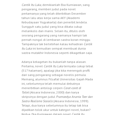
Cantik Itu Luka
, demikianlah Eka Kurniawan, sang
pengarang, memberi judul pada novel
pertamanya yang telah diterbitkan Desember
tahun lalu atas kerja sama AKY (Akademi
Kebudayaan Yogyakarta) dan penerbit Jendela.
Sungguh satu judul yang bisa dikata cukup
melankolis dan manis. Selain itu, ditulis oleh
seorang pengarang yang namanya hampir tak
pernah nongol di lembaran sastra koran minggu.
Tampaknya tak berlebihan kalau kehadiran
Cantik
Itu Luka
ini kemudian sempat membuat dunia
sastra mutakhir Indonesia seperti dikagetkan saja.
Adanya kekagetan itu bukanlah tanpa alasan.
Pertama, novel
Cantik Itu Luka
ternyata cukup tebal
(517 halaman), apalagi jika kita menengok profil
dari sang pengarang sebagai novelis pemula.
Memang, alumnus Filsafat Universitas Gajah Mada
ini, sebelumnya telah memulai debutnya
menerbitkan antologi cerpen
Corat-coret di
Toilet
(Aksara Indonesia; 2000) dan karya
skripsinya dengan judul
Pramoedya Ananta Toer dan
Sastra Realisme Sosialis
(Aksara Indonesia; 1999).
Tetapi, dua karya sebelumnya itu tetap tak bisa
dijadikan tolok ukur untuk kategori novel, bukan?
Kedua, Eka Kurniawan dalam novel
Cantik Itu