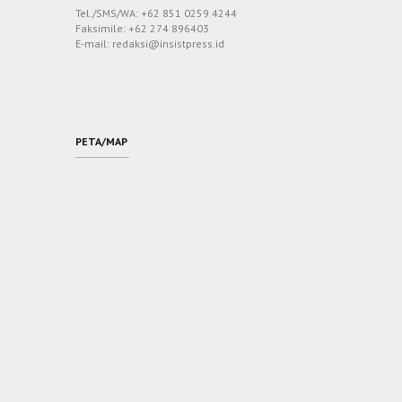
Tel./SMS/WA: +62 851 0259 4244
Faksimile: +62 274 896403
E-mail: redaksi@insistpress.id
PETA/MAP