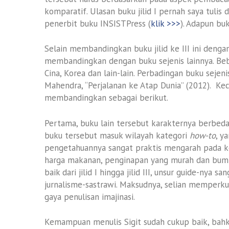
komparatif. Ulasan buku jilid I pernah saya tulis 
penerbit buku INSISTPress (
klik >>>
). Adapun buk
Selain membandingkan buku jilid ke III ini deng
membandingkan dengan buku sejenis lainnya. Be
Cina, Korea dan lain-lain. Perbadingan buku sejen
Mahendra, “Perjalanan ke Atap Dunia” (2012). Kec
membandingkan sebagai berikut.
Pertama, buku lain tersebut karakternya berbeda
buku tersebut masuk wilayah kategori
how-to
, y
pengetahuannya sangat praktis mengarah pada 
harga makanan, penginapan yang murah dan bumb
baik dari jilid I hingga jilid III, unsur guide-nya
jurnalisme-sastrawi. Maksudnya, selian memperkua
gaya penulisan imajinasi.
Kemampuan menulis Sigit sudah cukup baik, bahkan