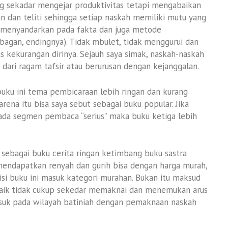
ang sekadar mengejar produktivitas tetapi mengabaikan
un dan teliti sehingga setiap naskah memiliki mutu yang
alu menyandarkan pada fakta dan juga metode
bagan, endingnya). Tidak mbulet, tidak menggurui dan
tas kekurangan dirinya. Sejauh saya simak, naskah-naskah
dari ragam tafsir atau berurusan dengan kejanggalan.
uku ini tema pembicaraan lebih ringan dan kurang
na itu bisa saya sebut sebagai buku popular. Jika
pada segmen pembaca “serius” maka buku ketiga lebih
 sebagai buku cerita ringan ketimbang buku sastra
 mendapatkan renyah dan gurih bisa dengan harga murah,
si buku ini masuk kategori murahan. Bukan itu maksud
baik tidak cukup sekedar memaknai dan menemukan arus
asuk pada wilayah batiniah dengan pemaknaan naskah