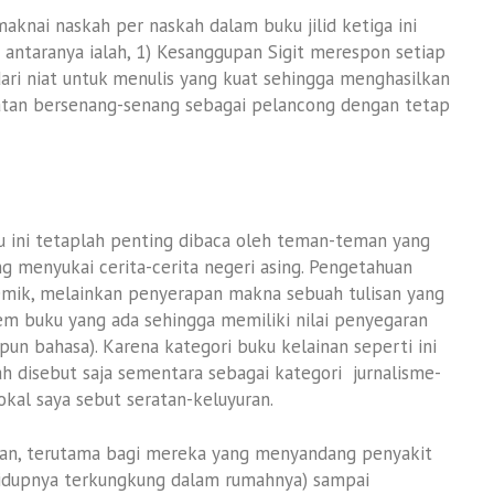
aknai naskah per naskah dalam buku jilid ketiga ini
i antaranya ialah, 1) Kesanggupan Sigit merespon setiap
 dari niat untuk menulis yang kuat sehingga menghasilkan
tan bersenang-senang sebagai pelancong dengan tetap
 ini tetaplah penting dibaca oleh teman-teman yang
ng menyukai cerita-cerita negeri asing. Pengetahuan
mik, melainkan penyerapan makna sebuah tulisan yang
kem buku yang ada sehingga memiliki nilai penyegaran
pun bahasa). Karena kategori buku kelainan seperti ini
ah disebut saja sementara sebagai kategori jurnalisme-
 lokal saya sebut seratan-keluyuran.
kan, terutama bagi mereka yang menyandang penyakit
idupnya terkungkung dalam rumahnya) sampai