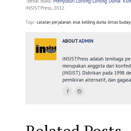
*Rehal buku:
Menyusuri Lorong-Lorong Dunia: Kump
INSISTPress, 2012.
Tags:
catatan perjalanan
,
esai
,
keliling dunia
,
lintas buday
ABOUT
ADMIN
INSISTPress adalah lembaga pe
merupakan anggota dari konfede
(INSIST). Didirikan pada 1998 
pemikiran alternatif, dan gagas
Related Posts