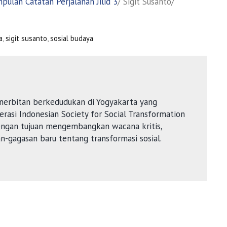
ulan Catatan Perjalanan Jilid 3
/ Sigit Susanto/
a
,
sigit susanto
,
sosial budaya
nerbitan berkedudukan di Yogyakarta yang
rasi Indonesian Society for Social Transformation
dengan tujuan mengembangkan wacana kritis,
an-gagasan baru tentang transformasi sosial.