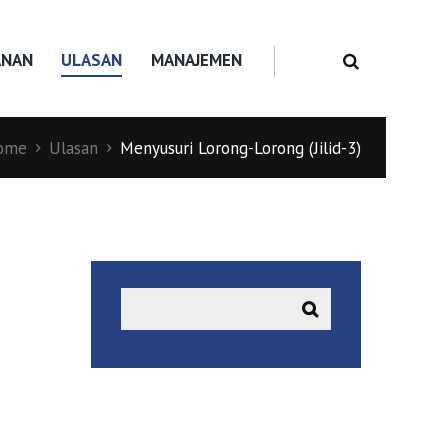
ANAN
ULASAN
MANAJEMEN
ome
Ulasan
Menyusuri Lorong-Lorong (Jilid-3)