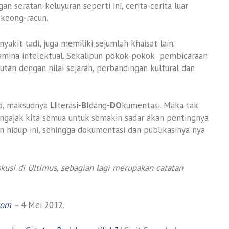
 seratan-keluyuran seperti ini, cerita-cerita luar
keong-racun.
akit tadi, juga memiliki sejumlah khaisat lain.
amina intelektual. Sekalipun pokok-pokok pembicaraan
utan dengan nilai sejarah, perbandingan kultural dan
do, maksudnya
LI
terasi-
BI
dang-
DO
kumentasi. Maka tak
ngajak kita semua untuk semakin sadar akan pentingnya
n hidup ini, sehingga dokumentasi dan publikasinya nya
skusi di Ultimus, sebagian lagi merupakan catatan
com
–
4 Mei 2012.