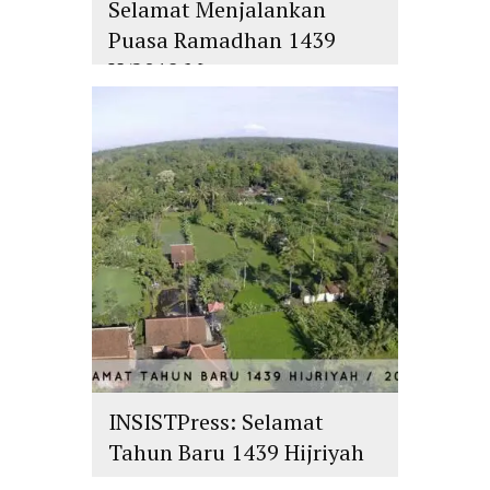
Selamat Menjalankan
Puasa Ramadhan 1439
H/2018 M
islam
,
PLURALISME
INSISTPress: Selamat
Tahun Baru 1439 Hijriyah
islam
,
PLURALISME