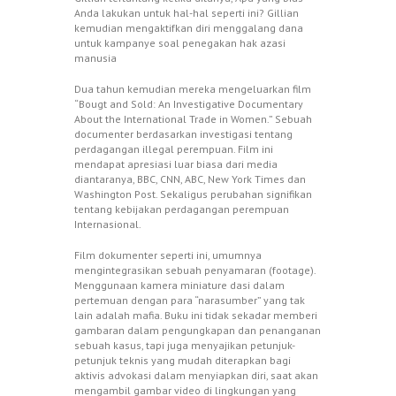
Anda lakukan untuk hal-hal seperti ini? Gillian
kemudian mengaktifkan diri menggalang dana
untuk kampanye soal penegakan hak azasi
manusia
Dua tahun kemudian mereka mengeluarkan film
“Bougt and Sold: An Investigative Documentary
About the International Trade in Women.” Sebuah
documenter berdasarkan investigasi tentang
perdagangan illegal perempuan. Film ini
mendapat apresiasi luar biasa dari media
diantaranya, BBC, CNN, ABC, New York Times dan
Washington Post. Sekaligus perubahan signifikan
tentang kebijakan perdagangan perempuan
Internasional.
Film dokumenter seperti ini, umumnya
mengintegrasikan sebuah penyamaran (footage).
Menggunaan kamera miniature dasi dalam
pertemuan dengan para “narasumber” yang tak
lain adalah mafia. Buku ini tidak sekadar memberi
gambaran dalam pengungkapan dan penanganan
sebuah kasus, tapi juga menyajikan petunjuk-
petunjuk teknis yang mudah diterapkan bagi
aktivis advokasi dalam menyiapkan diri, saat akan
mengambil gambar video di lingkungan yang