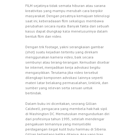
FILM sejatinya tidak semata hiburan atau sarana
kreativitas yang mampu merubah cara berpikir
masyarakat. Dengan pesatnya kemajuan teknologi
saat ini, keberadaaan film sekaligus membawa
perubahan secara nyata. Banyak fakta dari sebuah
kasus dapat diungkap kala menelusurinya dalam
bentuk film dan video.
Dengan trik footage, yakni serangkaian gambar
(shot) suatu kejadian tertentu yang direkam
menggunakan kamera video, baik secara
sembunyi atau terang-terangan. Kemudian disebar
ke internet, menjadikan kerja advokasi begitu
mengasyikkan. Terutama jika video tersebut
dilengkapi komponen advokasi lainnya seperti
materi latar belakang permasalahan, linklink, dan
sumber yang relevan serta seruan untuk
bertindak.
Dalam buku ini diceritakan, seorang Gillian
Caldwell, pengacara yang membela hak-hak sipil
di Washington DC. Memutuskan mengundurkan diri
dari profesinya tahun 1995, setelah mendengar
pengakuan temannya yang menyelidiki
perdagangan ilegal kulit bulu harimau di Siberia.
Gillian tertantang ketika ditanya, Apa yang bias