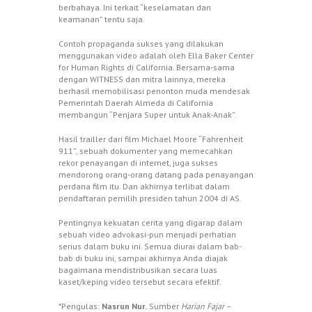
berbahaya. Ini terkait “keselamatan dan
keamanan” tentu saja.
Contoh propaganda sukses yang dilakukan
menggunakan video adalah oleh Ella Baker Center
for Human Rights di California. Bersama-sama
dengan WITNESS dan mitra lainnya, mereka
berhasil memobilisasi penonton muda mendesak
Pemerintah Daerah Almeda di California
membangun “Penjara Super untuk Anak-Anak”.
Hasil trailler dari film Michael Moore “Fahrenheit
911”, sebuah dokumenter yang memecahkan
rekor penayangan di internet, juga sukses
mendorong orang-orang datang pada penayangan
perdana film itu. Dan akhirnya terlibat dalam
pendaftaran pemilih presiden tahun 2004 di AS.
Pentingnya kekuatan cerita yang digarap dalam
sebuah video advokasi-pun menjadi perhatian
serius dalam buku ini. Semua diurai dalam bab-
bab di buku ini, sampai akhirnya Anda diajak
bagaimana mendistribusikan secara luas
kaset/keping video tersebut secara efektif.
*Pengulas:
Nasrun Nur.
Sumber
Harian Fajar –