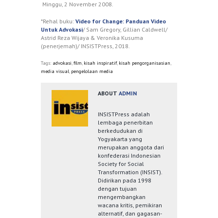
Minggu, 2 November 2008.
*Rehal buku:
Video for Change: Panduan Video
Untuk Advokasi
/ Sam Gregory, Gillian Caldwell/
Astrid Reza Wijaya & Veronika Kusuma
(penerjemah)/ INSISTPress, 2018.
Tags:
advokasi
,
film
,
kisah inspiratif
,
kisah pengorganisasian
,
media visual
,
pengelolaan media
ABOUT
ADMIN
INSISTPress adalah
lembaga penerbitan
berkedudukan di
Yogyakarta yang
merupakan anggota dari
konfederasi Indonesian
Society for Social
Transformation (INSIST).
Didirikan pada 1998
dengan tujuan
mengembangkan
wacana kritis, pemikiran
alternatif, dan gagasan-