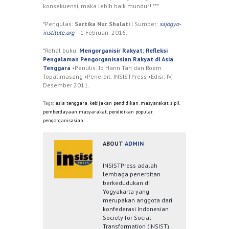
konsekuensi, maka lebih baik mundur! ***
*Pengulas:
Sartika Nur Shalati
| Sumber:
sajogyo-
institute.org
– 1 Februari 2016.
*Rehal buku:
Mengorganisir Rakyat: Refleksi
Pengalaman Pengorganisasian Rakyat di Asia
Tenggara
•Penulis: Jo Hann Tan dan Roem
Topatimasang •Penerbit: INSISTPress •Edisi: IV,
Desember 2011.
Tags:
asia tenggara
,
kebijakan pendidikan
,
masyarakat sipil
,
pemberdayaan masyarakat
,
pendidikan popular
,
pengorganisasian
ABOUT
ADMIN
INSISTPress adalah
lembaga penerbitan
berkedudukan di
Yogyakarta yang
merupakan anggota dari
konfederasi Indonesian
Society for Social
Transformation (INSIST).