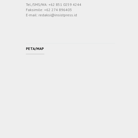
Tel./SMS/WA: +62 851 0259 4244
Faksimile: +62 274 896403
E-mail: redaksi@insistpress.id
PETA/MAP