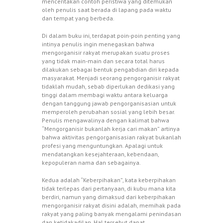
menceritakan contoh peristiwa yang ditemukan
oleh penulis saat berada di lapang pada waktu
dan tempat yang berbeda.
Di dalam buku ini, terdapat poin-poin penting yang
intinya penulis ingin menegaskan bahwa
mengorganisir rakyat merupakan suatu proses
yang tidak main-main dan secara total harus
dilakukan sebagai bentuk pengabdian diri kepada
masyarakat. Menjadi seorang pengorganisir rakyat
tidaklah mudah, sebab diperlukan dedikasi yang
tinggi dalam membagi waktu antara keluarga
dengan tanggung jawab pengorganisasian untuk
memperoleh perubahan sosial yang lebih besar.
Penulis mengawalinya dengan kalimat bahwa
“Mengorganisir bukanlah kerja cari makan” artinya
bahwa aktivitas pengorganisasian rakyat bukanlah
profesi yang menguntungkan. Apalagi untuk
mendatangkan kesejahteraan, kebendaan,
kepopuleran nama dan sebagainya.
Kedua adalah “Keberpihakan”, kata keberpihakan
tidak terlepas dari pertanyaan, di kubu mana kita
berdiri, namun yang dimaksud dari keberpihakan
mengorganisir rakyat disini adalah, memihak pada
rakyat yang paling banyak mengalami penindasan
dan ketidakadilan. Hal tersebut dapat