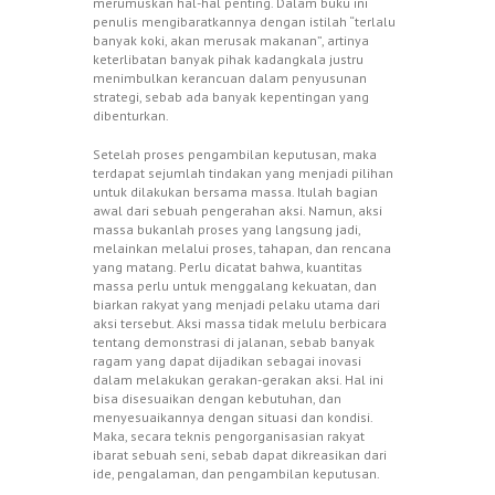
merumuskan hal-hal penting. Dalam buku ini
penulis mengibaratkannya dengan istilah “terlalu
banyak koki, akan merusak makanan”, artinya
keterlibatan banyak pihak kadangkala justru
menimbulkan kerancuan dalam penyusunan
strategi, sebab ada banyak kepentingan yang
dibenturkan.
Setelah proses pengambilan keputusan, maka
terdapat sejumlah tindakan yang menjadi pilihan
untuk dilakukan bersama massa. Itulah bagian
awal dari sebuah pengerahan aksi. Namun, aksi
massa bukanlah proses yang langsung jadi,
melainkan melalui proses, tahapan, dan rencana
yang matang. Perlu dicatat bahwa, kuantitas
massa perlu untuk menggalang kekuatan, dan
biarkan rakyat yang menjadi pelaku utama dari
aksi tersebut. Aksi massa tidak melulu berbicara
tentang demonstrasi di jalanan, sebab banyak
ragam yang dapat dijadikan sebagai inovasi
dalam melakukan gerakan-gerakan aksi. Hal ini
bisa disesuaikan dengan kebutuhan, dan
menyesuaikannya dengan situasi dan kondisi.
Maka, secara teknis pengorganisasian rakyat
ibarat sebuah seni, sebab dapat dikreasikan dari
ide, pengalaman, dan pengambilan keputusan.