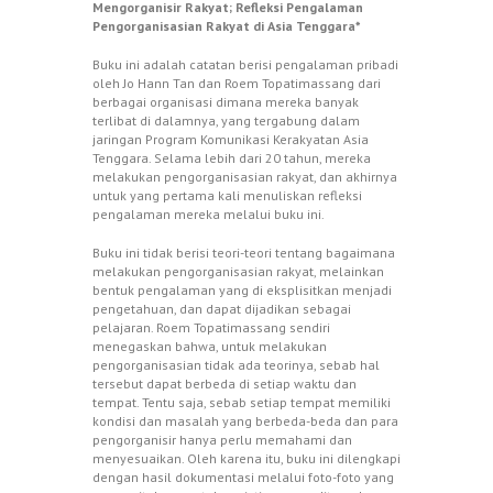
Mengorganisir Rakyat; Refleksi Pengalaman
Pengorganisasian Rakyat di Asia Tenggara*
Buku ini adalah catatan berisi pengalaman pribadi
oleh Jo Hann Tan dan Roem Topatimassang dari
berbagai organisasi dimana mereka banyak
terlibat di dalamnya, yang tergabung dalam
jaringan Program Komunikasi Kerakyatan Asia
Tenggara. Selama lebih dari 20 tahun, mereka
melakukan pengorganisasian rakyat, dan akhirnya
untuk yang pertama kali menuliskan refleksi
pengalaman mereka melalui buku ini.
Buku ini tidak berisi teori-teori tentang bagaimana
melakukan pengorganisasian rakyat, melainkan
bentuk pengalaman yang di eksplisitkan menjadi
pengetahuan, dan dapat dijadikan sebagai
pelajaran. Roem Topatimassang sendiri
menegaskan bahwa, untuk melakukan
pengorganisasian tidak ada teorinya, sebab hal
tersebut dapat berbeda di setiap waktu dan
tempat. Tentu saja, sebab setiap tempat memiliki
kondisi dan masalah yang berbeda-beda dan para
pengorganisir hanya perlu memahami dan
menyesuaikan. Oleh karena itu, buku ini dilengkapi
dengan hasil dokumentasi melalui foto-foto yang