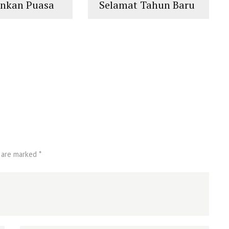
ankan Puasa
Selamat Tahun Baru
an 1439
1439 Hijriyah
islam
,
PLURALISME
 M
ALISME
 are marked *