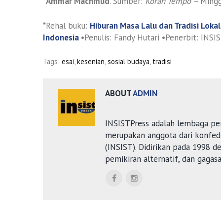
*
Ammar Machmud
. Sumber:
Koran Tempo –
Mingg
*Rehal buku:
Hiburan Masa Lalu dan Tradisi Lokal
Indonesia
•Penulis: Fandy Hutari •Penerbit: INSIST
Tags:
esai
,
kesenian
,
sosial budaya
,
tradisi
ABOUT
ADMIN
INSISTPress adalah lembaga pe
merupakan anggota dari konfede
(INSIST). Didirikan pada 1998 
pemikiran alternatif, dan gagas