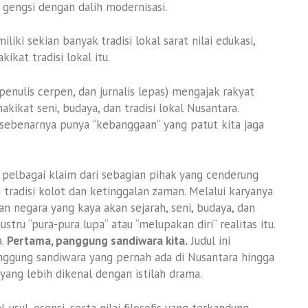
gengsi dengan dalih modernisasi.
iki sekian banyak tradisi lokal sarat nilai edukasi,
kikat tradisi lokal itu.
 penulis cerpen, dan jurnalis lepas) mengajak rakyat
ikat seni, budaya, dan tradisi lokal Nusantara.
a sebenarnya punya “kebanggaan“ yang patut kita jaga
pelbagai klaim dari sebagian pihak yang cenderung
tradisi kolot dan ketinggalan zaman. Melalui karyanya
 negara yang kaya akan sejarah, seni, budaya, dan
justru “pura-pura lupa“ atau “melupakan diri“ realitas itu.
a.
Pertama, panggung sandiwara kita.
Judul ini
ggung sandiwara yang pernah ada di Nusantara hingga
ang lebih dikenal dengan istilah drama.
-usul, esensi, serta nilai filosofis yang terkandung