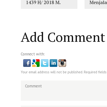
1439 H/ 2018 M.
Menjal
Mohon Maaf Lahir
Ramadh
dan Batin
H/2018
islam
,
PLURALISME
islam
,
PLUR
Add Comment
Connect with:
Your email address will not be published. Required fields