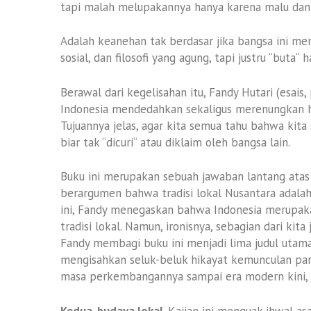
tapi malah melupakannya hanya karena malu dan 
Adalah keanehan tak berdasar jika bangsa ini memil
sosial, dan filosofi yang agung, tapi justru “buta“ ha
Berawal dari kegelisahan itu, Fandy Hutari (esais,
Indonesia mendedahkan sekaligus merenungkan hak
Tujuannya jelas, agar kita semua tahu bahwa kit
biar tak “dicuri“ atau diklaim oleh bangsa lain.
Buku ini merupakan sebuah jawaban lantang atas 
berargumen bahwa tradisi lokal Nusantara adalah 
ini, Fandy menegaskan bahwa Indonesia merupakan
tradisi lokal. Namun, ironisnya, sebagian dari kita 
Fandy membagi buku ini menjadi lima judul utam
mengisahkan seluk-beluk hikayat kemunculan pan
masa perkembangannya sampai era modern kini, y
Kedua, budaya lokal.
Kajian ini menguak ihwal asal