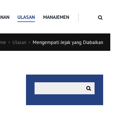
ANAN
ULASAN
MANAJEMEN
me
Ulasan
Mengempati Jejak yang Diabaikan