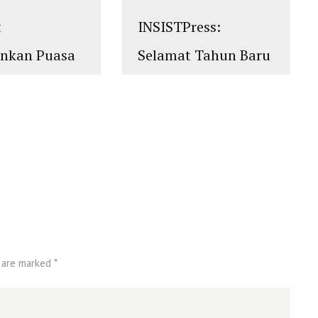
t
INSISTPress:
ankan Puasa
Selamat Tahun Baru
an 1439
1439 Hijriyah
islam
,
PLURALISME
 M
ALISME
 are marked *