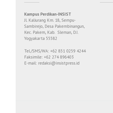
Kampus Perdikan-INSIST
Jl. Kaliurang Km. 18, Sempu-
Sambirejo, Desa Pakembinangun,
Kec. Pakem, Kab. Sleman, D.I.
Yogyakarta 55582
Tel./SMS/WA: +62 851 0259 4244
Faksimile: +62 274 896403
E-mail: redaksi@insistpress.id