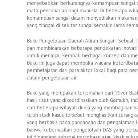
menyebabkan berkurangnya kemampuan sungai 
mata pencaharian bagi manusia. Di beberapa wilay
kemampuan sungai dalam menyediakan makanan, 
yang tinggal di sekitar sungai semakin lama sem
Buku Pengelolaan Daerah Aliran Sungai : Sebuah
dan membicarakan beberapa pendekatan inovatif t
untuk meninjau kembali berbagai konsep dan meto
Buku ini juga dapat membuka wacana keterlibatan
pembelajaran dari para aktor lokal bagi para pe
dalam pengelolaan air.
Buku yang merupakan terjemahan dari “River Ba
hasil riset yang dikoordinasikan oleh Gomukh, Ind
dari beberapa wilayah dunia yang membagikan ka
tujuh studi kasus tersebut menghasilkan serang
yang berbasis pada pandangan dan pengalaman lok
bahwa keberhasilan pengelolaan DAS yang berba
ini dipandang sebagai percobaan atau kisah sukses