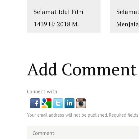
Selamat Idul Fitri
Selama
1439 H/ 2018 M.
Menjal
Mohon Maaf Lahir
Ramadh
dan Batin
H/2018
islam
,
PLURALISME
islam
,
PLUR
Add Comment
Connect with:
Your email address will not be published. Required fields