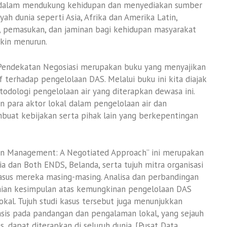
dalam mendukung kehidupan dan menyediakan sumber
ah dunia seperti Asia, Afrika dan Amerika Latin,
pemasukan, dan jaminan bagi kehidupan masyarakat
akin menurun.
 Pendekatan Negosiasi merupakan buku yang menyajikan
erhadap pengelolaan DAS. Melalui buku ini kita diajak
dologi pengelolaan air yang diterapkan dewasa ini.
 para aktor lokal dalam pengelolaan air dan
mbuat kebijakan serta pihak lain yang berkepentingan
sin Management: A Negotiated Approach” ini merupakan
ia dan Both ENDS, Belanda, serta tujuh mitra organisasi
sus mereka masing-masing. Analisa dan perbandingan
kaian kesimpulan atas kemungkinan pengelolaan DAS
al. Tujuh studi kasus tersebut juga menunjukkan
sis pada pandangan dan pengalaman lokal, yang sejauh
, dapat diterapkan di seluruh dunia. [Pusat Data