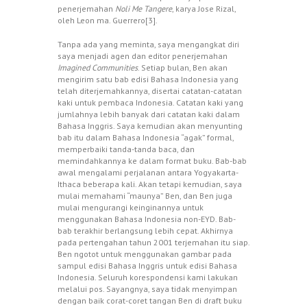
penerjemahan
Noli Me Tangere
, karya Jose Rizal,
oleh Leon ma. Guerrero[3].
Tanpa ada yang meminta, saya mengangkat diri
saya menjadi agen dan editor penerjemahan
Imagined Communities
. Setiap bulan, Ben akan
mengirim satu bab edisi Bahasa Indonesia yang
telah diterjemahkannya, disertai catatan-catatan
kaki untuk pembaca Indonesia. Catatan kaki yang
jumlahnya lebih banyak dari catatan kaki dalam
Bahasa Inggris. Saya kemudian akan menyunting
bab itu dalam Bahasa Indonesia “agak” formal,
memperbaiki tanda-tanda baca, dan
memindahkannya ke dalam format buku. Bab-bab
awal mengalami perjalanan antara Yogyakarta-
Ithaca beberapa kali. Akan tetapi kemudian, saya
mulai memahami “maunya” Ben, dan Ben juga
mulai mengurangi keinginannya untuk
menggunakan Bahasa Indonesia non-EYD. Bab-
bab terakhir berlangsung lebih cepat. Akhirnya
pada pertengahan tahun 2001 terjemahan itu siap.
Ben ngotot untuk menggunakan gambar pada
sampul edisi Bahasa Inggris untuk edisi Bahasa
Indonesia. Seluruh korespondensi kami lakukan
melalui pos. Sayangnya, saya tidak menyimpan
dengan baik corat-coret tangan Ben di draft buku