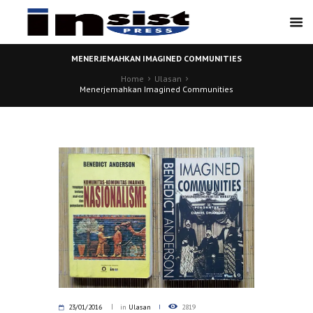
MENERJEMAHKAN IMAGINED COMMUNITIES
Home
Ulasan
Menerjemahkan Imagined Communities
23/01/2016
in
Ulasan
2819