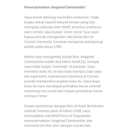
Menerjemahkan
Imagined Communities*
Saya boleh dibilang murid Ben Anderson. Tidak
begitu dekat seperti banyak teman yang lain.
mengutip obituary John Wolff, emeritus professor
dari Cornell, saya bukan “inner circle”-nya. saya
hanya pernah mengambil satu kelas Ben di
Cornell University. Seminar mengenai antropologi
politik pada tahun 1985.
Ketika saya mengambil kuliah Ben,
Imagined
Communities
sudah dua tahun terbit [1]. Seingat
saya tidak begitu “meledak” di pasaran. Saya
membeli buku itu di toko buku kampus, tapi saya
tak ingat kami, mahasiswa Indonesia di Cornell,
pernah memperbincangkan buku itu. Saya duga
buku itu baru mendapat perhatian besar setelah
runtuhnya Uni soviet dan terjadi perubahan besar
di Eropa Timur.
Dalam pertemuan dengan Ben di Hotel Borobudur
setelah Suharto jatuh di tahun 1998, saya
menyatakan niat INSISTress di Yogyakarta
menerjemahkan
Imagined Communities
, dan
meminta izin Ben. Ben dengan murah hati