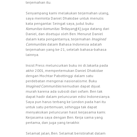
terjemahan itu.
Senyampang kami melakukan terjemahan ulang,
saya meminta Daniel Dhakidae untuk menulis
kata pengantar. Seingat saya, judul buku
Komunitas-komunitas Terbayang
[4] juga datang dari
Daniel, dan disetujui oleh Ben. Menurut Daniel
dalam kata pengantarnya, terjemahan
Imagined
Communities
dalam Bahasa Indonesia adalah
terjemahan yang ke-21, setelah bahasa-bahasa
lainnya.
Insist Press meluncurkan buku ini di Jakarta pada
akhir 2001, mempertemukan Daniel Dhakidae
dengan Mochtar Pabottinggi dalam satu
perdebatan mengenai nasionalisme. Buku
Imagined Communities
kemudian dapat dijual
murah karena ada subsidi dari oxfam. Ben tak
dapat hadir dalam peluncuran edisi Indonesianya.
Saya pun harus terbang ke London pada hari itu
untuk satu pertemuan, sehingga tak dapat
menyaksikan peluncuran hasil kerjasama kami.
Kerjasama saya dengan Ben. Kerja sama yang
pertama, dan juga yang terakhir.
Selamat jalan, Ben. Selamat beristirahat dalam