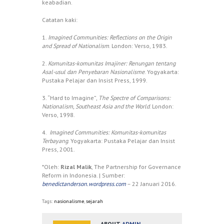
keabadian.
Catatan kaki:
1.
Imagined Communities: Reflections on the Origin
and Spread of Nationalism
. London: Verso, 1983.
2.
Komunitas-komunitas Imajiner: Renungan tentang
Asal-usul dan Penyebaran Nasionalisme
. Yogyakarta:
Pustaka Pelajar dan Insist Press, 1999.
3. “Hard to Imagine”,
The Spectre of Comparisons:
Nationalism, Southeast Asia and the World
. London:
Verso, 1998.
4.
Imagined Communities: Komunitas-komunitas
Terbayang
. Yogyakarta: Pustaka Pelajar dan Insist
Press, 2001.
*Oleh:
Rizal Malik
, The Partnership for Governance
Reform in Indonesia. | Sumber:
benedictanderson.wordpress.com
– 22 Januari 2016.
Tags:
nasionalisme
,
sejarah
ABOUT
ADMIN