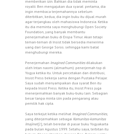
memberikan izin. Bahkan dia tidak meminta
royalti. Ben mengajukan dua syarat: pertama, dia
ingin membaca terjemahannya sebelum
diterbitkan; kedua, dia ingin buku itu dijual murah
agar terjangkau oleh mahasiswa Indonesia. Ketika
itu dia meminta saya menghubungi Open Society
Foundation, yang banyak membantu
penerjemahan buku di Eropa Timur. Akan tetapi
teman-teman di Insist tidak bersedia menerima
uang dari George Soros. sehingga kami batal
menghubungi mereka.
Penerjemahan
Imagined Communities
dilakukan
oleh Intan naomi (almarhum). penerjemah top di
Yogya ketika itu. Untuk percetakan dan distribusi,
Insist Press bekerja sama dengan Pustaka Pelajar.
Saya sudah menyampaikan dua syarat Ben itu
kepada Insist Press. Ketika itu, Insist Press juga
menerjemahkan banyak buku-buku lain. Sebagian
besar tanpa minta izin pada pengarang atau
pemilik hak cipta.
Saya terkejut ketika melihat
Imagined Communities
,
yang diterjemahkan sebagai
Komunitas-komunitas
Imajiner
[2], telah beredar di pasar buku Yogyakarta
pada bulan Agustus 1999. Setahu saya, terbitan itu