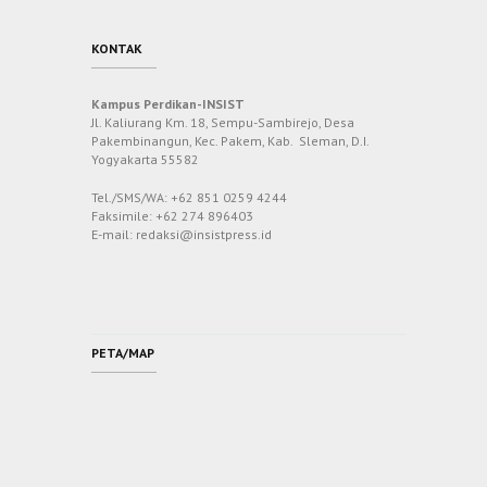
KONTAK
Kampus Perdikan-INSIST
Jl. Kaliurang Km. 18, Sempu-Sambirejo, Desa
Pakembinangun, Kec. Pakem, Kab. Sleman, D.I.
Yogyakarta 55582
Tel./SMS/WA: +62 851 0259 4244
Faksimile: +62 274 896403
E-mail: redaksi@insistpress.id
PETA/MAP