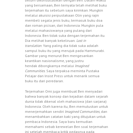
belum dikonsultasikan dengan Ben. Dalam waktu
yang bersamaan, Ben ternyata telah melihat buku
terjemahan itu sebelum saya kirimkan. Mungkin
melalui akuisisi perpustakaan Olin yang rajin
membeli segala jenis buku, termasuk buku doa
dan roman picisan, dari Indonesia. Mungkin pula
melalui mahasiswanya yang pulang dari
Indonesia. Ben tidak suka dengan terjemahan itu.
Dia melihat banyak kekeliruan.
Lost in
translation
. Yang paling dia tidak suka adalah
sampul buku itu yang merujuk pada Hammurabi.
Gambar yang menurut Ben mengesankan
keantikan nasionalisme, yang justru
hendak dibongkarnya melalui
Imagined
Communities
. Saya terpaksa meminta Pustaka
Pelajar dan Insist Press untuk menarik semua
buku itu dari peredaran.
Terjemahan Omi juga membuat Ben menyadari
bahwa banyak konsep dan kejadian dalam sejarah
dunia tidak dikenal oleh mahasiswa (dan sarjana)
Indonesia. Oleh karena itu, Ben memutuskan untuk
menerjemahkan sendiri
Imagined Communities
, dan
menambahkan catatan kaki yang ditujukan untuk
pembaca Indonesia. Saya baru kemudian
memahami sebab kerewelan Ben soal terjemahan
ini setelah membaca kritik pedasnya pada