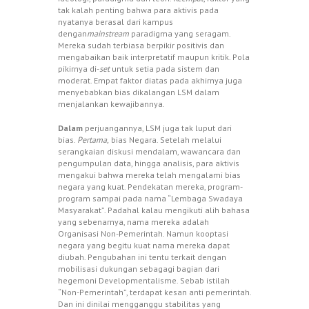
tak kalah penting bahwa para aktivis pada
nyatanya berasal dari kampus
dengan
mainstream
paradigma yang seragam.
Mereka sudah terbiasa berpikir positivis dan
mengabaikan baik interpretatif maupun kritik. Pola
pikirnya di-
set
untuk setia pada sistem dan
moderat. Empat faktor diatas pada akhirnya juga
menyebabkan bias dikalangan LSM dalam
menjalankan kewajibannya.
Dalam
perjuangannya, LSM juga tak luput dari
bias.
Pertama,
bias Negara. Setelah melalui
serangkaian diskusi mendalam, wawancara dan
pengumpulan data, hingga analisis, para aktivis
mengakui bahwa mereka telah mengalami bias
negara yang kuat. Pendekatan mereka, program-
program sampai pada nama “Lembaga Swadaya
Masyarakat”. Padahal kalau mengikuti alih bahasa
yang sebenarnya, nama mereka adalah
Organisasi Non-Pemerintah. Namun kooptasi
negara yang begitu kuat nama mereka dapat
diubah. Pengubahan ini tentu terkait dengan
mobilisasi dukungan sebagagi bagian dari
hegemoni Developmentalisme. Sebab istilah
“Non-Pemerintah”, terdapat kesan anti pemerintah.
Dan ini dinilai mengganggu stabilitas yang