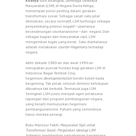
Kiranya
sulit disangkal, Lembaga Swadaya
Masyarakat (LSM) di Negara Dunia Ketiga,
menempati posisi penting dalam gerakan
transformasi sosial. Sebagai salah satu pilar
demokrasi, secara normatif, LSM berfungsi sebagai
penyeimbang potensi negatif—utamanya
kecenderungan otoritarianisme—dari negara. Dan
sebagai bagian dari masyarakat sipil, LSM
mengemban tugas yang berat. Satu diantaranya
adalah melakukan
counter-Hegemony
terhadap
negara.
Akhir dekade 1980-an dan awal 1990-an
merupakan puncak frustasi bagi gerakan LSM di
Indonesia. Bagai Tembok Cina,
hegemoni
developmentalism
berdiri kokoh tiada
bergeming. Tak pelak, seluruh dimensi kehidupan
dibuatnya tak berkutik. Termasuk juga LSM.
Seringkali LSM justru menjadi agen pelaksana
lapangan dari program pembangunan negara,
yang berarti memuluskan hegemoni
pembangunanisme. Paham yang semestinya
harus mereka perangi.
Buku Mansour Fakih,
Masyarakat Sipil untuk
Transformasi Sosial: Pergolakan Ideologi LSM
Indonesia,
memberikan pemahaman bagaimana