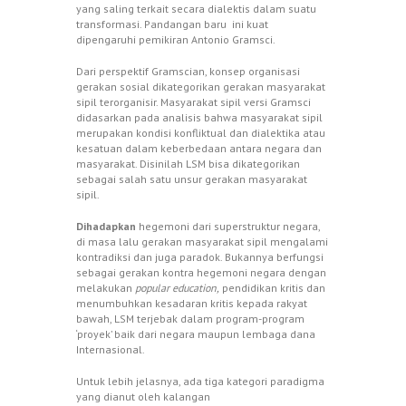
yang saling terkait secara dialektis dalam suatu
transformasi. Pandangan baru ini kuat
dipengaruhi pemikiran Antonio Gramsci.
Dari perspektif Gramscian, konsep organisasi
gerakan sosial dikategorikan gerakan masyarakat
sipil terorganisir. Masyarakat sipil versi Gramsci
didasarkan pada analisis bahwa masyarakat sipil
merupakan kondisi konfliktual dan dialektika atau
kesatuan dalam keberbedaan antara negara dan
masyarakat. Disinilah LSM bisa dikategorikan
sebagai salah satu unsur gerakan masyarakat
sipil.
Dihadapkan
hegemoni dari superstruktur negara,
di masa lalu gerakan masyarakat sipil mengalami
kontradiksi dan juga paradok. Bukannya berfungsi
sebagai gerakan kontra hegemoni negara dengan
melakukan
popular education,
pendidikan kritis dan
menumbuhkan kesadaran kritis kepada rakyat
bawah, LSM terjebak dalam program-program
‘proyek’ baik dari negara maupun lembaga dana
Internasional.
Untuk lebih jelasnya, ada tiga kategori paradigma
yang dianut oleh kalangan