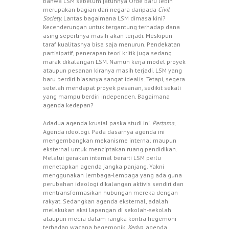
bahwa LSM sebelum jatuhnya Orde Baru lebih
merupakan bagian dari negara daripada
Civil
Society.
Lantas bagaimana LSM dimasa kini?
Kecenderungan untuk tergantung terhadap dana
asing sepertinya masih akan terjadi. Meskipun
taraf kualitasnya bisa saja menurun. Pendekatan
partisipatif, penerapan teori kritik juga sedang
marak dikalangan LSM. Namun kerja model proyek
ataupun pesanan kiranya masih terjadi. LSM yang
baru berdiri biasanya sangat idealis. Tetapi, segera
setelah mendapat proyek pesanan, sedikit sekali
yang mampu berdiri independen. Bagaimana
agenda kedepan?
Adadua agenda krusial paska studi ini.
Pertama
,
Agenda ideologi. Pada dasarnya agenda ini
mengembangkan mekanisme internal maupun
eksternal untuk menciptakan ruang pendidikan.
Melalui gerakan internal berarti LSM perlu
menetapkan agenda jangka panjang. Yakni
menggunakan lembaga-lembaga yang ada guna
perubahan ideologi dikalangan aktivis sendiri dan
mentransformasikan hubungan mereka dengan
rakyat. Sedangkan agenda eksternal, adalah
melakukan aksi lapangan di sekolah-sekolah
ataupun media dalam rangka kontra hegemoni
terhadap wacana hegemonik.
Kedua
, agenda