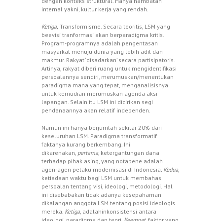
dengan konteks struktural. Hanya hambatan
internal yakni, kultur kerja yang rendah.
Ketiga,
Transformisme. Secara teoritis, LSM yang
beevisi tranformasi akan berparadigma kritis.
Program-programnya adalah pengentasan
masyarkat menuju dunia yang lebih adil dan
makmur. Rakyat ‘disadarkan’ secara partisipatoris.
Artinya, rakyat diberi ruang untuk mengidentifikasi
persoalannya sendiri, merumuskan/menentukan
paradigma mana yang tepat, menganalisisnya
untuk kemudian merumuskan agenda aksi
lapangan. Selain itu LSM ini dicirikan segi
pendanaannya akan relatif independen.
Namun ini hanya berjumlah sekitar 20% dari
keseluruhan LSM. Paradigma transformatif
faktanya kurang berkembang. Ini
dikarenakan,
pertama
, ketergantungan dana
terhadap pihak asing, yang notabene adalah
agen-agen pelaku modernisasi di Indonesia
. Kedua
,
ketiadaan waktu bagi LSM untuk membahas
persoalan tentang visi, ideologi, metodologi. Hal
ini disebabakan tidak adanya kesepahaman
dikalangan anggota LSM tentang posisi ideologis
mereka.
Ketiga
, adalahinkonsistensi antara
ideologi, paradigma dan teori.
Keempat
, faktor yang