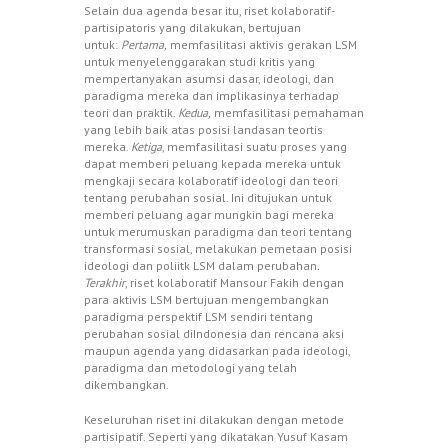
Selain dua agenda besar itu, riset kolaboratif-
partisipatoris yang dilakukan, bertujuan
untuk:
Pertama,
memfasilitasi aktivis gerakan LSM
untuk menyelenggarakan studi kritis yang
mempertanyakan asumsi dasar, ideologi, dan
paradigma mereka dan implikasinya terhadap
teori dan praktik.
Kedua,
memfasilitasi pemahaman
yang lebih baik atas posisi landasan teortis
mereka.
Ketiga
, memfasilitasi suatu proses yang
dapat memberi peluang kepada mereka untuk
mengkaji secara kolaboratif ideologi dan teori
tentang perubahan sosial. Ini ditujukan untuk
memberi peluang agar mungkin bagi mereka
untuk merumuskan paradigma dan teori tentang
transformasi sosial, melakukan pemetaan posisi
ideologi dan poliitk LSM dalam perubahan
.
Terakhir
, riset kolaboratif Mansour Fakih dengan
para aktivis LSM bertujuan mengembangkan
paradigma perspektif LSM sendiri tentang
perubahan sosial diIndonesia dan rencana aksi
maupun agenda yang didasarkan pada ideologi,
paradigma dan metodologi yang telah
dikembangkan.
Keseluruhan riset ini dilakukan dengan metode
partisipatif. Seperti yang dikatakan Yusuf Kasam