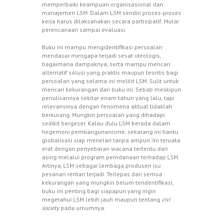
memperbaiki keampuan organisasional dan
manajemen LSM. Dalam LSM sendiri proses-proses
kerja harus dilaksanakan secara partisipatif. Mulai
perencanaan sampai evaluasi.
Buku
ini mampu mengidentifikasi persoalan
mendasar mengapa terjadi sesat ideologis,
bagaimana dampaknya, serta mampu mencari
alternatif solusi yang praktis maupun teoritis bagi
persoalan yang selama ini melilit LSM. Sulit untuk
mencari kekurangan dari buku ini. Sebab meskipun
penulisannya sekitar enam tahun yang lalu, tapi
relevansinya dengan fenomena aktual tidaklah
berkurang. Mungkin persoalan yang dihadapi
sedikit bergeser. Kalau dulu LSM berada dalam
hegemoni pembangunanisme, sekarang ini hantu
globalisasi siap menelan tanpa ampun. Ini teruata
erat dengan penyebaran wacana tertentu dari
asing melalui program perndanaan terhadap LSM.
Artinya, LSM sebagai lembaga produsen isu
pesanan rentan terjadi. Terlepas dari semua
kekurangan yang mungkin belum teridentifikasi,
buku ini penting bagi siapapun yang ingin
megetahui LSM lebih jauh maupun tentang
civi
society
pada umumnya.