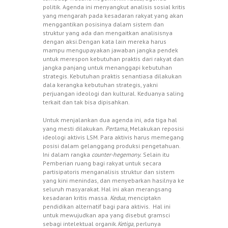
politik. Agenda ini menyangkut analisis sosial kritis
yang mengarah pada kesadaran rakyat yang akan
menggantikan posisinya dalam sistem dan
struktur yang ada dan mengaitkan analisisnya
dengan aksi.Dengan kata lain mereka harus
mampu mengupayakan jawaban jangka pendek
untuk merespon kebutuhan praktis dari rakyat dan
jangka panjang untuk menanggapi kebutuhan
strategis. Kebutuhan praktis senantiasa dilakukan
dala kerangka kebutuhan strategis, yakni
perjuangan ideologi dan kultural. Keduanya saling
terkait dan tak bisa dipisahkan.
Untuk menjalankan dua agenda ini, ada tiga hal
yang mesti dilakukan.
Pertama,
Melakukan reposisi
ideologi aktivis LSM. Para aktivis harus memegang
posisi dalam gelanggang produksi pengetahuan.
Ini dalam rangka
counter-hegemony.
Selain itu
Pemberian ruang bagi rakyat untuk secara
partisipatoris menganalisis struktur dan sistem
yang kini menindas, dan menyebarkan hasilnya ke
seluruh masyarakat. Hal ini akan merangsang
kesadaran kritis massa.
Kedua
, menciptakn
pendidikan alternatif bagi para aktivis. Hal ini
untuk mewujudkan apa yang disebut gramsci
sebagi intelektual organik.
Ketiga
, perlunya