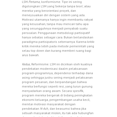
LSM.
Pertama,
konformisme. Tipe ini sering
digolongkan LSM yang ‘bekerja tanpa teori’, atau
mereka yang berorientasi proyek, dan
meneysuaikan diri dengan sistem yang ada.
Motivasi utamanya hanya ingin membantu rakyat
yang kesusahan, tanpa mau mencari tahu apa
yang sesungguhnya menjadi penyabab suatu
persoalan. Penggunaan metodologi partisipatif
hanya sebatas sebagai cara. Bukan berlandaskan
paradigma partisipatoris sebenarnya. Karena kritik-
kritik mereka lebih pada metode pemerintah yang
selau top down dan kurang memberi ruang bagi
arus bawah.
Kedua,
Reformisme. LSM ini dicirikan oleh kuatnya
pendekatan modernisasi daalm pelaksanaan
program-programnya, dependensi terhadap dana
asing sehingga justru sering menjadi pelaksanan
program pesanan, dan berpandangan bahwa
mereka berfungsi seperti resi, yang turun gunung
menyadarkan orang awam. Secara spesifik,
program mereka bergerak di bidang peningkatan
ekonomi keluarga, pengembangan usaha kecil,
menilai motivasi masyarakat dengan
pendekatan
N-Ach,
dan beasumsi bahwa jika
sebuah masyarakat miskin, itu tak ada hubungfan