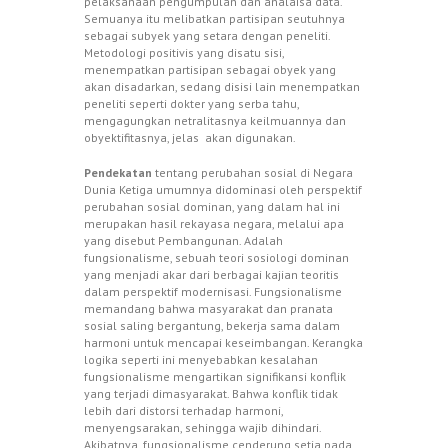
pelaksanaan pengumpulan dan analaisa data.
Semuanya itu melibatkan partisipan seutuhnya
sebagai subyek yang setara dengan peneliti.
Metodologi positivis yang disatu sisi,
menempatkan partisipan sebagai obyek yang
akan disadarkan, sedang disisi lain menempatkan
peneliti seperti dokter yang serba tahu,
mengagungkan netralitasnya keilmuannya dan
obyektifitasnya, jelas akan digunakan.
Pendekatan
tentang perubahan sosial di Negara
Dunia Ketiga umumnya didominasi oleh perspektif
perubahan sosial dominan, yang dalam hal ini
merupakan hasil rekayasa negara, melalui apa
yang disebut Pembangunan. Adalah
fungsionalisme, sebuah teori sosiologi dominan
yang menjadi akar dari berbagai kajian teoritis
dalam perspektif modernisasi. Fungsionalisme
memandang bahwa masyarakat dan pranata
sosial saling bergantung, bekerja sama dalam
harmoni untuk mencapai keseimbangan. Kerangka
logika seperti ini menyebabkan kesalahan
fungsionalisme mengartikan signifikansi konflik
yang terjadi dimasyarakat. Bahwa konflik tidak
lebih dari distorsi terhadap harmoni,
menyengsarakan, sehingga wajib dihindari.
Akibatnya, fungsionalisme cenderung setia pada