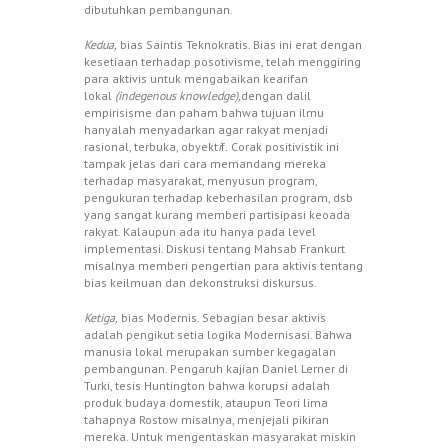
dibutuhkan pembangunan.
Kedua,
bias Saintis Teknokratis. Bias ini erat dengan
kesetiaan terhadap posotivisme, telah menggiring
para aktivis untuk mengabaikan kearifan
lokal
(indegenous knowledge),
dengan dalil
empirisisme dan paham bahwa tujuan ilmu
hanyalah menyadarkan agar rakyat menjadi
rasional, terbuka, obyekt
i
f
.
Corak positivistik ini
tampak jelas dari cara memandang mereka
terhadap masyarakat, menyusun program,
pengukuran terhadap keberhasilan program, dsb
yang sangat kurang memberi partisipasi keoada
rakyat. Kalaupun ada itu hanya pada level
implementasi. Diskusi tentang Mahsab Frankurt
misalnya memberi pengertian para aktivis tentang
bias keilmuan dan dekonstruksi diskursus.
Ketiga,
bias Modernis. Sebagian besar aktivis
adalah pengikut setia logika Modernisasi. Bahwa
manusia lokal merupakan sumber kegagalan
pembangunan. Pengaruh kajian Daniel Lerner di
Turki, tesis Huntington bahwa korupsi adalah
produk budaya domestik, ataupun Teori lima
tahapnya Rostow misalnya, menjejali pikiran
mereka. Untuk mengentaskan masyarakat miskin