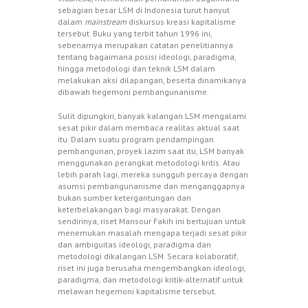
sebagian besar LSM di Indonesia turut hanyut
dalam
mainstream
diskursus kreasi kapitalisme
tersebut. Buku yang terbit tahun 1996 ini,
sebenarnya merupakan catatan penelitiannya
tentang bagaimana posisi ideologi, paradigma,
hingga metodologi dan teknik LSM dalam
melakukan aksi dilapangan, beserta dinamikanya
dibawah hegemoni pembangunanisme.
Sulit dipungkiri, banyak kalangan LSM mengalami
sesat pikir dalam membaca realitas aktual saat
itu. Dalam suatu program pendampingan
pembangunan, proyek lazim saat itu, LSM banyak
menggunakan perangkat metodologi kritis. Atau
lebih parah lagi, mereka sungguh percaya dengan
asumsi pembangunanisme dan menganggapnya
bukan sumber ketergantungan dan
keterbelakangan bagi masyarakat. Dengan
sendirinya, riset Mansour Fakih ini bertujuan untuk
menemukan masalah mengapa terjadi sesat pikir
dan ambiguitas ideologi, paradigma dan
metodologi dikalangan LSM. Secara kolaboratif,
riset ini juga berusaha mengembangkan ideologi,
paradigma, dan metodologi kritik-alternatif untuk
melawan hegemoni kapitalisme tersebut.