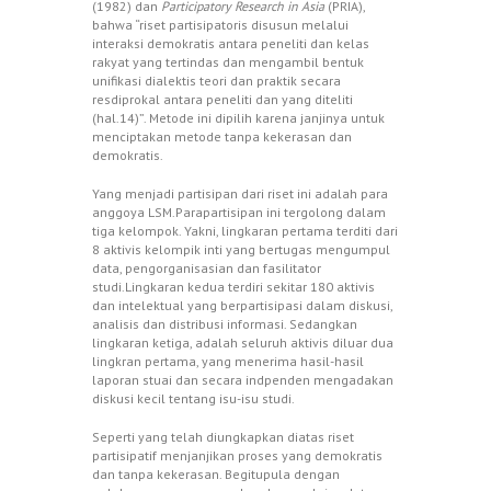
(1982) dan
Participatory Research in Asia
(PRIA),
bahwa “riset partisipatoris disusun melalui
interaksi demokratis antara peneliti dan kelas
rakyat yang tertindas dan mengambil bentuk
unifikasi dialektis teori dan praktik secara
resdiprokal antara peneliti dan yang diteliti
(hal.14)”. Metode ini dipilih karena janjinya untuk
menciptakan metode tanpa kekerasan dan
demokratis.
Yang menjadi partisipan dari riset ini adalah para
anggoya LSM.Parapartisipan ini tergolong dalam
tiga kelompok. Yakni, lingkaran pertama terditi dari
8 aktivis kelompik inti yang bertugas mengumpul
data, pengorganisasian dan fasilitator
studi.Lingkaran kedua terdiri sekitar 180 aktivis
dan intelektual yang berpartisipasi dalam diskusi,
analisis dan distribusi informasi. Sedangkan
lingkaran ketiga, adalah seluruh aktivis diluar dua
lingkran pertama, yang menerima hasil-hasil
laporan stuai dan secara indpenden mengadakan
diskusi kecil tentang isu-isu studi.
Seperti yang telah diungkapkan diatas riset
partisipatif menjanjikan proses yang demokratis
dan tanpa kekerasan. Begitupula dengan