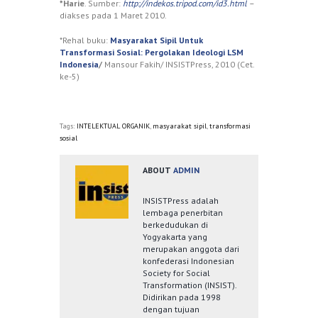
*
Harie
. Sumber:
http://indekos.tripod.com/id3.html
–
diakses pada 1 Maret 2010.
*Rehal buku:
Masyarakat Sipil Untuk
Transformasi Sosial: Pergolakan Ideologi LSM
Indonesia
/
Mansour Fakih/ INSISTPress, 2010 (Cet.
ke-5)
Tags:
INTELEKTUAL ORGANIK
,
masyarakat sipil
,
transformasi
sosial
ABOUT
ADMIN
INSISTPress adalah
lembaga penerbitan
berkedudukan di
Yogyakarta yang
merupakan anggota dari
konfederasi Indonesian
Society for Social
Transformation (INSIST).
Didirikan pada 1998
dengan tujuan