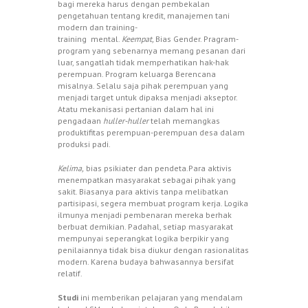
bagi mereka harus dengan pembekalan
pengetahuan tentang kredit, manajemen tani
modern dan training-
training mental.
Keempat,
Bias Gender. Pragram-
program yang sebenarnya memang pesanan dari
luar, sangatlah tidak memperhatikan hak-hak
perempuan. Program keluarga Berencana
misalnya. Selalu saja pihak perempuan yang
menjadi target untuk dipaksa menjadi akseptor.
Atatu mekanisasi pertanian dalam hal ini
pengadaan
huller-huller
telah memangkas
produktifitas perempuan-perempuan desa dalam
produksi padi.
Kelima,
bias psikiater dan pendeta.Para aktivis
menempatkan masyarakat sebagai pihak yang
sakit. Biasanya para aktivis tanpa melibatkan
partisipasi, segera membuat program kerja. Logika
ilmunya menjadi pembenaran mereka berhak
berbuat demikian. Padahal, setiap masyarakat
mempunyai seperangkat logika berpikir yang
penilaiannya tidak bisa diukur dengan rasionalitas
modern. Karena budaya bahwasannya bersifat
relatif.
Studi
ini memberikan pelajaran yang mendalam