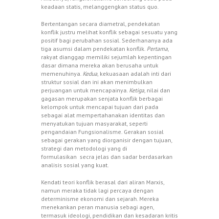
keadaan statis, melanggengkan status quo.
Bertentangan secara diametral, pendekatan
konflik justru melihat konflik sebagai sesuatu yang
positif bagi perubahan sosial. Sederhananya ada
tiga asumsi dalam pendekatan konflik.
Pertama
,
rakyat dianggap memiliki sejumlah kepentingan
dasar dimana mereka akan berusaha untuk
memenuhinya.
Kedua
, kekuasaan adalah inti dari
struktur sosial dan ini akan menimbulkan
perjuangan untuk mencapainya.
Ketiga
, nilai dan
gagasan merupakan senjata konflik berbagai
kelompok untuk mencapai tujuan dari pada
sebagai alat mempertahanakan identitas dan
menyatukan tujuan masyarakat, seperti
pengandaian Fungsionalisme. Gerakan sosial
sebagai gerakan yang diorganisir dengan tujuan,
strategi dan metodologi yang di
formulasikan secra jelas dan sadar berdasarkan
analisis sosial yang kuat.
Kendati teori konflik berasal dari aliran Marxis,
namun meraka tidak lagi percaya dengan
determinisme ekonomi dan sejarah. Mereka
menekankan peran manusia sebagi agen,
termasuk ideologi, pendidikan dan kesadaran kritis