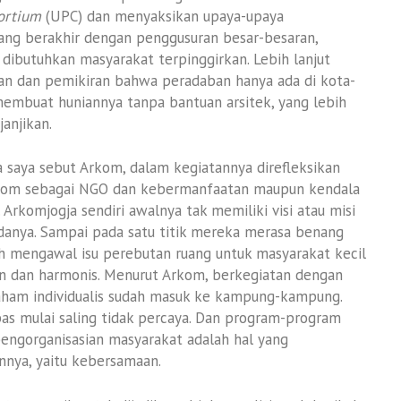
ortium
(UPC) dan menyaksikan upaya-upaya
ang berakhir dengan penggusuran besar-besaran,
 dibutuhkan masyarakat terpinggirkan. Lebih lanjut
kan dan pemikiran bahwa peradaban hanya ada di kota-
membuat huniannya tanpa bantuan arsitek, yang lebih
anjikan.
a saya sebut Arkom, dalam kegiatannya direfleksikan
 Arkom sebagai NGO dan kebermanfaatan maupun kendala
i. Arkomjogja sendiri awalnya tak memiliki visi atau misi
danya. Sampai pada satu titik mereka merasa benang
h mengawal isu perebutan ruang untuk masyarakat kecil
 dan harmonis. Menurut Arkom, berkegiatan dengan
ham individualis sudah masuk ke kampung-kampung.
bas mulai saling tidak percaya. Dan program-program
pengorganisasian masyarakat adalah hal yang
nya, yaitu kebersamaan.