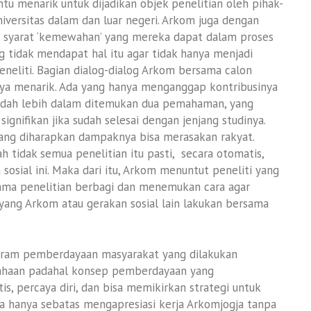
ntu menarik untuk dijadikan objek penelitian oleh pihak-
niversitas dalam dan luar negeri. Arkom juga dengan
 syarat ‘kemewahan’ yang mereka dapat dalam proses
g tidak mendapat hal itu agar tidak hanya menjadi
neliti. Bagian dialog-dialog Arkom bersama calon
t saya menarik. Ada yang hanya menganggap kontribusinya
dibedah lebih dalam ditemukan dua pemahaman, yang
nifikan jika sudah selesai dengan jenjang studinya.
yang diharapkan dampaknya bisa merasakan rakyat.
h tidak semua penelitian itu pasti, secara otomatis,
sosial ini. Maka dari itu, Arkom menuntut peneliti yang
elama penelitian berbagi dan menemukan cara agar
yang Arkom atau gerakan sosial lain lakukan bersama
rogram pemberdayaan masyarakat yang dilakukan
sahaan padahal konsep pemberdayaan yang
, percaya diri, dan bisa memikirkan strategi untuk
ga hanya sebatas mengapresiasi kerja Arkomjogja tanpa