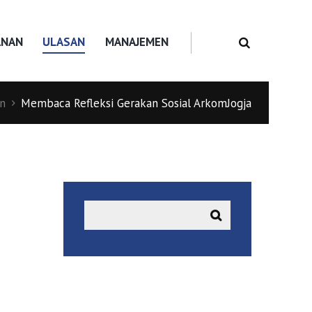
ANAN
ULASAN
MANAJEMEN
n
Membaca Refleksi Gerakan Sosial ArkomJogja