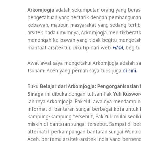
Arkomjogja
adalah sekumpulan orang yang berasa
pengetahuan yang tertarik dengan pembangunan
kebawah, maupun masyarakat yang sedang terlib
arsitek pada umumnya, Arkomjogja menitikbera
menengah ke bawah yang tidak begitu mengetahu
manfaat arsitektur. Dikutip dari web
HMA
, begit
Awal-awal saya mengetahui Arkomjogja adalah sa
tsunami Aceh yang pernah saya tulis juga
di sini
.
Buku
Belajar dari Arkomjogja: Pengorganisasian
Sinaga
ini dibuka dengan tulisan Pak
Yuli Kuswor
lahirnya Arkomjogja. Pak Yuli awalnya mendamp
informal di bantaran sungai berbagai kota untuk
kampung-kampung tersebut, Pak Yuli mulai sedi
miskin di bantaran sungai tersebut. Sampai di 
alternatif perkampungan bantaran sungai Wonokr
Aceh, bertemu arsitek-arsitek India yang berpe