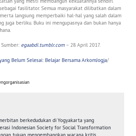
atlah yang mesti membangun kekuatannya sendiri.
 sebagai fasilitator. Semua masyarakat dilibatkan dalam
merta langsung memperbaiki hal-hal yang salah dalam
g juga berliku. Buku ini mengupasnya dan bukan hanya
hana.
. Sumber:
egaabdi.tumblr.com
– 28 April 2017.
yang Belum Selesai: Belajar Bersama ArkomJogja
/
engorganisasian
nerbitan berkedudukan di Yogyakarta yang
rasi Indonesian Society for Social Transformation
dengan tujuan mengembangkan wacana kritis,