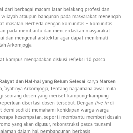
l dari berbagai macam latar belakang profesi dan
 wilayah ataupun bangunan pada masyarakat menengah
at masalah. Berbeda dengan komunitas – komunitas
tkan pada membantu dan mencerdaskan masyarakat
i dan mengenal arsitektur agar dapat menikmati
ulah Arkomjogja.
at kampus mengadakan diskusi refleksi 10 pasca
 Rakyat dan Hal-hal yang Belum Selesai
karya
Marsen
o
, ‘ayah’nya Arkomjogja, tentang bagaimana awal mula
ingi seorang dosen yang meriset kampung-kampung
 keperluan disertasi dosen tersebut. Dengan
live in
di
kit demi sedikit memahami kehidupan warga-warga
beberapa kesempatan, seperti membantu memberi desain
omo yang akan digusur, rekonstruksi pasca tsunami
ngalaman dalam hal pembangunan berbasis