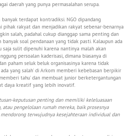
bagai daerah yang punya permasalahan serupa.
ga banyak terdapat kontradiksi. NGO dipandang
ai pihak rakyat dan menjadikan rakyat sebenar-benarnya
ngkin salah, padahal cukup dianggap sama penting dan
bih banyak soal pendanaan yang tidak pasti. Kalaupun ada
u saja sulit dipenuhi karena nantinya malah akan
inggung persoalan kaderisasi, dimana biasanya di
an paham seluk beluk organisasinya karena tidak
 ada yang salah’ di Arkom memberi kebebasan berpikir
 ‘memberi tahu’ dan membuat junior berketergantungan
 daya kreatif yang lebih inovatif.
tusan-keputusan penting dan memiliki keleluasaan
, atau pengelolaan rumah mereka, baik prosesnya
 mendorong terwujudnya kesejahteraan individual dan