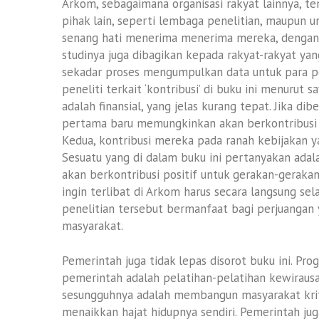
Arkom, sebagaimana organisasi rakyat lainnya, te
pihak lain, seperti lembaga penelitian, maupun u
senang hati menerima menerima mereka, dengan
studinya juga dibagikan kepada rakyat-rakyat yan
sekadar proses mengumpulkan data untuk para pe
peneliti terkait ‘kontribusi’ di buku ini menuru
adalah finansial, yang jelas kurang tepat. Jika 
pertama baru memungkinkan akan berkontribusi sig
Kedua, kontribusi mereka pada ranah kebijakan 
Sesuatu yang di dalam buku ini pertanyakan adala
akan berkontribusi positif untuk gerakan-gerakan 
ingin terlibat di Arkom harus secara langsung s
penelitian tersebut bermanfaat bagi perjuangan 
masyarakat.
Pemerintah juga tidak lepas disorot buku ini. P
pemerintah adalah pelatihan-pelatihan kewirau
sesungguhnya adalah membangun masyarakat kritis
menaikkan hajat hidupnya sendiri. Pemerintah ju