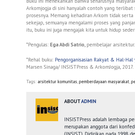
Buku ini menekankan bahwa seharusnya masyarak
Arkomjogja di sini hanyalah contoh yang terlibat
prosesnya. Memang kehadiran Arkom tidak serta 
sekejap, semuanya mengalami proses yang panjan
itu, buku ini juga mengajak kita untuk hidup seder
*Pengulas:
Ega Abdi Satrio,
pembelajar arsitektur
*Rehal buku:
Pengorganisasian Rakyat & Hal-Hal 
Marsen Sinaga/ INSISTPress & ArkomJogja, 2017.
Tags:
arsitektur komunitas
,
pemberdayaan masyarakat
,
p
ABOUT
ADMIN
INSISTPress adalah lembaga pe
merupakan anggota dari konfede
(INSIST). Didirikan pada 1998 