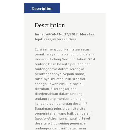
Description
Description
Jurnal WACANA No.37/2017 | Meretas
Jejak Kesejahteraan Desa
Edisi ini menyuguhkan telaah atas
pemikiran yang terkandung di dalam
Undang-Undang Nomor 6 Tahun 2014
tentang Desa beserta peluang dan
tantangannya dalam kerangka
pelaksanaannya. Sejauh mana,
misalnya, muatan inklusi sosial—
sebagai lawan eksklusi sosial—
diemban, dikerangkai, dan
diterjemahkan dalam undang-
undang yang meniupkan angin
kencang pembaharuan desa ini?
Bagaimana prinsip dan cita-cita
pemerintahan yang baik dan bersih
(
good and clean governance
) di level
desa terwujud seiring penerapan
undang-undang ini? Bagaimana