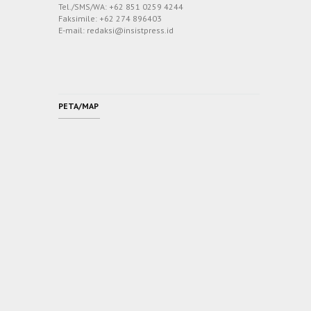
Tel./SMS/WA: +62 851 0259 4244
Faksimile: +62 274 896403
E-mail: redaksi@insistpress.id
PETA/MAP