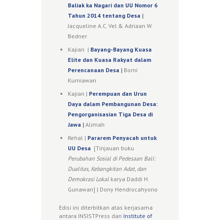
Baliak ka Nagari dan UU Nomor 6
Tahun 2014 tentang Desa
|
Jacqueline A.C. Vel & Adriaan W.
Bedner
Kajian |
Bayang-Bayang Kuasa
Elite dan Kuasa Rakyat dalam
Perencanaan Desa
|
Borni
Kurniawan
Kajian |
Perempuan dan Urun
Daya dalam Pembangunan Desa:
Pengorganisasian Tiga Desa di
Jawa
|
Alimah
Rehal |
Pararem Penyacah untuk
UU Desa
[Tinjauan buku
Perubahan Sosial di Pedesaan Bali:
Dualitas, Kebangkitan Adat, dan
Demokrasi Lokal
karya Daddi H.
Gunawan] | Dony Hendrocahyono
Edisi ini diterbitkan atas kerjasama
antara INSISTPress dan
Institute of