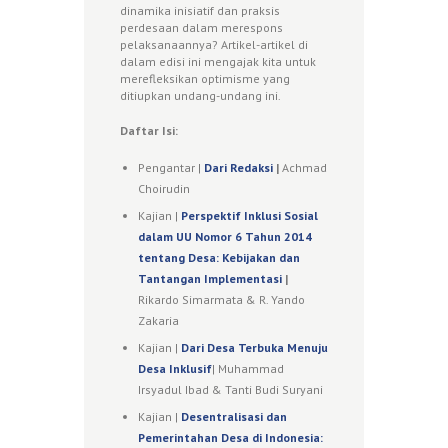
dinamika inisiatif dan praksis
perdesaan dalam merespons
pelaksanaannya? Artikel-artikel di
dalam edisi ini mengajak kita untuk
merefleksikan optimisme yang
ditiupkan undang-undang ini.
Daftar Isi:
Pengantar |
Dari Redaksi
|
Achmad
Choirudin
Kajian |
Perspektif Inklusi Sosial
dalam UU Nomor 6 Tahun 2014
tentang Desa: Kebijakan dan
Tantangan Implementasi
|
Rikardo Simarmata & R. Yando
Zakaria
Kajian |
Dari Desa Terbuka Menuju
Desa Inklusif
| Muhammad
Irsyadul Ibad & Tanti Budi Suryani
Kajian |
Desentralisasi dan
Pemerintahan Desa di Indonesia: