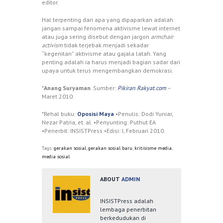
editor.
Hal terpenting dari apa yang dipaparkan adalah
jangan sampai fenomena aktivisme lewat internet
atau juga sering disebut dengan jargon
armchair
activism
tidak terjebak menjadi sekadar
“kegenitan” aktivisme atau gajala latah. Yang
penting adalah ia harus menjadi bagian sadar dari
upaya untuk terus mengembangkan demokrasi.
*
Anang Suryaman
. Sumber:
Pikiran Rakyat.com
–
Maret 2010.
*Rehal buku:
Oposisi Maya
•Penulis: Dodi Yuniar,
Nezar Patria, et. al. •Penyunting: Puthut EA
•Penerbit: INSISTPress •Edisi: I, Februari 2010.
Tags:
gerakan sosial
,
gerakan sosial baru
,
kritisisme media
,
media sosial
ABOUT
ADMIN
INSISTPress adalah
lembaga penerbitan
berkedudukan di