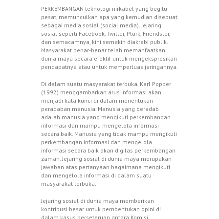
PERKEMBANGAN teknologi nirkabel yang begitu
pesat, memunculkan apa yang kemudian disebuat
sebagai media sosial (social media). Jejaring
sosial seperti Facebook, Twitter, Plurk, Friendster,
dan semacamnya, kini semakin diakrabi publik.
Masyarakat benar-benar telah memanfaatkan
dunia maya secara efektif untuk mengekspresikan
pendapatnya atau untuk memperluas jaringannya.
Di dalam suatu masyarakat terbuka, Karl Popper
(1992) menggambarkan arus informasi akan
menjadi kata kunci di dalam menentukan
peradaban manusia. Manusia yang beradab
adalah manusia yang mengikuti perkembangan
informasi dan mampu mengelola informasi
secara baik. Manusia yang tidak mampu mengikuti
perkembangan informasi dan mengelola
informasi secara baik akan digilas perkembangan
zaman. Jejaring sosial di dunia maya merupakan
jawaban atas pertanyaan bagaimana mengikuti
dan mengelola informasi di dalam suatu
masyarakat terbuka.
Jejaring sosial di dunia maya memberikan
kontribusi besar untuk pembentukan opini di
dalam kasus perseteruan antara Komisi