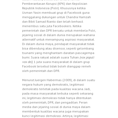
Pemberantasan Korupsi (KPK) dan Kepolisian
Republik Indonesia (Polri). Khususnya ketika
Usman Yasin membuat grup di Facebook guna
menggalang dukungan untuk Chandra Hamzah
dan Bibit Samad Rianto dan telah berhasil
menembus satu juta Facebookers. Ketika
pemerintah dan DPR bersatu untuk membela Polri,
jejaring sosial di dalam dunia merupakan wahana
alternatif untuk menampung aspirasi masyarakat.
Di dalam dunia maya, pendapat masyarakat tidak
bisa dibendung atau disensor, seperti gelombang
tsunami yang menghantam daratan pascagempa
bumi. Suara rakyat adalah suara Tuhan
(vox populi
vox dei)
, 1 juta suara masyarakat di dalam grup
Facebook tersebut tidak boleh dianggap remeh
oleh pemerintah dan DPR.
Menurut Juergen Habermas (2009), di dalam suatu
negara hukum yang demokratis, legitimasi
demokratis terletak pada kualitas wacana. Jadi,
pada masa masyarakat terbuka seperti sekarang
ini, legitimasi demokrasi tidak hanya ditentukan
oleh pemerintah, DPR, dan pengadilan. Peran
media dan jejaring sosial di dunia maya dalam
membentuk kualitas wacana juga merupakan
kunci legitimasi demokrasi. Artinya, legitimasi