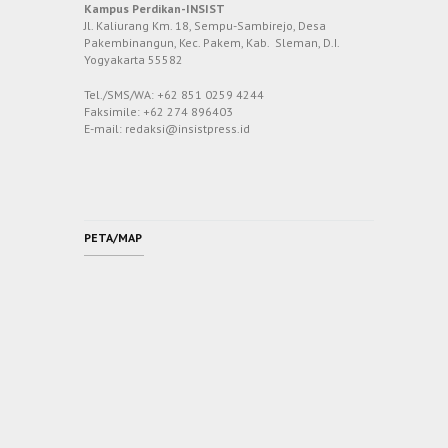
Kampus Perdikan-INSIST
Jl. Kaliurang Km. 18, Sempu-Sambirejo, Desa
Pakembinangun, Kec. Pakem, Kab. Sleman, D.I.
Yogyakarta 55582
Tel./SMS/WA: +62 851 0259 4244
Faksimile: +62 274 896403
E-mail: redaksi@insistpress.id
PETA/MAP