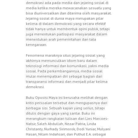
demokrasi ada pada media dan jejaring sosial di
media ketika mereka mewacanakan sesuatu yang
bisa diuniversalkan dan diterima oleh masyarakat.
Jejaring sosial di dunia maya merupakan pilar
kelima di dalam demokrasi yang secara efektif
tidak hanya untuk membentuk opini publik, tetapi
juga menentukan partisipasi masyarakat dalam
menentukan arah pemerintahan dan tata
kenegaraan.
Fenomena maraknya situs jejaring sosial yang
akhirnya memunculkan idiom baru dalam
teknologi informasi dan komunikasi, yakni media
sosial. Pada perkembangannya, media sosial
mulai menempatkan diri sebagai bagian dari
transparansi informasi dan menjadi pilar kelima
demokrasi.
Buku Oposisi Maya ini berusaha melihat dengan
kritis persoalan tersebut dan mengupasnya dari
berbagai sisi. Sebuah kajian yang serius, tetapi
ditulis dengan gaya yang santai. Buku ini
merangkum rangkaian tulisan dari Lies Marcoes-
Natsir, Saleh Abdullah, Nezar Patria, Linda
Christanty, Nurhady Sirimorok, Dodi Yuniar, Mulyani
Hasan, Nilam Indahsari, dan Puthut E.A. sebagai