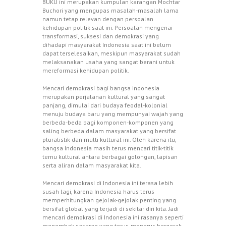
BUKU ini merupakan kumpulan karangan Mochtar
Buchori yang mengupas masalah-masalah lama
namun tetap relevan dengan persoalan
kehidupan politik saat ini. Persoalan mengenai
transformasi, suksesi dan demokrasi yang
dihadapi masyarakat Indonesia saat ini belum
dapat terselesaikan, meskipun masyarakat sudah
melaksanakan usaha yang sangat berani untuk
mereformasi kehidupan politik.
Mencari demokrasi bagi bangsa Indonesia
merupakan perjalanan kultural yang sangat
panjang, dimulai dari budaya feodal-kolonial
menuju budaya baru yang mempunyai wajah yang
berbeda-beda bagi komponen-komponen yang
saling berbeda dalam masyarakat yang bersifat
pluralistik dan multi kultural ini. Oleh karena itu,
bangsa Indonesia masih terus mencari titik-titik
temu kultural antara berbagai golongan, lapisan
serta aliran dalam masyarakat kita.
Mencari demokrasi di Indonesia ini terasa lebih
susah lagi, karena Indonesia harus terus
memperhitungkan gejolak-gejolak penting yang
bersifat global yang terjadi di sekitar diri kita. Jadi
mencari demokrasi di Indonesia ini rasanya seperti
menembak sasaran yang terus-menerus bergerak