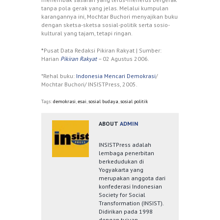
tanpa pola gerak yang jelas. Melalui kumpulan
karangannya ini, Mochtar Buchori menyajikan buku
dengan sketsa-sketsa sosial-politik serta sosio-
kultural yang tajam, tetapi ringan.
*
Pusat Data Redaksi Pikiran Rakyat | Sumber:
Harian
Pikiran Rakyat
–
02 Agustus 2006.
*Rehal buku:
Indonesia Mencari Demokrasi
/
Mochtar Buchori/ INSISTPress, 2005.
Tags:
demokrasi
,
esai
,
sosial budaya
,
sosial politik
ABOUT
ADMIN
INSISTPress adalah
lembaga penerbitan
berkedudukan di
Yogyakarta yang
merupakan anggota dari
konfederasi Indonesian
Society for Social
Transformation (INSIST).
Didirikan pada 1998
dengan tujuan