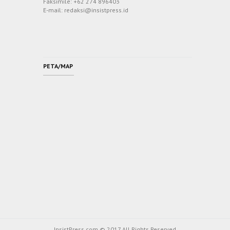
Faksimile: +62 274 896403
E-mail: redaksi@insistpress.id
PETA/MAP
InsistPress.com © 2017 All Rights Reserved